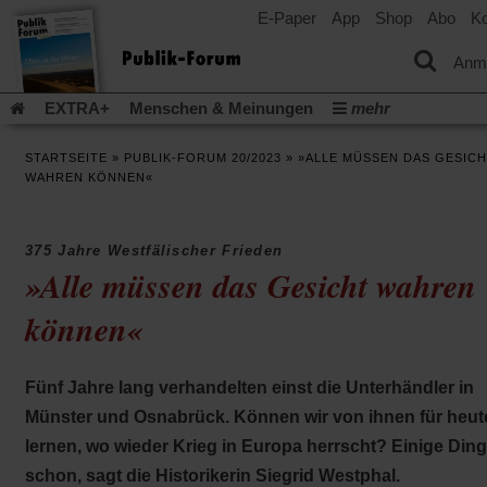
E-Paper
App
Shop
Abo
Ko
einem
neuen
Tab)
Anm
EXTRA+
Menschen & Meinungen
mehr
Religion & Kirchen
Politik & Gesellschaft
Leben & Kultur
STARTSEITE
»
PUBLIK-FORUM 20/2023
»
»ALLE MÜSSEN DAS GESIC
Aufstehen & Handeln
Rezensionen
Publik-Forum Archiv
WAHREN KÖNNEN«
EXTRA
Edition
Dossier
Weisheitsletter
Spiritletter
Newsletter
Veranstaltungen
Wir über uns
375 Jahre Westfälischer Frieden
Leserinitiative Publik-Forum e.V.
Die Erderwärmung stopp
»Alle müssen das Gesicht wahren
(Öffnet
(Öffnet
Urlaub und Nichtstun
Gefährlicher Reichtum
Krieg in Naho
in
in
können«
(Öffnet
Gleichberechtigung
Künstliche Intelligenz
Was gibt Hoffn
einem
einem
in
neuen
neuen
(Öffnet
(Öf
Krieg und Frieden
Gott neu denken
Krieg in der Ukraine
einem
Tab)
Tab)
in
in
neuen
Flucht und Migration
Video-Podcast »Veranstaltungen«
Fünf Jahre lang verhandelten einst die Unterhändler in
einem
ei
Tab)
neuen
ne
Podcast »Veranstaltungen«
Schriftgröße ändern:
Münster und Osnabrück. Können wir von ihnen für heut
Tab)
Ta
lernen, wo wieder Krieg in Europa herrscht? Einige Din
schon, sagt die Historikerin Siegrid Westphal.