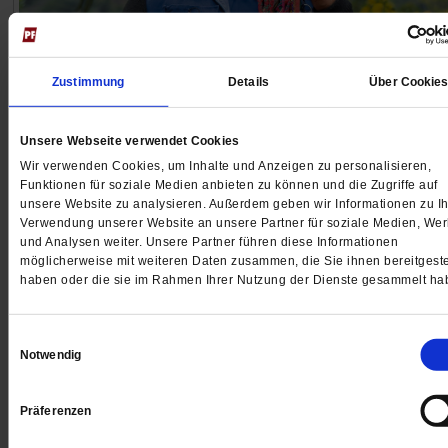
Zustimmung
Details
Über Cookie
Fotoreportage
Die Friedenswächterin
Unsere Webseite verwendet Cookies
Wir verwenden Cookies, um Inhalte und Anzeigen zu personalisieren,
In den indigenen Gemeinden Kolumbiens stellen sich
Funktionen für soziale Medien anbieten zu können und die Zugriffe auf
Frauen, Männer und Jugendliche Bewaffneten entgeg
unsere Website zu analysieren. Außerdem geben wir Informationen zu Ih
nur mit einem Holzstab in der Hand. Alicia Ilamo ist ei
Verwendung unserer Website an unsere Partner für soziale Medien, We
und Analysen weiter. Unsere Partner führen diese Informationen
von ihnen. Kann ihr ziviles Schutzkonzept die Gewalt
möglicherweise mit weiteren Daten zusammen, die Sie ihnen bereitgeste
eindämmen?
/mehr
haben oder die sie im Rahmen Ihrer Nutzung der Dienste gesammelt ha
von
Eliseth Peña
Einwilligungsauswahl
Notwendig
Präferenzen