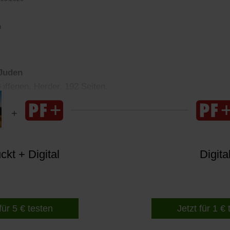
n
 Juden
offenen. Herder. 192 Seiten.
kt + Digital
Digita
für 5 € testen
Jetzt für 1 €