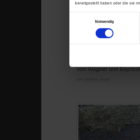
bereitgestellt haben oder die sie
Einwilligungsauswahl
Notwendig
Bayreuth, der Wagn
»Dem Antisemitismus f
Von Wagner und Bayreuth 
von
Josefine Janert