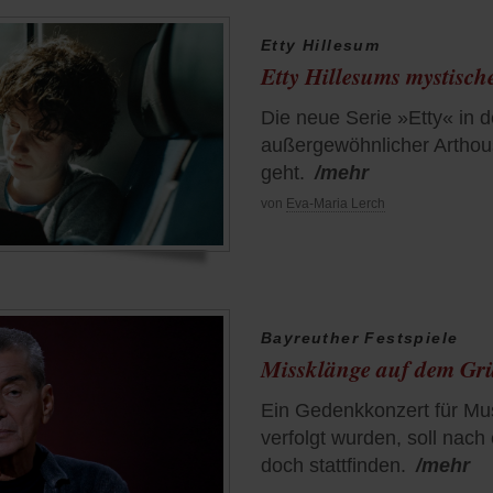
Etty Hillesum
Etty Hillesums mystisc
Die neue Serie »Etty« in d
außergewöhnlicher Arthous
geht.
/mehr
von
Eva-Maria Lerch
Bayreuther Festspiele
Missklänge auf dem Gr
Ein Gedenkkonzert für Mus
verfolgt wurden, soll nac
doch stattfinden.
/mehr