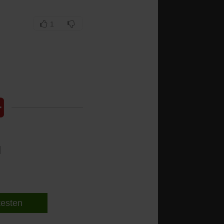
1
l
 testen