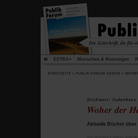
in
einem
neuen
Tab)
Die Zeitschrift, die für ei
kritisch • christlich • u
EXTRA+
Menschen & Meinungen
R
Rezensionen
Publik-Forum Archiv
EX
STARTSEITE
»
PUBLIK-FORUM 10/2026
»
WOHER
Leserinitiative Publik-Forum e.V.
Urlaub
(Öffnet
(Öf
Was gibt Hoffnung?
Krieg und Frieden
in
in
einem
ei
Stichwort: Judenhass
neuen
ne
Schriftgröße ändern:
Woher der H
Tab)
Tab
Aktuelle Bücher über 
Norbert Copray
von
vom 26