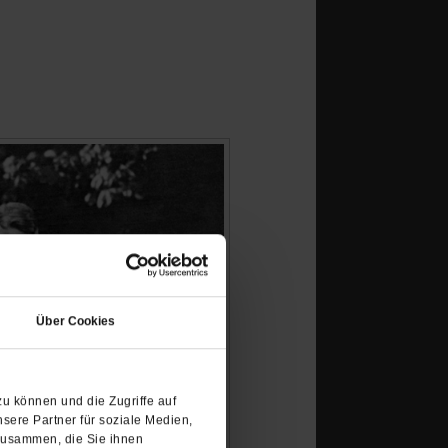
(Öffnet
in
Über Cookies
einem
neuen
Tab)
u können und die Zugriffe auf
sere Partner für soziale Medien,
zusammen, die Sie ihnen