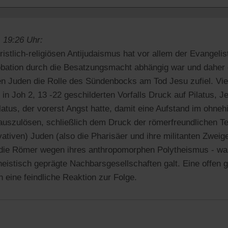
 19:26 Uhr:
istlich-religiösen Antijudaismus hat vor allem der Evangelis
obation durch die Besatzungsmacht abhängig war und daher 
n Juden die Rolle des Sündenbocks am Tod Jesu zufiel. Vie
n Joh 2, 13 -22 geschilderten Vorfalls Druck auf Pilatus, 
latus, der vorerst Angst hatte, damit eine Aufstand im ohnehi
auszulösen, schließlich dem Druck der römerfreundlichen T
ativen) Juden (also die Pharisäer und ihre militanten Zweig
n die Römer wegen ihres anthropomorphen Polytheismus - wa
theistisch geprägte Nachbarsgesellschaften galt. Eine offen 
 eine feindliche Reaktion zur Folge.