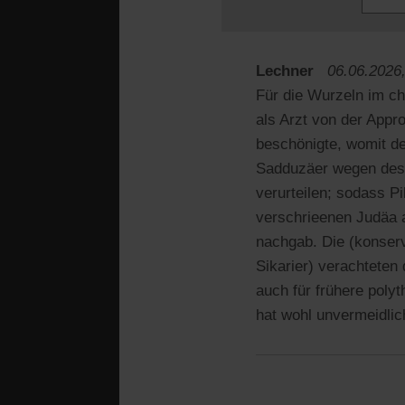
Lechner
06.06.2026,
Für die Wurzeln im chr
als Arzt von der Appr
beschönigte, womit de
Sadduzäer wegen des i
verurteilen; sodass Pi
verschrieenen Judäa 
nachgab. Die (konserv
Sikarier) verachtete
auch für frühere poly
hat wohl unvermeidlich