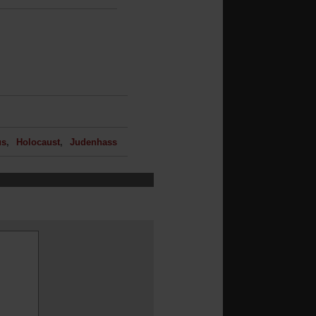
us
Holocaust
Judenhass