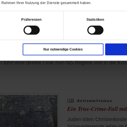
 im Rahmen Ihrer Nutzung der Dienste gesammelt haben.
Präferenzen
Statistiken
er-Clan und die Nazis
Nur notwendige Cookies
reien Lauf gelassen«
führt eine direkte Linie zum NS-Regime und in die Konz
Antisemitismus
Ein True-Crime-Fall mit
Juden töten Christenkinder 
Schauerlegende lebte im 