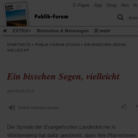
E-Paper
App
Shop
Abo
Ko
einem
neuen
Tab)
Anm
EXTRA+
Menschen & Meinungen
mehr
Religion & Kirchen
Politik & Gesellschaft
Leben & Kultur
STARTSEITE
»
PUBLIK-FORUM 07/2019
»
EIN BISSCHEN SEGEN,
Aufstehen & Handeln
Rezensionen
Publik-Forum Archiv
VIELLEICHT
EXTRA
Edition
Dossier
Weisheitsletter
Spiritletter
Newsletter
Veranstaltungen
Wir über uns
Ein bisschen Segen, vielleicht
Leserinitiative Publik-Forum e.V.
Die Erderwärmung stopp
(Öffnet
(Öffnet
Urlaub und Nichtstun
Gefährlicher Reichtum
Krieg in Naho
in
in
(Öffnet
Gleichberechtigung
Künstliche Intelligenz
Was gibt Hoffn
vom 05.04.2019
einem
einem
in
neuen
neuen
(Öffnet
(Öf
Krieg und Frieden
Gott neu denken
Krieg in der Ukraine
einem
Tab)
Tab)
in
in
neuen
Artikel vorlesen lassen
Flucht und Migration
Video-Podcast »Veranstaltungen«
einem
ei
Tab)
neuen
ne
Podcast »Veranstaltungen«
Schriftgröße ändern:
Tab)
Ta
Die Synode der
Evangelischen Landeskirche in
Württemberg
hat dafür gestimmt, dass ihre Pfarrerinnen