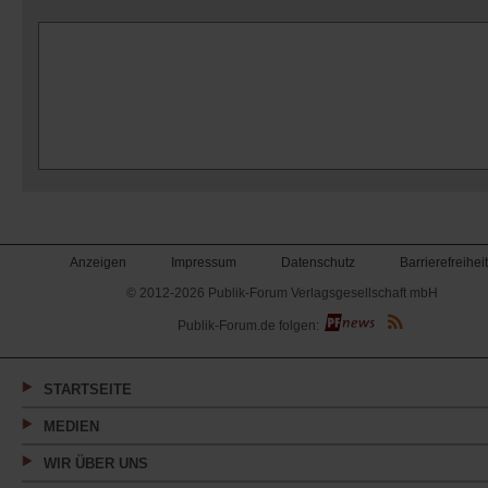
Anzeigen
Impressum
Datenschutz
Barrierefreiheit
© 2012-2026 Publik-Forum Verlagsgesellschaft mbH
(Öffnet
Publik-Forum.de folgen:
in
einem
neuen
Tab)
STARTSEITE
MEDIEN
WIR ÜBER UNS