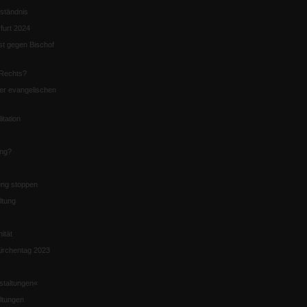
ständnis
furt 2024
st gegen Bischof
Rechts?
er evangelischen
itation
ung?
ng stoppen
ltung
nität
irchentag 2023
staltungen«
ltungen