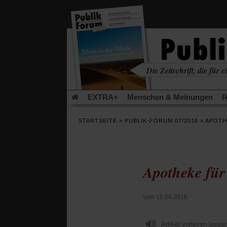
in
einem
neuen
Tab)
Die Zeitschrift, die für ei
kritisch • christlich • u
EXTRA+
Menschen & Meinungen
R
Rezensionen
Publik-Forum Archiv
EX
STARTSEITE
»
PUBLIK-FORUM 07/2016
»
APOTH
Leserinitiative Publik-Forum e.V.
Die Er
Gleichberechtigung
Künstliche Intelligenz
Flucht und Migration
Video-Podcast »Ver
Apotheke für
vom 15.04.2016
Artikel vorlesen lasse