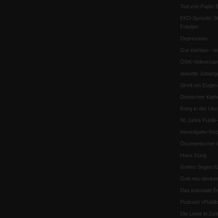
Tod von Papst B
EKD-Synode: Str
Frieden
Depression
Gut sterben - w
ÖRK-Vollversa
aktuelle Jobang
Streit um Euge
Deutscher Katho
Krieg in der Ukr
50 Jahre Publi
Investigativ-Rep
Ökumenischer K
Hans Küng
Gottes Segen f
Gott neu denke
Das koloniale E
Podcast »Publ
Die Liebe in Ze