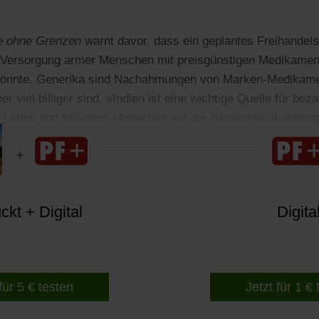
e ohne Grenzen
warnt davor, dass ein geplantes Freihand
e Versorgung armer Menschen mit preisgünstigen Medikamen
könnte. Generika sind Nachahmungen von Marken-Medikame
er viel billiger sind. »Indien ist eine wichtige Quelle für be
 Leben von Millionen Menschen auf der ganzen Welt abhängt
 ohne Grenzen, Joanne Liu.
kt + Digital
Digita
für 5 € testen
Jetzt für 1 €