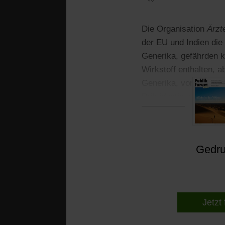
Die Organisation
Ärzt
der EU und Indien di
Generika, gefährden 
Wirkstoff enthalten, ab
Generika, von der das
Präsidentin von Ärzte
Gedruc
Jetzt 