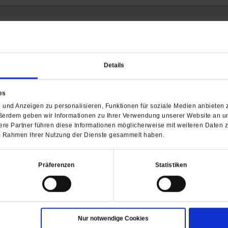
Barrierefreiheit
H
Details
WIR ÜBER UNS
SERVICE
THEMA
Redaktion
Abo
Gefährlicher Re
es
Herausgeberinnen und
Abo kündigen
Gottesfragen
und Anzeigen zu personalisieren, Funktionen für soziale Medien anbieten z
Herausgeber
ßerdem geben wir Informationen zu Ihrer Verwendung unserer Website an un
Shop
Urlaub und Nich
re Partner führen diese Informationen möglicherweise mit weiteren Daten 
Verlag
Newsletter
Künstliche Intell
 im Rahmen Ihrer Nutzung der Dienste gesammelt haben.
Anzeigen
Gleichberechtig
Kontakt
Personen und Ko
Präferenzen
Statistiken
Pfingsten
Leo XIV
Die Katastrophe
Pro & Contra
Katholikentag 
Nur notwendige Cookies
Was bleibt, wen