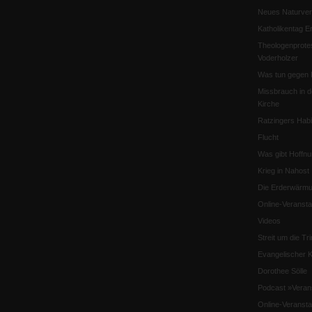
Neues Naturver
Katholikentag Er
Theologenprote
Voderholzer
Was tun gegen 
Missbrauch in d
Kirche
Ratzingers Habil
Flucht
Was gibt Hoffn
Krieg in Nahost
Die Erderwärmu
Online-Veransta
Videos
Streit um die Tri
Evangelischer K
Dorothee Sölle
Podcast »Veran
Online-Veransta