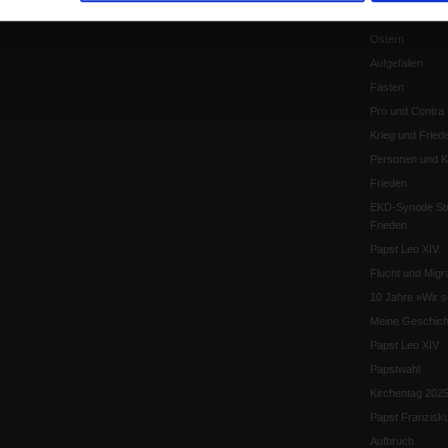
schwindet?
Ostern
Aufgefallen
Fasten
Pro und Contra
Krieg und Fried
Personen und Ko
Frieden
EKD-Synode Str
Frieden
Papst Leo XIV.
Flucht und Migra
10 Jahre »Wir s
Meine Geschich
Papst Leo XIV
Papstwahl
Kirchentag 202
Papst Franzisk
Aufbruch