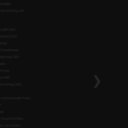
enedikt
eit um Krieg und
ie geht das?
mmlung 2022
ebote
n Drewermann
likentag 2022
aine
k-Forum
ort AfD
irchentag 2021
ür homosexuelle Paare
n
rbe
ik-Forum EXTRA«
iten von Corona