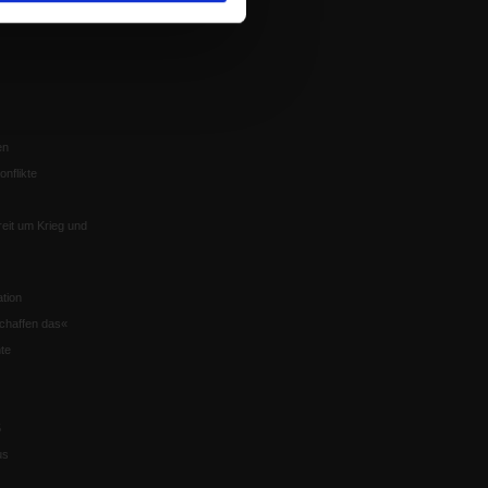
en
nflikte
eit um Krieg und
tion
chaffen das«
te
5
us