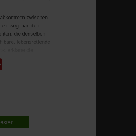
elsabkommen zwischen
ten, sogenannten
nten, die denselben
zahlbare, lebensrettende
«, erklärte die
l
 testen