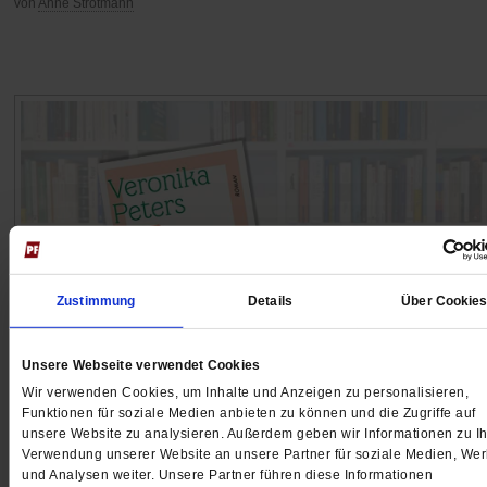
von
Anne Strotmann
Zustimmung
Details
Über Cookie
Unsere Webseite verwendet Cookies
Literaturtipp: »Mehr Leben als geplant«
Wir verwenden Cookies, um Inhalte und Anzeigen zu personalisieren,
Aus der Bildungsbürgerbubble in ein wilderes,
Funktionen für soziale Medien anbieten zu können und die Zugriffe auf
unsere Website zu analysieren. Außerdem geben wir Informationen zu Ih
wärmeres Leben
Verwendung unserer Website an unsere Partner für soziale Medien, We
und Analysen weiter. Unsere Partner führen diese Informationen