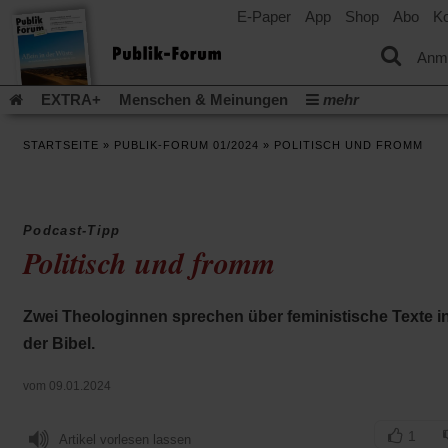
E-Paper
App
Shop
Abo
Ko
einem
neuen
Tab)
Anm
EXTRA+
Menschen & Meinungen
mehr
Religion & Kirchen
Politik & Gesellschaft
Leben & Kultur
STARTSEITE
»
PUBLIK-FORUM 01/2024
»
POLITISCH UND FROMM
Aufstehen & Handeln
Rezensionen
Publik-Forum Archiv
EXTRA
Edition
Dossier
Weisheitsletter
Spiritletter
Newsletter
Veranstaltungen
Wir über uns
Podcast-Tipp
Leserinitiative Publik-Forum e.V.
Die Erderwärmung stopp
Politisch und fromm
(Öffnet
(Öffnet
Urlaub und Nichtstun
Gefährlicher Reichtum
Krieg in Naho
in
in
(Öffnet
Gleichberechtigung
Künstliche Intelligenz
Was gibt Hoffn
einem
einem
in
Zwei Theologinnen sprechen über feministische Texte i
neuen
neuen
(Öffnet
(Öf
Krieg und Frieden
Gott neu denken
Krieg in der Ukraine
einem
Tab)
Tab)
in
in
der Bibel.
neuen
Flucht und Migration
Video-Podcast »Veranstaltungen«
einem
ei
Tab)
neuen
ne
Podcast »Veranstaltungen«
Schriftgröße ändern:
vom 09.01.2024
Tab)
Ta
1
Artikel vorlesen lassen