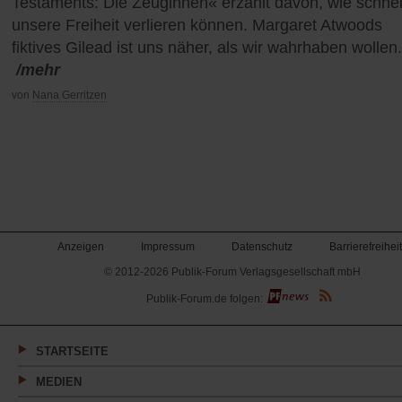
Testaments: Die Zeuginnen« erzählt davon, wie schnel
unsere Freiheit verlieren können. Margaret Atwoods
fiktives Gilead ist uns näher, als wir wahrhaben wollen.
/mehr
von
Nana Gerritzen
Anzeigen
Impressum
Datenschutz
Barrierefreiheit
© 2012-2026 Publik-Forum Verlagsgesellschaft mbH
(Öffnet
Publik-Forum.de folgen:
in
einem
neuen
Tab)
STARTSEITE
MEDIEN