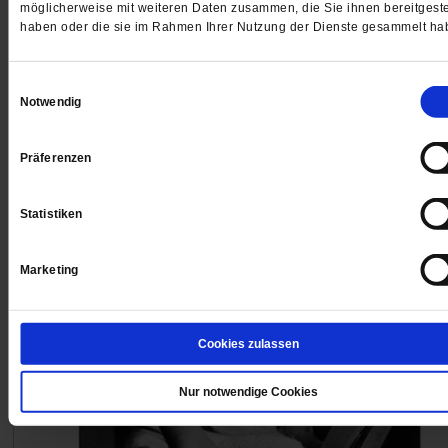
Die Schriftstellerin Alma Grün hat alles verloren – den
möglicherweise mit weiteren Daten zusammen, die Sie ihnen bereitgeste
Mann, den Ruhm, das Geld. Doch ausgerechnet im
haben oder die sie im Rahmen Ihrer Nutzung der Dienste gesammelt ha
sozialen Abstieg entdeckt sie eine ungebändigte
Lebenslust. In »Mehr Leben als geplant« erzählt Veron
Einwilligungsauswahl
Peters von einem Neuanfang voller überraschender
Notwendig
Begegnungen.
/mehr
von
Eva-Maria Lerch
Präferenzen
Statistiken
Marketing
Cookies zulassen
Nur notwendige Cookies