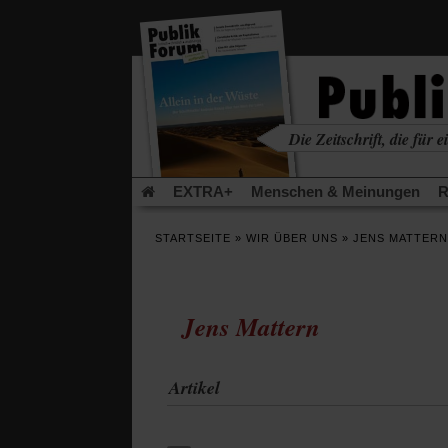
in
einem
neuen
Tab)
Die Zeitschrift, die für ei
kritisch • christlich • u
EXTRA+
Menschen & Meinungen
R
Rezensionen
Publik-Forum Archiv
EX
STARTSEITE
»
WIR ÜBER UNS
»
JENS MATTERN
Leserinitiative Publik-Forum e.V.
Urlaub
(Öffnet
(Öf
Was gibt Hoffnung?
Krieg und Frieden
in
in
einem
ei
Jens Mattern
neuen
ne
Schriftgröße ändern:
Tab)
Tab
Artikel