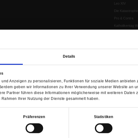
Leo XIV
Die Katastrophe
Pro & Contra
Katholikentag 
Was bleibt, wen
schwindet?
Ostern
Aufgefallen
Details
Fasten
Pro und Contra
es
Krieg und Fried
und Anzeigen zu personalisieren, Funktionen für soziale Medien anbieten z
Personen und Ko
ßerdem geben wir Informationen zu Ihrer Verwendung unserer Website an un
Frieden
re Partner führen diese Informationen möglicherweise mit weiteren Daten 
EKD-Synode Str
 im Rahmen Ihrer Nutzung der Dienste gesammelt haben.
Frieden
Papst Leo XIV.
Präferenzen
Statistiken
Flucht und Migra
10 Jahre »Wir s
Meine Geschich