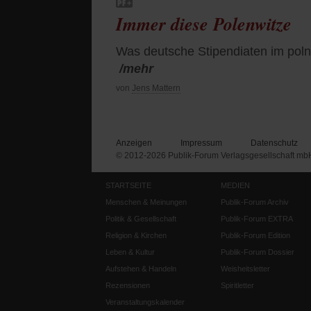
Immer diese Polenwitze
Was deutsche Stipendiaten im pol
/mehr
von
Jens Mattern
Anzeigen
Impressum
Datenschutz
© 2012-2026 Publik-Forum Verlagsgesellschaft mb
STARTSEITE
MEDIEN
Menschen & Meinungen
Publik-Forum Archiv
Politik & Gesellschaft
Publik-Forum EXTRA
Religion & Kirchen
Publik-Forum Edition
Leben & Kultur
Publik-Forum Dossier
Aufstehen & Handeln
Weisheitsletter
Rezensionen
Spiritletter
Veranstaltungskalender