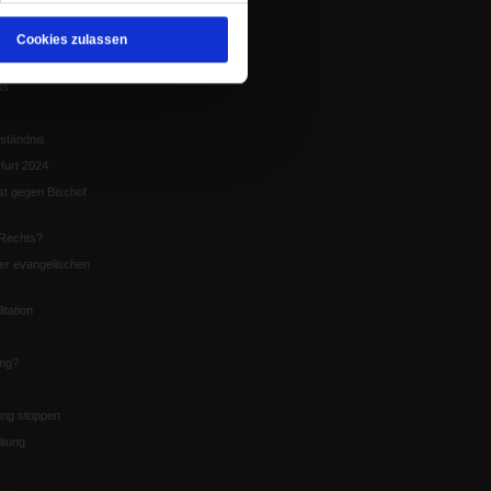
Cookies zulassen
5
us
ständnis
furt 2024
st gegen Bischof
Rechts?
er evangelischen
itation
ung?
ng stoppen
ltung