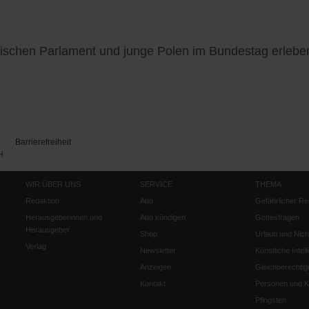
nischen Parlament und junge Polen im Bundestag erlebe
Barrierefreiheit
H
WIR ÜBER UNS
SERVICE
THEMA
Redaktion
Abo
Gefährlicher Re
Herausgeberinnen und
Abo kündigen
Gottesfragen
Herausgeber
Shop
Urlaub und Nich
Verlag
Newsletter
Künstliche Intell
Anzeigen
Gleichberechtig
Kontakt
Personen und Ko
Pfingsten