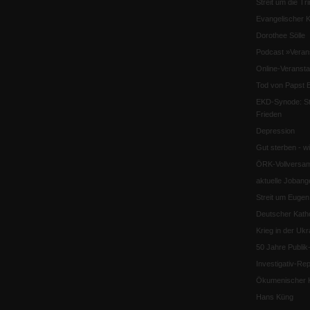
Streit um die Tri
Evangelischer K
Dorothee Sölle
Podcast »Veran
Online-Veransta
Tod von Papst B
EKD-Synode: Str
Frieden
Depression
Gut sterben - w
ÖRK-Vollversa
aktuelle Jobang
Streit um Euge
Deutscher Katho
Krieg in der Ukr
50 Jahre Publi
Investigativ-Rep
Ökumenischer K
Hans Küng