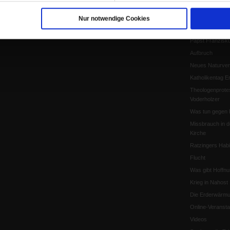
Papst Leo XIV
Papstwahl
Nur notwendige Cookies
Kirchentag 202
Papst Franzisk
Aufbruch
Neues Naturver
Katholikentag Er
Theologenprote
Voderholzer
Was tun gegen 
Missbrauch in d
Kirche
Ratzingers Habil
Flucht
Was gibt Hoffn
Krieg in Nahost
Die Erderwärmu
Online-Veransta
Videos