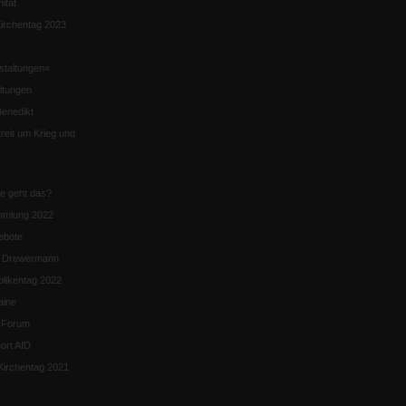
nität
irchentag 2023
staltungen«
ltungen
enedikt
eit um Krieg und
ie geht das?
mmlung 2022
ebote
n Drewermann
likentag 2022
aine
k-Forum
ort AfD
irchentag 2021