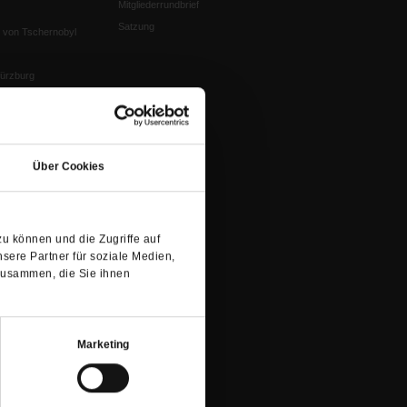
Mitgliederrundbrief
Satzung
 von Tschernobyl
Würzburg
n der Glaube
(Öffnet
in
Über Cookies
einem
neuen
Tab)
en
u können und die Zugriffe auf
nflikte
sere Partner für soziale Medien,
zusammen, die Sie ihnen
eit um Krieg und
Marketing
tion
chaffen das«
te