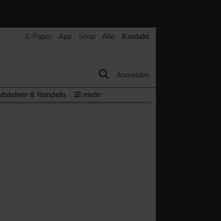
E-Paper
App
Shop
Abo
Kontakt
Anmelden
fstehen & Handeln
mehr
tter
Veranstaltungen
Wir über uns
t
(Öffnet
ichberechtigung
Künstliche Intelligenz
in
Video-Podcast »Veranstaltungen«
einem
neuen
Podcast »Veranstaltungen«
Tab)