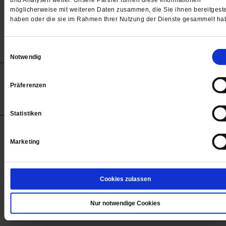
und Analysen weiter. Unsere Partner führen diese Informationen
von
Alfons Vietmeier
möglicherweise mit weiteren Daten zusammen, die Sie ihnen bereitgeste
haben oder die sie im Rahmen Ihrer Nutzung der Dienste gesammelt ha
Einwilligungsauswahl
Notwendig
Anzeigen
Impressum
Datenschutz
Barrierefreiheit
© 2012-2026 Publik-Forum Verlagsgesellschaft mbH
Präferenzen
(Öffnet
Publik-Forum.de folgen:
in
einem
Statistiken
neuen
Tab)
STARTSEITE
Marketing
MEDIEN
WIR ÜBER UNS
Cookies zulassen
SERVICE
THEMA
Nur notwendige Cookies
LESERINITIATIVE PUBLIK-FORUM E. V.