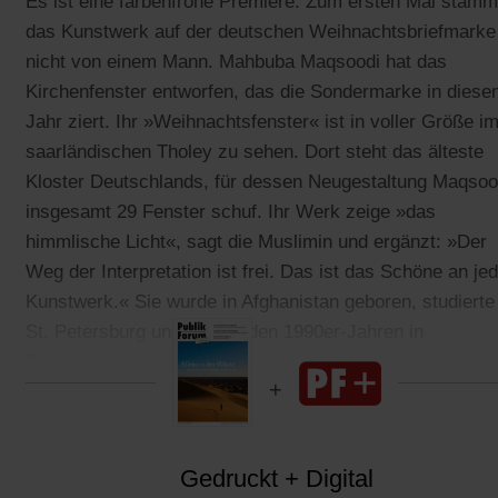
Es ist eine farbenfrohe Premiere: Zum ersten Mal stamm
das Kunstwerk auf der deutschen Weihnachtsbriefmarke
nicht von einem Mann. Mahbuba Maqsoodi hat das
Kirchenfenster entworfen, das die Sondermarke in dies
Jahr ziert. Ihr »Weihnachtsfenster« ist in voller Größe i
saarländischen Tholey zu sehen. Dort steht das älteste
Kloster Deutschlands, für dessen Neugestaltung Maqsoo
insgesamt 29 Fenster schuf. Ihr Werk zeige »das
himmlische Licht«, sagt die Muslimin und ergänzt: »Der
Weg der Interpretation ist frei. Das ist das Schöne an j
Kunstwerk.« Sie wurde in Afghanistan geboren, studierte 
St. Petersburg und fand in den 1990er-Jahren in
Deutschland Asyl.
Gedruckt + Digital