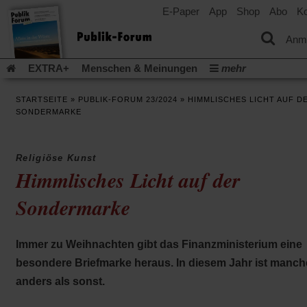
E-Paper
App
Shop
Abo
Ko
einem
neuen
Tab)
Anm
EXTRA+
Menschen & Meinungen
mehr
Religion & Kirchen
Politik & Gesellschaft
Leben & Kultur
STARTSEITE
»
PUBLIK-FORUM 23/2024
»
HIMMLISCHES LICHT AUF D
Aufstehen & Handeln
Rezensionen
Publik-Forum Archiv
SONDERMARKE
EXTRA
Edition
Dossier
Weisheitsletter
Spiritletter
Newsletter
Veranstaltungen
Wir über uns
Religiöse Kunst
Leserinitiative Publik-Forum e.V.
Die Erderwärmung stopp
Himmlisches Licht auf der
(Öffnet
(Öffnet
Urlaub und Nichtstun
Gefährlicher Reichtum
Krieg in Naho
in
in
Sondermarke
(Öffnet
Gleichberechtigung
Künstliche Intelligenz
Was gibt Hoffn
einem
einem
in
neuen
neuen
(Öffnet
(Öf
Krieg und Frieden
Gott neu denken
Krieg in der Ukraine
einem
Tab)
Tab)
in
in
neuen
Flucht und Migration
Video-Podcast »Veranstaltungen«
Immer zu Weihnachten gibt das Finanzministerium eine
einem
ei
Tab)
neuen
ne
Podcast »Veranstaltungen«
Schriftgröße ändern:
besondere Briefmarke heraus. In diesem Jahr ist manch
Tab)
Ta
anders als sonst.