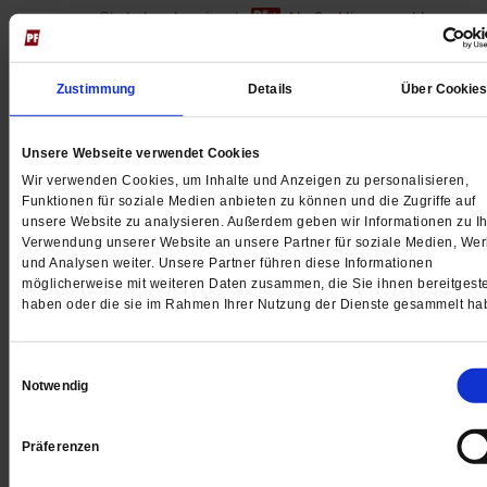
Sie haben bereits ein
-Abo?
Hier anmelden
Zustimmung
Details
Über Cookie
Datum der Erstveröffentlichung: 03.12.2024
Unsere Webseite verwendet Cookies
Wir verwenden Cookies, um Inhalte und Anzeigen zu personalisieren,
Schlagwort:
Kirchenfen
Funktionen für soziale Medien anbieten zu können und die Zugriffe auf
unsere Website zu analysieren. Außerdem geben wir Informationen zu Ih
Verwendung unserer Website an unsere Partner für soziale Medien, We
Kommentare und Leserbriefe
und Analysen weiter. Unsere Partner führen diese Informationen
möglicherweise mit weiteren Daten zusammen, die Sie ihnen bereitgeste
Ihre E-Mailadresse:
(wird nicht angezeigt)
haben oder die sie im Rahmen Ihrer Nutzung der Dienste gesammelt ha
Einwilligungsauswahl
Ihr Kommentar
Notwendig
Präferenzen