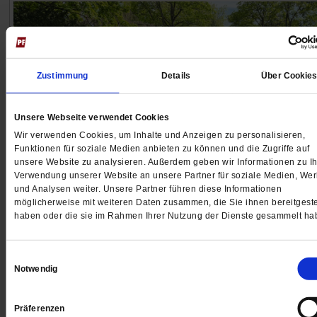
Zustimmung
Details
Über Cookie
Unsere Webseite verwendet Cookies
Wir verwenden Cookies, um Inhalte und Anzeigen zu personalisieren,
Funktionen für soziale Medien anbieten zu können und die Zugriffe auf
unsere Website zu analysieren. Außerdem geben wir Informationen zu Ih
Verwendung unserer Website an unsere Partner für soziale Medien, We
und Analysen weiter. Unsere Partner führen diese Informationen
Friedhof
möglicherweise mit weiteren Daten zusammen, die Sie ihnen bereitgeste
»Wir tun es, weil es richtig ist«
haben oder die sie im Rahmen Ihrer Nutzung der Dienste gesammelt ha
Georg und Johannes Mesus begleiten einsame
Beerdigungen auf dem Alten Domfriedhof Sankt Hedwi
Einwilligungsauswahl
Notwendig
Berlin. Sie und der Geistliche sind die Einzigen, die d
Verstorbenen das letzte Geleit geben.
/mehr
Präferenzen
von
Gaby Herzog