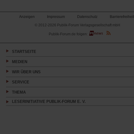
Anzeigen
Impressum
Datenschutz
Barrierefreiheit
© 2012-2026 Publik-Forum Verlagsgesellschaft mbH
(Öffnet
Publik-Forum.de folgen:
in
einem
neuen
Tab)
STARTSEITE
MEDIEN
WIR ÜBER UNS
SERVICE
THEMA
LESERINITIATIVE PUBLIK-FORUM E. V.