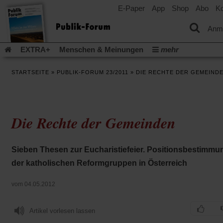
E-Paper
App
Shop
Abo
Ko
einem
neuen
Tab)
Anm
EXTRA+
Menschen & Meinungen
mehr
Religion & Kirchen
Politik & Gesellschaft
Leben & Kultur
STARTSEITE
»
PUBLIK-FORUM 23/2011
»
DIE RECHTE DER GEMEIND
Aufstehen & Handeln
Rezensionen
Publik-Forum Archiv
EXTRA
Edition
Dossier
Weisheitsletter
Spiritletter
Newsletter
Veranstaltungen
Wir über uns
Die Rechte der Gemeinden
Leserinitiative Publik-Forum e.V.
Die Erderwärmung stopp
(Öffnet
(Öffnet
Urlaub und Nichtstun
Gefährlicher Reichtum
Krieg in Naho
in
in
(Öffnet
Gleichberechtigung
Künstliche Intelligenz
Was gibt Hoffn
Sieben Thesen zur Eucharistiefeier. Positionsbestimmu
einem
einem
in
neuen
neuen
(Öffnet
(Öf
Krieg und Frieden
Gott neu denken
Krieg in der Ukraine
der katholischen Reformgruppen in Österreich
einem
Tab)
Tab)
in
in
neuen
Flucht und Migration
Video-Podcast »Veranstaltungen«
einem
ei
Tab)
vom 04.05.2012
neuen
ne
Podcast »Veranstaltungen«
Schriftgröße ändern:
Tab)
Ta
Artikel vorlesen lassen