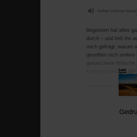
Artikel vorlesen lasse
Begonnen hat alles ga
durch – und ließ ihn 
mich gefragt, warum i
gesellten sich andere
gewaschene Wäsche sch
Küche türmte sich das
Führerschein, selbst 
Gedruc