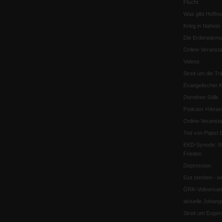
Flucht
Was gibt Hoffn
Krieg in Nahost
Die Erderwärmu
Online-Veransta
Videos
Streit um die Tri
Evangelischer K
Dorothee Sölle
Podcast »Veran
Online-Veransta
Tod von Papst B
EKD-Synode: Str
Frieden
Depression
Gut sterben - w
ÖRK-Vollversa
aktuelle Jobang
Streit um Euge