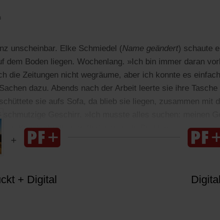
n
nz unscheinbar. Elke Schmiedel (
Name geändert
) schaute e
auf dem Boden liegen. Wochenlang. »Ich bin immer daran vo
ch die Zeitungen nicht wegräume, aber ich konnte es einfac
 Sachen dazu. Abends nach der Arbeit leerte sie ihre Tasche 
üttete sie aufs Sofa, da blieb sie liegen, zusammen mit de
 schmutzige Geschirr. »Ich musste alles suchen: meinen Ge
einen Kugelschreiber zu finden war ein Problem.«
kt + Digital
Digita