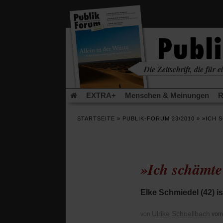
in
einem
neuen
Tab)
Die Zeitschrift, die für ei
kritisch • christlich • u
EXTRA+
Menschen & Meinungen
R
Rezensionen
Publik-Forum Archiv
EX
STARTSEITE
»
PUBLIK-FORUM 23/2010
»
»ICH 
Leserinitiative Publik-Forum e.V.
Die Er
Gleichberechtigung
Künstliche Intelligenz
Flucht und Migration
Video-Podcast »Ver
»Ich schämte
Elke Schmiedel (42) is
Ulrike Schnellbach
von
vom