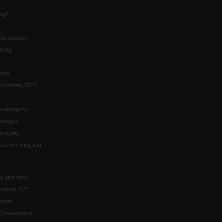
ung?
ng stoppen
ltung
nität
irchentag 2023
staltungen«
ltungen
enedikt
eit um Krieg und
ie geht das?
mmlung 2022
ebote
n Drewermann