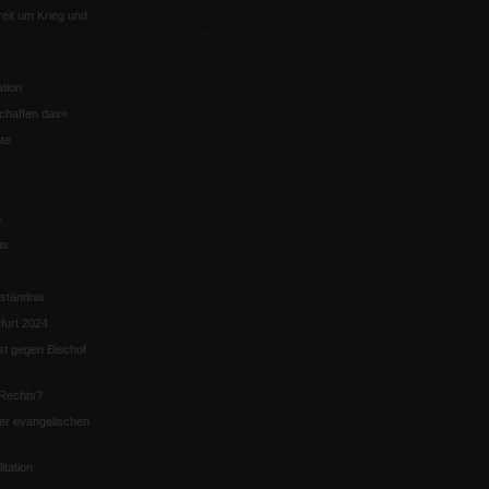
eit um Krieg und
tion
chaffen das«
te
5
us
ständnis
furt 2024
st gegen Bischof
Rechts?
er evangelischen
itation