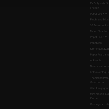
EKD-Synode Str
Frieden
Papst Leo XIV.
Flucht und Migra
10 Jahre »Wir s
Meine Geschich
Papst Leo XIV
Papstwahl
Kirchentag 202
Papst Franzisk
Aufbruch
Neues Naturver
Katholikentag Er
Theologenprote
Voderholzer
Was tun gegen 
Missbrauch in d
Kirche
Ratzingers Habil