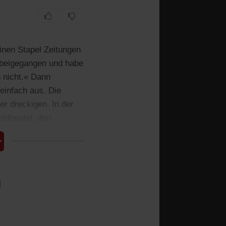
inen Stapel Zeitungen
rbeigegangen und habe
h nicht.« Dann
einfach aus. Die
r dreckigen. In der
ldbeutel, den
l