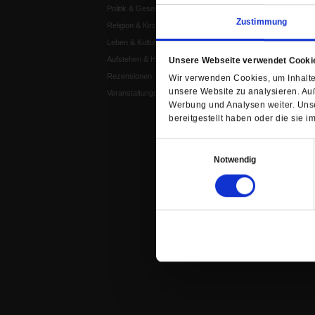
Politik & Gesellschaft
Publik-Forum EXTRA
Zustimmung
Religion & Kirchen
Publik-Forum Edition
Leben & Kultur
Publik-Forum Dossier
Aufstehen & Handeln
Weisheitsletter
Unsere Webseite verwendet Cooki
Rezensionen
Spiritletter
Wir verwenden Cookies, um Inhalte 
unsere Website zu analysieren. Au
Veranstaltungskalender
Werbung und Analysen weiter. Unse
bereitgestellt haben oder die sie
Einwilligungsauswahl
Notwendig