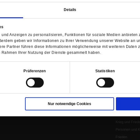
Herausgeberinnen und
Abo kündigen
Gottesfragen
Herausgeber
Details
Shop
Urlaub und Nich
Verlag
Newsletter
Künstliche Intell
Anzeigen
Gleichberechtig
es
Kontakt
Personen und Ko
und Anzeigen zu personalisieren, Funktionen für soziale Medien anbieten z
ßerdem geben wir Informationen zu Ihrer Verwendung unserer Website an un
Pfingsten
re Partner führen diese Informationen möglicherweise mit weiteren Daten 
Leo XIV
 im Rahmen Ihrer Nutzung der Dienste gesammelt haben.
Die Katastrophe
Pro & Contra
Präferenzen
Statistiken
Katholikentag 
Was bleibt, wen
schwindet?
Ostern
Aufgefallen
Nur notwendige Cookies
Fasten
Pro und Contra
Krieg und Fried
Personen und Ko
Frieden