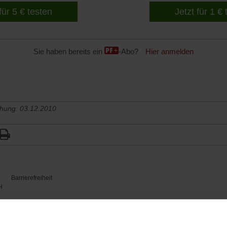
für 5 € testen
Jetzt für 1 €
Sie haben bereits ein
-Abo?
Hier anmelden
chung: 03.12.2010
Barrierefreiheit
H
WIR ÜBER UNS
SERVICE
THEMA
Redaktion
Abo
Gefährlicher Re