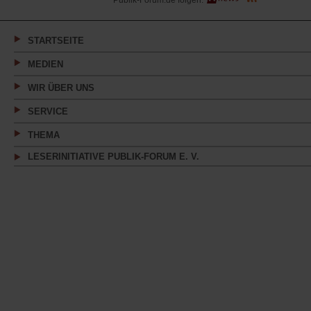
Publik-Forum.de folgen:
in
einem
neuen
Tab)
STARTSEITE
MEDIEN
WIR ÜBER UNS
SERVICE
THEMA
LESERINITIATIVE PUBLIK-FORUM E. V.