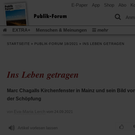
E-Paper
App
Shop
Abo
Ko
einem
neuen
Tab)
Anm
EXTRA+
Menschen & Meinungen
mehr
Religion & Kirchen
Politik & Gesellschaft
Leben & Kultur
STARTSEITE
»
PUBLIK-FORUM 18/2021
»
INS LEBEN GETRAGEN
Aufstehen & Handeln
Rezensionen
Publik-Forum Archiv
EXTRA
Edition
Dossier
Weisheitsletter
Spiritletter
Newsletter
Veranstaltungen
Wir über uns
Ins Leben getragen
(Öff
Leserinitiative Publik-Forum e.V.
Urlaub und Nichtstun
in
(Öffnet
(Öffnet
Gefährlicher Reichtum
Krieg in Nahost
Gleichberechtigun
ein
in
in
neu
(Öffnet
(Öffnet
Künstliche Intelligenz
Was gibt Hoffnung?
Krieg und Fried
Marc Chagalls Kirchenfenster in Mainz und sein Bild vo
einem
einem
Tab)
in
in
neuen
neuen
(Öffnet
Gott neu denken
Krieg in der Ukraine
Flucht und Migration
der Schöpfung
einem
einem
Tab)
Tab)
in
_______________
neuen
neuen
einem
Tab)
Tab)
Video-Podcast »Veranstaltungen«
Podcast »Veranstaltungen
Eva-Maria Lerch
von
vom 24.09.2021
neuen
Tab)
Schriftgröße ändern:
Artikel vorlesen lassen