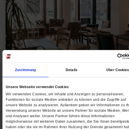
Foodsharing
Wie ein offenes Wohnzimmer
Zustimmung
Details
Über Cookie
In einem Mainzer Café werden nur Speisen serviert, d
Unsere Webseite verwendet Cookies
anderswo weggeworfen worden wären. Und es gibt ke
Wir verwenden Cookies, um Inhalte und Anzeigen zu personalisieren,
festen Preise.
/mehr
Funktionen für soziale Medien anbieten zu können und die Zugriffe auf
unsere Website zu analysieren. Außerdem geben wir Informationen zu Ih
von
Sarah Baus
Verwendung unserer Website an unsere Partner für soziale Medien, We
und Analysen weiter. Unsere Partner führen diese Informationen
möglicherweise mit weiteren Daten zusammen, die Sie ihnen bereitgeste
haben oder die sie im Rahmen Ihrer Nutzung der Dienste gesammelt ha