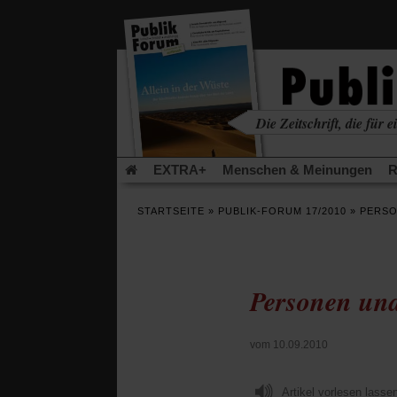
in
einem
neuen
Tab)
Die Zeitschrift, die für ei
kritisch • christlich • u
EXTRA+
Menschen & Meinungen
R
Rezensionen
Publik-Forum Archiv
EX
STARTSEITE
»
PUBLIK-FORUM 17/2010
»
PERSO
Leserinitiative Publik-Forum e.V.
Die Er
Gleichberechtigung
Künstliche Intelligenz
Flucht und Migration
Video-Podcast »Ver
Personen und
vom 10.09.2010
Artikel vorlesen lasse