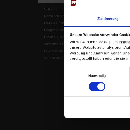
STARTSEITE
MEDIEN
Menschen & Meinungen
Publik-Forum Archiv
Zustimmung
Politik & Gesellschaft
Publik-Forum EXTRA
Religion & Kirchen
Publik-Forum Edition
Unsere Webseite verwendet Cooki
Leben & Kultur
Publik-Forum Dossier
Wir verwenden Cookies, um Inhalte 
Aufstehen & Handeln
Weisheitsletter
unsere Website zu analysieren. Au
Rezensionen
Spiritletter
Werbung und Analysen weiter. Unse
Veranstaltungskalender
bereitgestellt haben oder die sie
Einwilligungsauswahl
Notwendig