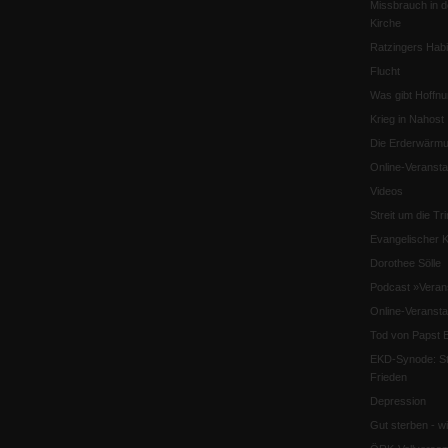
Missbrauch in d
Kirche
Ratzingers Habil
Flucht
Was gibt Hoffn
Krieg in Nahost
Die Erderwärmu
Online-Veransta
Videos
Streit um die Tri
Evangelischer K
Dorothee Sölle
Podcast »Veran
Online-Veransta
Tod von Papst B
EKD-Synode: Str
Frieden
Depression
Gut sterben - w