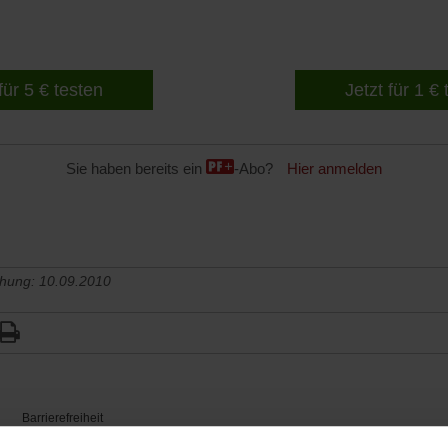
für 5 € testen
Jetzt für 1 €
Sie haben bereits ein
-Abo?
Hier anmelden
chung: 10.09.2010
Barrierefreiheit
H