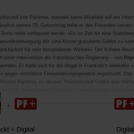
arbischof von Partenia, beendet seine Mitarbeit auf der Inter
ässlich seines 75. Geburtstag teilte er den Freunden seines 
t-Texte mehr verfassen werde: »Es ist Zeit für eine Stabübe
rchenvolksbewegung
Wir sind Kirche
gratulierte Gaillot zu se
nkbarkeit für sein beispielloses Wirken«. Der frühere Bisc
h einer Intervention der französischen Regierung – von
Paps
orden. Er hatte sich für die illegal in Frankreich lebenden
te gegen restriktive Einwanderungsgesetze organisiert. Da
Bistum Partenia, zu dessen Titularbischof Gaillot anschließ
h ihn zum Symbol einer Kirche der Unterdrückten und die Int
iner virtuellen Diözese.
kt + Digital
Digita