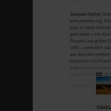
Jacques Gaillot
,
Titul
www.partenia.org
. Anl
dass er keine Interne
geht weiter.« Die Ki
Respekt und großer Da
1995 – vermutlich nac
aus dem Amt entfernt w
eingesetzt und Protes
Algeriens versunkene 
entwickelte sich durc
www.partenia.org zu se
Gedruc