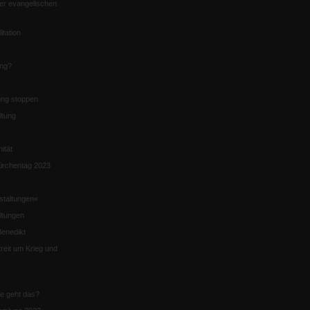
er evangelischen
itation
ung?
ng stoppen
ltung
nität
irchentag 2023
staltungen«
ltungen
enedikt
eit um Krieg und
ie geht das?