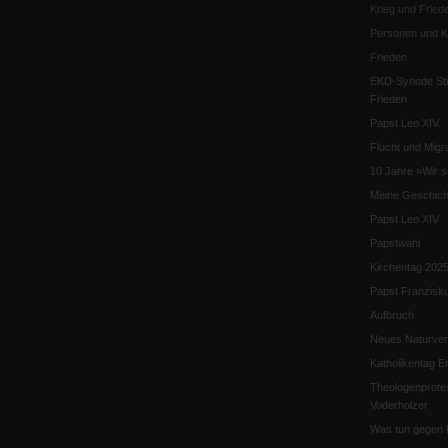
Krieg und Fried
Personen und Ko
Frieden
EKD-Synode Str
Frieden
Papst Leo XIV.
Flucht und Migra
10 Jahre »Wir s
Meine Geschich
Papst Leo XIV
Papstwahl
Kirchentag 202
Papst Franzisk
Aufbruch
Neues Naturver
Katholikentag Er
Theologenprote
Voderholzer
Was tun gegen 