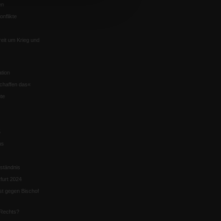
en
nflikte
eit um Krieg und
tion
chaffen das«
te
5
us
ständnis
furt 2024
st gegen Bischof
Rechts?