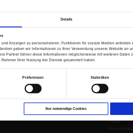
WIR ÜBER UNS
SERVICE
THEMA
Redaktion
Abo
Gefährlicher Re
Details
Herausgeberinnen und
Abo kündigen
Gottesfragen
Herausgeber
Shop
Urlaub und Nich
es
Verlag
Newsletter
Künstliche Intell
und Anzeigen zu personalisieren, Funktionen für soziale Medien anbieten z
Anzeigen
Gleichberechtig
ßerdem geben wir Informationen zu Ihrer Verwendung unserer Website an un
Kontakt
Personen und Ko
re Partner führen diese Informationen möglicherweise mit weiteren Daten 
Pfingsten
 im Rahmen Ihrer Nutzung der Dienste gesammelt haben.
Leo XIV
Die Katastrophe
Präferenzen
Statistiken
Pro & Contra
Katholikentag 
Was bleibt, wen
schwindet?
Ostern
Nur notwendige Cookies
Aufgefallen
Fasten
Pro und Contra