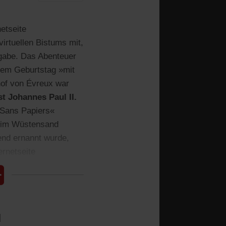
netseite
virtuellen Bistums mit,
rgabe. Das Abenteuer
inem Geburtstag »mit
hof von Évreux war
t Johannes Paul II.
 »Sans Papiers«
s im Wüstensand
end ernannt wurde,
ernetseite
l