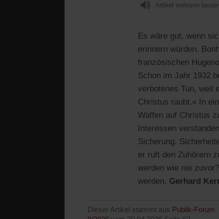
Artikel vorlesen lasse
Es wäre gut, wenn sic
erinnern würden. Bon
französischen Hugenot
Schon im Jahr 1932 be
verbotenes Tun, weil 
Christus raubt.« In ei
Waffen auf Christus z
Interessen verstanden
Sicherung. Sicherheit
er ruft den Zuhörern zu
werden wie nie zuvor
werden.
Gerhard Ker
Dieser Artikel stammt aus
Publik-Forum