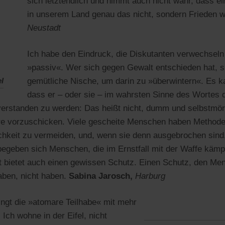
sich letztendlich und nimmt auch nicht wahr, dass ei
in unserem Land genau das nicht, sondern Frieden wi
Neustadt
Ich habe den Eindruck, die Diskutanten verwechseln 
»passiv«. Wer sich gegen Gewalt entschieden hat, su
el
gemütliche Nische, um darin zu »überwintern«. Es k
dass er – oder sie – im wahrsten Sinne des Wortes 
erstanden zu werden: Das heißt nicht, dumm und selbstmörd
re vorzuschicken. Viele gescheite Menschen haben Methoden
chkeit zu vermeiden, und, wenn sie denn ausgebrochen sind
 begeben sich Menschen, die im Ernstfall mit der Waffe kämp
at bietet auch einen gewissen Schutz. Einen Schutz, den Me
aben, nicht haben.
Sabina Jarosch,
Harburg
ringt die »atomare Teilhabe« mit mehr
Ich wohne in der Eifel, nicht