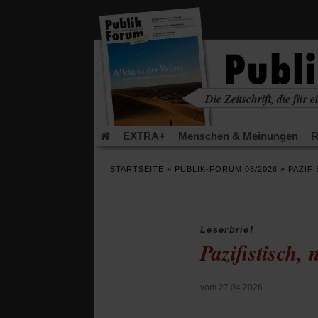
in
einem
neuen
Tab)
Die Zeitschrift, die für ei
kritisch • christlich • u
EXTRA+
Menschen & Meinungen
R
Rezensionen
Publik-Forum Archiv
EX
STARTSEITE
»
PUBLIK-FORUM 08/2026
»
PAZIFI
Leserinitiative Publik-Forum e.V.
Die Er
Gleichberechtigung
Künstliche Intelligenz
Flucht und Migration
Video-Podcast »Ver
Leserbrief
Pazifistisch, 
vom 27.04.2026