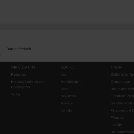
Barrierefreiheit
H
WIR ÜBER UNS
SERVICE
THEMA
Redaktion
Abo
Gefährlicher Re
Herausgeberinnen und
Abo kündigen
Gottesfragen
Herausgeber
Shop
Urlaub und Nich
Verlag
Newsletter
Künstliche Intell
Anzeigen
Gleichberechtig
Kontakt
Personen und Ko
Pfingsten
Leo XIV
Die Katastrophe