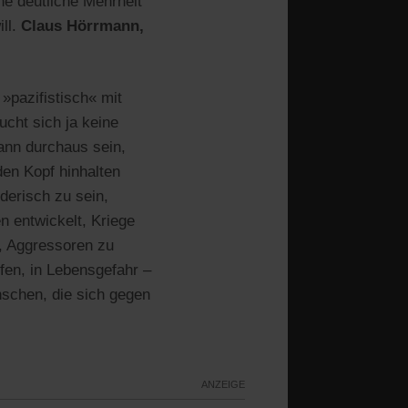
ne deutliche Mehrheit
ll.
Claus Hörrmann,
»pazifistisch« mit
cht sich ja keine
ann durchaus sein,
den Kopf hinhalten
erisch zu sein,
 entwickelt, Kriege
, Aggressoren zu
fen, in Lebensgefahr –
nschen, die sich gegen
ANZEIGE