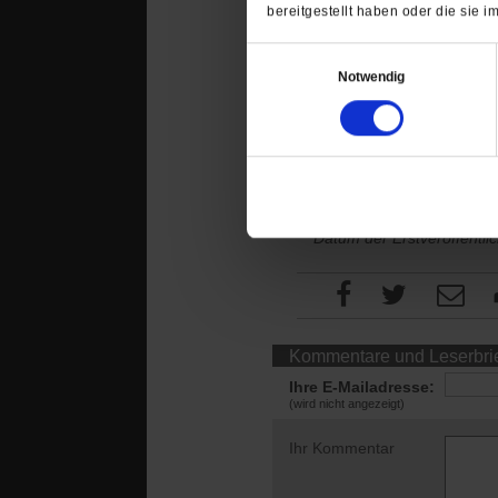
bereitgestellt haben oder die sie
Das haben die Verfass
Einwilligungsauswahl
widersprochen haben. 
Notwendig
grundsätzlich gewaltf
konziliaren Prozess, 
neu denken« sowie in 
EKD-Denkschrift ver
Datum der Erstveröffentli
Kommentare und Leserbri
Ihre E-Mailadresse:
(wird nicht angezeigt)
Ihr Kommentar