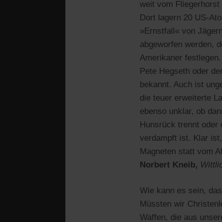
weit vom Fliegerhorst
Dort lagern 20 US-At
»Ernstfall« von Jägern
abgeworfen werden, d
Amerikaner festlegen
Pete Hegseth oder der
bekannt. Auch ist ung
die teuer erweiterte L
ebenso unklar, ob dan
Hunsrück trennt oder 
verdampft ist. Klar i
Magneten statt vom A
Norbert Kneib,
Wittli
Wie kann es sein, dass
Müssten wir Christenl
Waffen, die aus unser