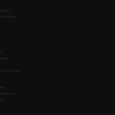
Würzburg
n der Glaube
en
nflikte
eit um Krieg und
tion
chaffen das«
te