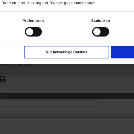
 im Rahmen Ihrer Nutzung der Dienste gesammelt haben.
er der Denkschrift geahnt, als sie der zentralen Auffassun
Eine wichtige theologische Traditionslinie appelliert, dass
Präferenzen
Statistiken
rei leben und keine Gewalt anwenden sollen. Diese Haltung 
den damit verbundenen ökumenischen Versammlungen, der Ini
der evangelischen Friedensarbeit. Genau von dieser Traditio
abschieden.
Franz Segbers,
Konstanz
Nur notwendige Cookies
chung: 27.04.2026
efe