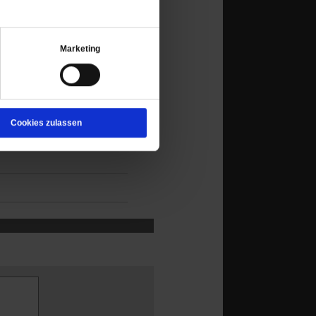
g der DDR-Kirchen
 Christenmenschen
Marketing
fand Ausdruck im
tiative »Sicherheit
n wollte sich die
Cookies zulassen