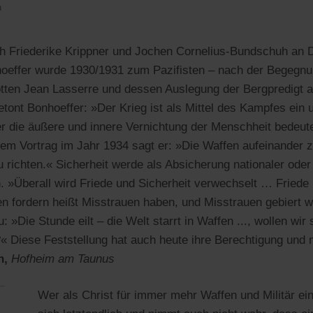
n
h Friederike Krippner und Jochen Cornelius-Bundschuh an D
hoeffer wurde 1930/1931 zum Pazifisten – nach der Begegn
ten Jean Lasserre und dessen Auslegung der Bergpredigt al
tont Bonhoeffer: »Der Krieg ist als Mittel des Kampfes ein 
er die äußere und innere Vernichtung der Menschheit bedeute
nem Vortrag im Jahr 1934 sagt er: »Die Waffen aufeinander zu
u richten.« Sicherheit werde als Absicherung nationaler ode
. »Überall wird Friede und Sicherheit verwechselt … Friede 
en fordern heißt Misstrauen haben, und Misstrauen gebiert 
: »Die Stunde eilt – die Welt starrt in Waffen ..., wollen wir
?« Diese Feststellung hat auch heute ihre Berechtigung un
n,
Hofheim am Taunus
Wer als Christ für immer mehr Waffen und Militär eint