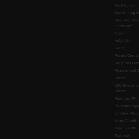
Pro & Contra
Katholikentag 
Was bleibt, wen
schwindet?
Ostern
Aufgefallen
Fasten
Pro und Contra
Krieg und Fried
Personen und Ko
Frieden
EKD-Synode Str
Frieden
Papst Leo XIV.
Flucht und Migra
10 Jahre »Wir s
Meine Geschich
Papst Leo XIV
Papstwahl