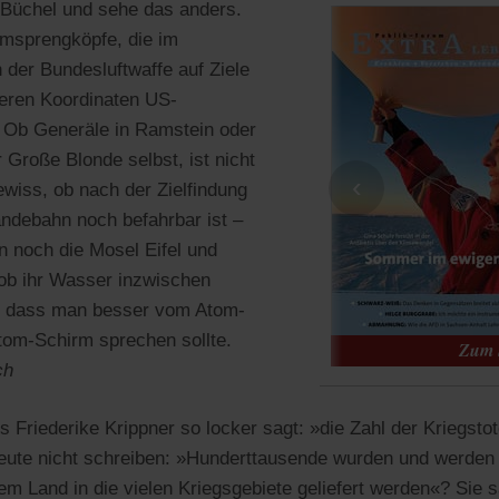
 Büchel und sehe das anders.
omsprengköpfe, die im
 der Bundesluftwaffe auf Ziele
eren Koordinaten US-
. Ob Generäle in Ramstein oder
 Große Blonde selbst, ist nicht
‹
ewiss, ob nach der Zielfindung
andebahn noch befahrbar ist –
n noch die Mosel Eifel und
ob ihr Wasser inzwischen
st, dass man besser vom Atom-
tom-Schirm sprechen sollte.
ch
 Friederike Krippner so locker sagt: »die Zahl der Kriegsto
eute nicht schreiben: »Hunderttausende wurden und werden
em Land in die vielen Kriegsgebiete geliefert werden«? Sie 