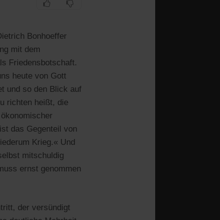
ietrich Bonhoeffer
ung mit dem
s Friedensbotschaft.
uns heute von Gott
t und so den Blick auf
 richten heißt, die
r ökonomischer
ist das Gegenteil von
wiederum Krieg.« Und
 selbst mitschuldig
d muss ernst genommen
ritt, der versündigt