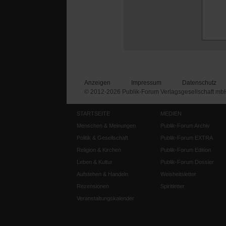
Anzeigen
Impressum
Datenschutz
© 2012-2026 Publik-Forum Verlagsgesellschaft mb
STARTSEITE
MEDIEN
Menschen & Meinungen
Publik-Forum Archiv
Politik & Gesellschaft
Publik-Forum EXTRA
Religion & Kirchen
Publik-Forum Edition
Leben & Kultur
Publik-Forum Dossier
Aufstehen & Handeln
Weisheitsletter
Rezensionen
Spiritletter
Veranstaltungskalender