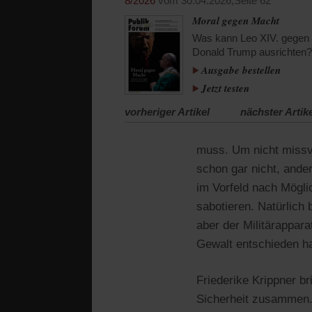
8/2026
vom 30.04.2026,
Seite 62
Moral gegen Macht
Was kann Leo XIV. gegen
Donald Trump ausrichten?
Ausgabe bestellen
Jetzt testen
vorheriger Artikel
nächster Artik
muss. Um nicht missv
schon gar nicht, ande
im Vorfeld nach Mögli
sabotieren. Natürlich
aber der Militärappar
Gewalt entschieden h
Friederike Krippner b
Sicherheit zusammen. 