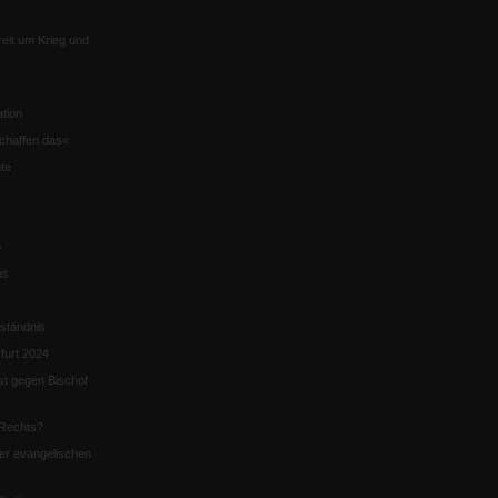
eit um Krieg und
tion
chaffen das«
te
5
us
ständnis
furt 2024
st gegen Bischof
Rechts?
er evangelischen