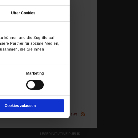
in
Über Cookies
einem
neuen
Tab)
u können und die Zugriffe auf
sere Partner für soziale Medien,
zusammen, die Sie ihnen
Marketing
Cookies zulassen
(Öffnet
Publik-Forum.de folgen:
in
einem
neuen
Tab)
LESERINITIATIVE PUBLIK-