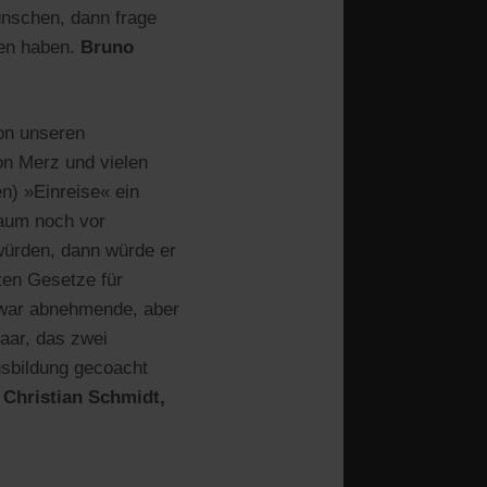
ünschen, dann frage
hen haben.
Bruno
on unseren
on Merz und vielen
n) »Einreise« ein
kaum noch vor
würden, dann würde er
ten Gesetze für
d zwar abnehmende, aber
aar, das zwei
usbildung gecoacht
.
Christian Schmidt,