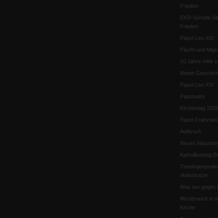
Frieden
EKD-Synode Str
Frieden
Papst Leo XIV.
Flucht und Migra
10 Jahre »Wir s
Meine Geschich
Papst Leo XIV
Papstwahl
Kirchentag 202
Papst Franzisk
Aufbruch
Neues Naturver
Katholikentag Er
Theologenprote
Voderholzer
Was tun gegen 
Missbrauch in d
Kirche