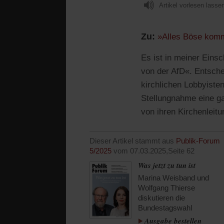
Artikel vorlesen lasse
Zu:
»Alles Böse kom
Es ist in meiner Eins
von der AfD«. Entsche
kirchlichen Lobbyisten
Stellungnahme eine ga
von ihren Kirchenleit
Dieser Artikel stammt aus
Publik-Forum
5/2025
vom 07.03.2025,
Seite 62
Was jetzt zu tun ist
Marina Weisband und
Wolfgang Thierse
diskutieren die
Bundestagswahl
Ausgabe bestellen