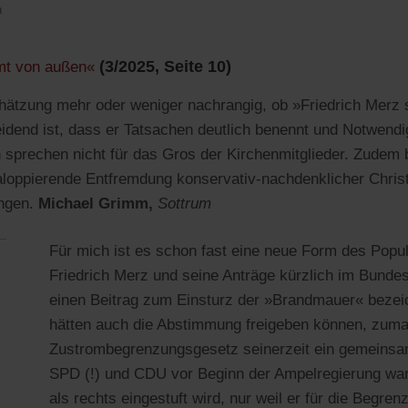
n
(3/2025, Seite 10)
mt von außen«
chätzung mehr oder weniger nachrangig, ob »Friedrich Merz s
idend ist, dass er Tatsachen deutlich benennt und Notwend
 sprechen nicht für das Gros der Kirchenmitglieder. Zudem be
loppierende Entfremdung konservativ-nachdenklicher Chris
ungen.
Michael Grimm,
Sottrum
Für mich ist es schon fast eine neue Form des Pop
Friedrich Merz und seine Anträge kürzlich im Bundes
einen Beitrag zum Einsturz der »Brandmauer« beze
hätten auch die Abstimmung freigeben können, zuma
Zustrombegrenzungsgesetz seinerzeit ein gemeinsa
SPD (!) und CDU vor Beginn der Ampelregierung wa
als rechts eingestuft wird, nur weil er für die Begren