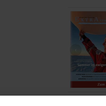
‹
chung: 04.03.2025