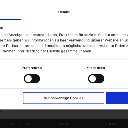
Details
efe
es
und Anzeigen zu personalisieren, Funktionen für soziale Medien anbieten z
ßerdem geben wir Informationen zu Ihrer Verwendung unserer Website an un
re Partner führen diese Informationen möglicherweise mit weiteren Daten 
 im Rahmen Ihrer Nutzung der Dienste gesammelt haben.
Präferenzen
Statistiken
Nur notwendige Cookies
Barrierefreiheit
H
WIR ÜBER UNS
SERVICE
THEMA