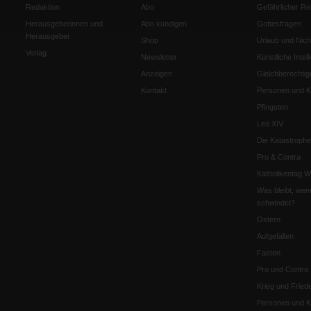
Redaktion
Abo
Gefährlicher Re
Herausgeberinnen und
Abo kündigen
Gottesfragen
Herausgeber
Shop
Urlaub und Nich
Verlag
Newsletter
Künstliche Intell
Anzeigen
Gleichberechtig
Kontakt
Personen und Ko
Pfingsten
Leo XIV
Die Katastrophe
Pro & Contra
Katholikentag 
Was bleibt, wen
schwindet?
Ostern
Aufgefallen
Fasten
Pro und Contra
Krieg und Fried
Personen und Ko