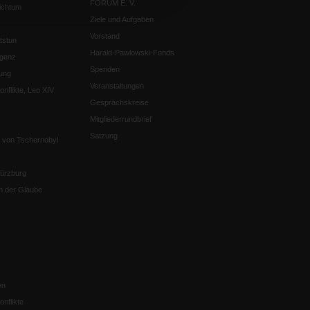
FORUM E. V.
ichtum
Ziele und Aufgaben
Vorstand
tstun
Harald-Pawlowski-Fonds
igenz
Spenden
ung
Veranstaltungen
nflikte, Leo XIV
Gesprächskreise
Mitgliederrundbrief
Satzung
 von Tschernobyl
Würzburg
n der Glaube
en
nflikte