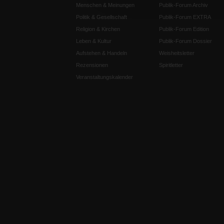
Menschen & Meinungen
Publik-Forum Archiv
Politik & Gesellschaft
Publik-Forum EXTRA
Religion & Kirchen
Publik-Forum Edition
Leben & Kultur
Publik-Forum Dossier
Aufstehen & Handeln
Weisheitsletter
Rezensionen
Spiritletter
Veranstaltungskalender