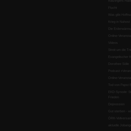
Ratzingers Habil
Flucht
Was gibt Hoffn
Krieg in Nahost
Die Erderwärmu
Online-Veransta
Videos
Streit um die Tri
Evangelischer K
Dorothee Sölle
Podcast »Veran
Online-Veransta
Tod von Papst B
EKD-Synode: Str
Frieden
Depression
Gut sterben - w
ÖRK-Vollversa
aktuelle Jobang