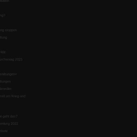
itation
ung?
ng stoppen
ltung
nität
irchentag 2023
staltungen«
ltungen
enedikt
eit um Krieg und
ie geht das?
mmlung 2022
ebote