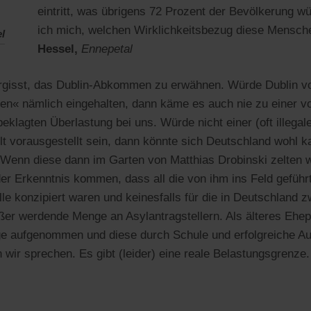
eintritt, was übrigens 72 Prozent der Bevölkerung w
ich mich, welchen Wirklichkeitsbezug diese Mensc
el
Hessel,
Ennepetal
ergisst, das Dublin-Abkommen zu erwähnen. Würde Dublin v
n« nämlich eingehalten, dann käme es auch nie zu einer v
lagten Überlastung bei uns. Würde nicht einer (oft illegale
t vorausgestellt sein, dann könnte sich Deutschland wohl 
. Wenn diese dann im Garten von Matthias Drobinski zelten 
 der Erkenntnis kommen, dass all die von ihm ins Feld geführ
älle konzipiert waren und keinesfalls für die in Deutschlan
er werdende Menge an Asylantragstellern. Als älteres Ehep
ge aufgenommen und diese durch Schule und erfolgreiche A
 wir sprechen. Es gibt (leider) eine reale Belastungsgrenze