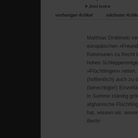
Jetzt testen
vorheriger Artikel
nächster Artik
Matthias Drobinski v
europäischen »Freunde
Kommunen zu Recht bek
hohes Schlepperentgel
»Flüchtlingen« retten
(hoffentlich) auch zu
(berechtigte!) Einzelf
in Summe ständig größ
afghanische Flüchtlin
hat, wissen wir, wovon
Berlin