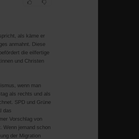
pricht, als käme er
iges anmahnt. Diese
fördert die eilfertige
tinnen und Christen
ulismus, wenn man
tag als rechts und als
ichnet. SPD und Grüne
l das
mer Vorschlag von
r. Wenn jemand schon
zung der Migration