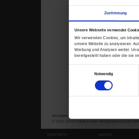
Zustimmung
Kommentare und Leserbri
Unsere Webseite verwendet Cooki
Ihre E-Mailadresse:
Wir verwenden Cookies, um Inhalte 
(wird nicht angezeigt)
unsere Website zu analysieren. Au
Werbung und Analysen weiter. Unse
Ihr Kommentar
bereitgestellt haben oder die sie
Einwilligungsauswahl
Notwendig
Anzeigen
Impressum
Datenschutz
© 2012-2026 Publik-Forum Verlagsgesellschaft mb
STARTSEITE
MEDIEN