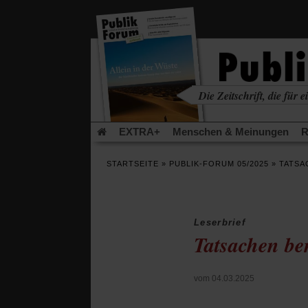
in
einem
neuen
Tab)
Die Zeitschrift, die für ei
kritisch • christlich • u
EXTRA+
Menschen & Meinungen
R
Rezensionen
Publik-Forum Archiv
EX
STARTSEITE
»
PUBLIK-FORUM 05/2025
»
TATSA
Leserinitiative Publik-Forum e.V.
Die Er
Gleichberechtigung
Künstliche Intelligenz
Flucht und Migration
Video-Podcast »Ver
Leserbrief
Tatsachen b
vom 04.03.2025