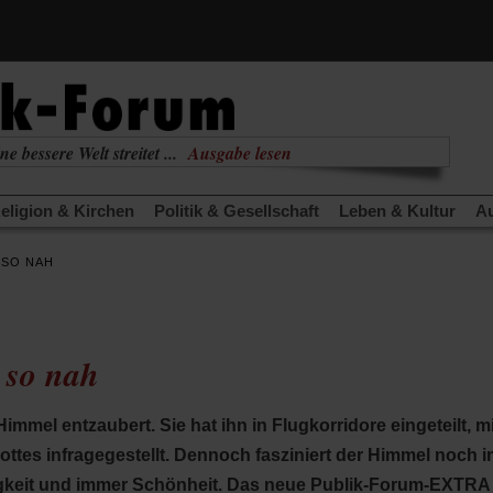
ne bessere Welt streitet ...
Ausgabe lesen
nabhängig
zur aktuellen Ausgabe
eligion & Kirchen
Politik & Gesellschaft
Leben & Kultur
Au
TRA
Edition
Dossier
Weisheitsletter
Spiritletter
Newsle
 SO NAH
(Öffnet
(Öffnet
derwärmung stoppen
Urlaub und Nichtstun
Gefährlicher Re
in
in
(Öffnet
(Öffnet
(Öffnet
Was gibt Hoffnung?
Krieg und Frieden
Gott neu denken
einem
einem
in
in
in
neuen
neuen
anstaltungen«
Podcast »Veranstaltungen«
Schriftgröße änd
einem
einem
einem
Tab)
Tab)
so nah
neuen
neuen
neuen
Tab)
Tab)
Tab)
immel entzaubert. Sie hat ihn in Flugkorridore eingeteilt, 
ottes infragegestellt. Dennoch fasziniert der Himmel noch 
tigkeit und immer Schönheit. Das neue Publik-Forum-EXTRA