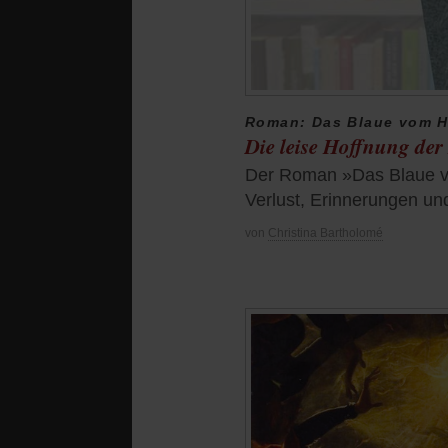
Roman: Das Blaue vom 
Die leise Hoffnung der
Der Roman »Das Blaue vo
Verlust, Erinnerungen u
von
Christina Bartholomé