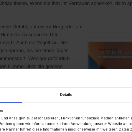
 Obdachlosen. Wenn sie ihm ihr Vertrauen schenken, dann sp
bende Gefühl, auf einem Berg oder am
s Himmels zu schauen. Der
 noch. Auch die Vogelfrau, die
en sprang, bis sie eines Tages
ammenstieß. Weniger gefährlich
den Himmel über die goldene
ler und Mönch in diesem EXTRA
icht umkippen, denn sie wird
‹
Details
 Publik-Forum EXTRA »Der
es
Glück und Weite«
im Publik-
und Anzeigen zu personalisieren, Funktionen für soziale Medien anbieten z
ßerdem geben wir Informationen zu Ihrer Verwendung unserer Website an un
re Partner führen diese Informationen möglicherweise mit weiteren Daten 