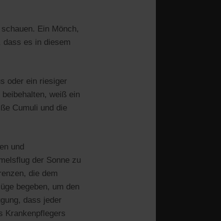
l schauen. Ein Mönch,
t, dass es in diesem
 oder ein riesiger
 beibehalten, weiß ein
iße Cumuli und die
ben und
melsflug der Sonne zu
renzen, die dem
flüge begeben, um den
ugung, dass jeder
es Krankenpflegers