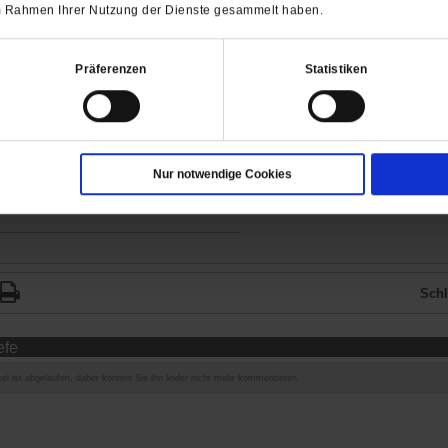
 im Rahmen Ihrer Nutzung der Dienste gesammelt haben.
Präferenzen
Statistiken
eier Zugang zu allen
n inklusive E-Paper
Nur notwendige Cookies
für 1,00 € testen
Schl
efe
el ist abgelaufen, daher können Sie ihn leider nicht mehr kommentieren.