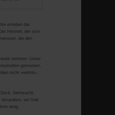
hin erhoben die
Der Himmel, der sich
imension, die den
heute verloren. Unser
ensstreifen gemustert,
 oben nicht »wohnt«,
 Glück, Sehnsucht,
s Jerusalem, wo Gott
ime einig.