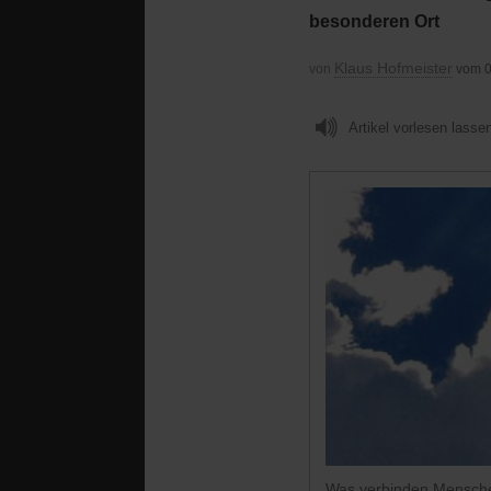
besonderen Ort
Klaus Hofmeister
von
vom 0
Artikel vorlesen lasse
Was verbinden Mensche