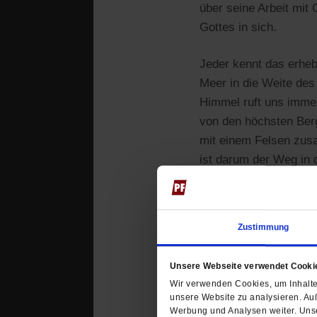
über seine Arbeit mit
Gottes in sich.
Jeder kennt das erhe
Meer in die Weite de
Himmel ruft uns immer
von den höchsten Berg
mit einem Felsen zus
ist darum der Weg in 
Leiter, wie ein Künst
verspricht: Sie kann n
von oben gehalten.
Zustimmung
Sie können das neue
Unsere Webseite verwendet Cooki
Himmel. Sehnsucht, 
Wir verwenden Cookies, um Inhalte 
Forum-Shop bestellen
unsere Website zu analysieren. Au
Werbung und Analysen weiter. Unse