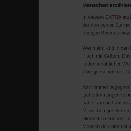
Menschen erzählen,
In diesem
EXTRA
erzä
der von seiner Sternwa
riesigen Kosmos woan
Wenn ein Kind in den 
Fisch mit Gräten. Das 
leidenschaftlicher Wo
Zwergenschule der Gig
Am Himmel begegnen u
Lichtstimmungen sche
nahe kam und abstürz
Menschen gesetzt sin
Himmel zu erleben. In
Mensch den Himmel in s