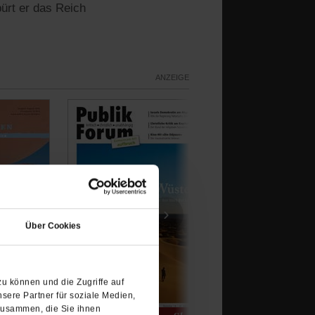
ürt er das Reich
ANZEIGE
(Öffnet
›
in
Über Cookies
einem
neuen
Tab)
u können und die Zugriffe auf
sere Partner für soziale Medien,
zusammen, die Sie ihnen