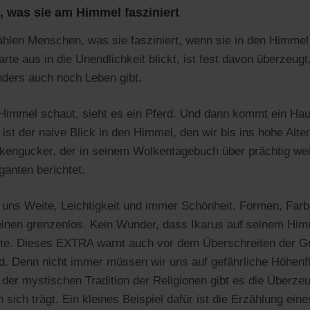
 was sie am Himmel fasziniert
hlen Menschen, was sie fasziniert, wenn sie in den Himme
rte aus in die Unendlichkeit blickt, ist fest davon überzeug
ders auch noch Leben gibt.
Himmel schaut, sieht es ein Pferd. Und dann kommt ein Haus
ist der naive Blick in den Himmel, den wir bis ins hohe Alter
lkengucker, der in seinem Wolkentagebuch über prächtig we
anten berichtet.
ns Weite, Leichtigkeit und immer Schönheit. Formen, Far
inen grenzenlos. Kein Wunder, dass Ikarus auf seinem Him
te. Dieses EXTRA warnt auch vor dem Überschreiten der G
d. Denn nicht immer müssen wir uns auf gefährliche Höhen
 der mystischen Tradition der Religionen gibt es die Überze
ich trägt. Ein kleines Beispiel dafür ist die Erzählung ein