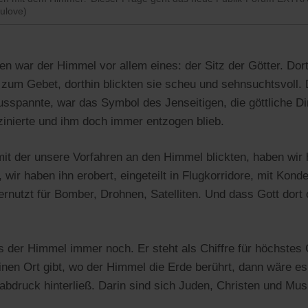
ulove)
 war der Himmel vor allem eines: der Sitz der Götter. Dort
um Gebet, dorthin blickten sie scheu und sehnsuchtsvoll. 
usspannte, war das Symbol des Jenseitigen, die göttliche D
inierte und ihm doch immer entzogen blieb.
mit der unsere Vorfahren an den Himmel blickten, haben wir 
 wir haben ihn erobert, eingeteilt in Flugkorridore, mit Kond
ernutzt für Bomber, Drohnen, Satelliten. Und dass Gott dort
s der Himmel immer noch. Er steht als Chiffre für höchstes
nen Ort gibt, wo der Himmel die Erde berührt, dann wäre e
abdruck hinterließ. Darin sind sich Juden, Christen und Musl