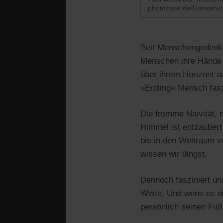
photocase.de/Uarewhat
Seit Menschengedenken
Menschen ihre Hände z
über ihrem Horizont a
»Erdling« Mensch fasz
Die fromme Naivität, 
Himmel ist entzaubert,
bis in den Weltraum v
wissen wir längst.
Dennoch fasziniert un
Weite. Und wenn es ei
persönlich seinen Fuß