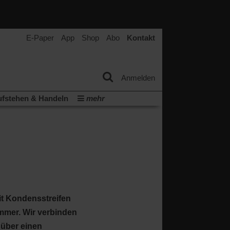
E-Paper
App
Shop
Abo
Kontakt
Anmelden
fstehen & Handeln
mehr
tter
Veranstaltungen
Wir über uns
(Öffnet
(Öffnet
ichtum
Krieg in Nahost
in
in
(Öffnet
Krieg in der Ukraine
einem
einem
in
neuen
neuen
ern:
einem
Tab)
Tab)
neuen
Tab)
mit Kondensstreifen
immer. Wir verbinden
 über einen