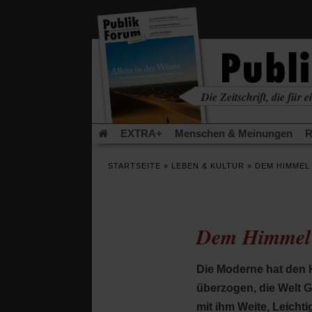
in
einem
neuen
Tab)
Die Zeitschrift, die für ei
kritisch • christlich • u
EXTRA+
Menschen & Meinungen
R
Rezensionen
Publik-Forum Archiv
EX
STARTSEITE
»
LEBEN & KULTUR
»
DEM HIMMEL
Leserinitiative Publik-Forum e.V.
Die Er
Gleichberechtigung
Künstliche Intelligenz
Flucht und Migration
Video-Podcast »Ver
Dem Himmel 
Die Moderne hat den H
überzogen, die Welt G
mit ihm Weite, Leich