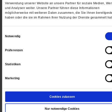
Verwendung unserer Website an unsere Partner für soziale Medien, We
und Analysen weiter. Unsere Partner führen diese Informationen
möglicherweise mit weiteren Daten zusammen, die Sie ihnen bereitgeste
haben oder die sie im Rahmen Ihrer Nutzung der Dienste gesammelt ha
Das könnte Sie auch interessieren
Einwilligungsauswahl
Notwendig
Präferenzen
Statistiken
Marketing
Cookies zulassen
Nur notwendige Cookies
Campino