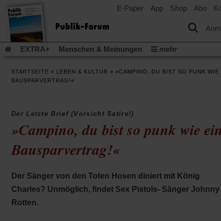
E-Paper
App
Shop
Abo
Ko
einem
neuen
Tab)
Anm
EXTRA+
Menschen & Meinungen
mehr
Religion & Kirchen
Politik & Gesellschaft
Leben & Kultur
STARTSEITE
»
LEBEN & KULTUR
»
»CAMPINO, DU BIST SO PUNK WIE 
Aufstehen & Handeln
Rezensionen
Publik-Forum Archiv
BAUSPARVERTRAG!«
EXTRA
Edition
Dossier
Weisheitsletter
Spiritletter
Newsletter
Veranstaltungen
Wir über uns
Der Letzte Brief (Vorsicht Satire!)
Leserinitiative Publik-Forum e.V.
Die Erderwärmung stopp
»Campino, du bist so punk wie ei
(Öffnet
(Öffnet
Urlaub und Nichtstun
Gefährlicher Reichtum
Krieg in Naho
in
in
Bausparvertrag!«
(Öffnet
Gleichberechtigung
Künstliche Intelligenz
Was gibt Hoffn
einem
einem
in
neuen
neuen
(Öffnet
(Öf
Krieg und Frieden
Gott neu denken
Krieg in der Ukraine
einem
Tab)
Tab)
in
in
neuen
Flucht und Migration
Video-Podcast »Veranstaltungen«
Der Sänger von den Toten Hosen diniert mit König
einem
ei
Tab)
neuen
ne
Podcast »Veranstaltungen«
Schriftgröße ändern:
Charles? Unmöglich, findet Sex Pistols- Sänger Johnny
Tab)
Ta
Rotten.