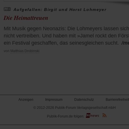
Aufgefallen: Birgit und Horst Lohmeyer
Die Heimattreuen
Mit Musik gegen Neonazis: Die Lohmeyers lassen sic
nicht vertreiben. Und haben mit »Jamel rockt den Förs
ein Festival geschaffen, das seinesgleichen sucht.
/m
von
Matthias Drobinski
Anzeigen
Impressum
Datenschutz
Barrierefreiheit
© 2012-2026 Publik-Forum Verlagsgesellschaft mbH
(Öffnet
Publik-Forum.de folgen:
in
einem
neuen
Tab)