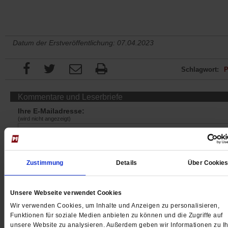
Datum der Erstveröffentlichung: 07.04.2023
Schlagwort:
P
Kommentare und Leserbriefe
Ihre E-Mailadresse:
(wird nicht angezeigt)
Ihr Kommentar
Zustimmung
Details
Über Cookie
Unsere Webseite verwendet Cookies
Wir verwenden Cookies, um Inhalte und Anzeigen zu personalisieren,
Funktionen für soziale Medien anbieten zu können und die Zugriffe auf
unsere Website zu analysieren. Außerdem geben wir Informationen zu Ih