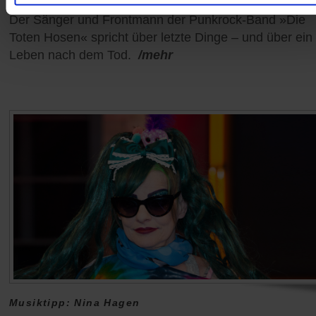
Der Sänger und Frontmann der Punkrock-Band »Die
Toten Hosen« spricht über letzte Dinge – und über ein
Leben nach dem Tod.
/mehr
Musiktipp: Nina Hagen