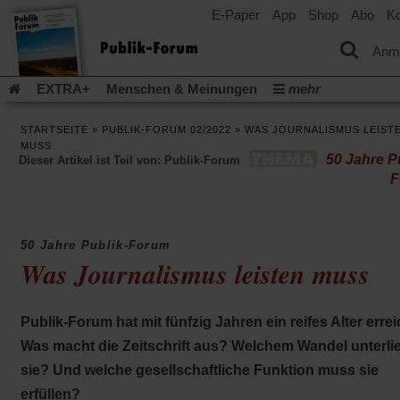
E-Paper
App
Shop
Abo
Ko
einem
neuen
Tab)
Anm
EXTRA+
Menschen & Meinungen
mehr
Religion & Kirchen
Politik & Gesellschaft
Leben & Kultur
STARTSEITE
»
PUBLIK-FORUM 02/2022
»
WAS JOURNALISMUS LEIST
Aufstehen & Handeln
Rezensionen
Publik-Forum Archiv
MUSS
50 Jahre Pu
Dieser Artikel ist Teil von: Publik-Forum
EXTRA
Edition
Dossier
Weisheitsletter
Spiritletter
F
Newsletter
Veranstaltungen
Wir über uns
Leserinitiative Publik-Forum e.V.
Die Erderwärmung stopp
(Öffnet
(Öffnet
Urlaub und Nichtstun
Gefährlicher Reichtum
Krieg in Naho
50 Jahre Publik-Forum
in
in
Was Journalismus leisten muss
(Öffnet
Gleichberechtigung
Künstliche Intelligenz
Was gibt Hoffn
einem
einem
in
neuen
neuen
(Öffnet
(Öf
Krieg und Frieden
Gott neu denken
Krieg in der Ukraine
einem
Tab)
Tab)
in
in
neuen
Flucht und Migration
Video-Podcast »Veranstaltungen«
einem
ei
Publik-Forum hat mit fünfzig Jahren ein reifes Alter errei
Tab)
neuen
ne
Podcast »Veranstaltungen«
Schriftgröße ändern:
Was macht die Zeitschrift aus? Welchem Wandel unterli
Tab)
Ta
sie? Und welche gesellschaftliche Funktion muss sie
erfüllen?