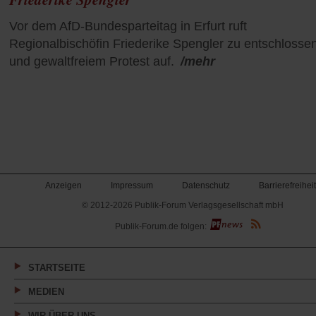
Vor dem AfD-Bundesparteitag in Erfurt ruft
Regionalbischöfin Friederike Spengler zu entschloss
und gewaltfreiem Protest auf.
/mehr
Anzeigen
Impressum
Datenschutz
Barrierefreiheit
© 2012-2026 Publik-Forum Verlagsgesellschaft mbH
(Öffnet
Publik-Forum.de folgen:
in
einem
neuen
Tab)
STARTSEITE
MEDIEN
WIR ÜBER UNS