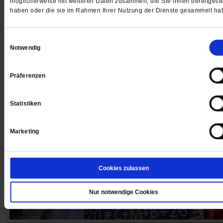
möglicherweise mit weiteren Daten zusammen, die Sie ihnen bereitgeste
Menschlichkeit? Dafür hat die Regierung Netanjahu nu
haben oder die sie im Rahmen Ihrer Nutzung der Dienste gesammelt ha
Verachtung übrig. Israel zeigt, was passiert, wenn
gewählte Mehrheiten den Rechtsstaat aushöhlen. Ein
Einwilligungsauswahl
Warnung.
/mehr
Notwendig
von
Moshe Zimmermann
Präferenzen
Statistiken
Marketing
Cookies zulassen
Nur notwendige Cookies