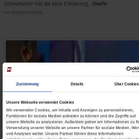
Schwimmer hat da eine Erklärung.
/mehr
von
Matthias Drobinski
Zustimmung
Details
Über Cookie
Unsere Webseite verwendet Cookies
Wir verwenden Cookies, um Inhalte und Anzeigen zu personalisieren,
Funktionen für soziale Medien anbieten zu können und die Zugriffe auf
unsere Website zu analysieren. Außerdem geben wir Informationen zu Ih
Moshe Zimmermann über Israels Regierung
Verwendung unserer Website an unsere Partner für soziale Medien, We
Von der Demokratie zur Herrschaft des Pöbels
und Analysen weiter. Unsere Partner führen diese Informationen