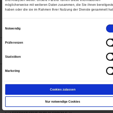
und Analysen weiter. Unsere Partner führen diese Informationen
/mehr
möglicherweise mit weiteren Daten zusammen, die Sie ihnen bereitgeste
haben oder die sie im Rahmen Ihrer Nutzung der Dienste gesammelt ha
von
Michael Lipps
Einwilligungsauswahl
Notwendig
Anzeigen
Impressum
Datenschutz
Barrierefreiheit
Präferenzen
© 2012-2026 Publik-Forum Verlagsgesellschaft mbH
(Öffnet
Publik-Forum.de folgen:
Statistiken
in
einem
neuen
Tab)
Marketing
STARTSEITE
MEDIEN
WIR ÜBER UNS
Cookies zulassen
SERVICE
Nur notwendige Cookies
THEMA