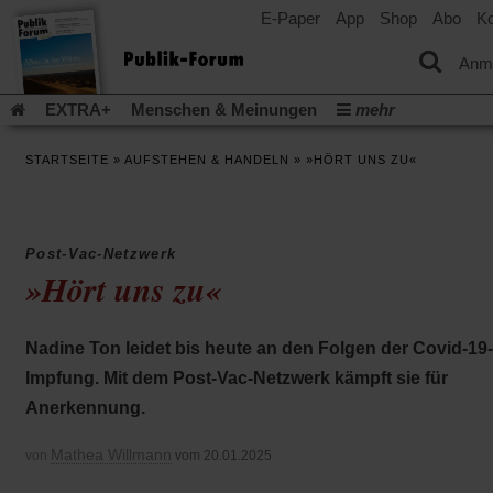
E-Paper
App
Shop
Abo
Ko
einem
neuen
Tab)
Anm
EXTRA+
Menschen & Meinungen
mehr
Religion & Kirchen
Politik & Gesellschaft
Leben & Kultur
STARTSEITE
»
AUFSTEHEN & HANDELN
»
»HÖRT UNS ZU«
Aufstehen & Handeln
Rezensionen
Publik-Forum Archiv
EXTRA
Edition
Dossier
Weisheitsletter
Spiritletter
Newsletter
Veranstaltungen
Wir über uns
Post-Vac-Netzwerk
Leserinitiative Publik-Forum e.V.
Die Erderwärmung stopp
»Hört uns zu«
(Öffnet
(Öffnet
Urlaub und Nichtstun
Gefährlicher Reichtum
Krieg in Naho
in
in
(Öffnet
Gleichberechtigung
Künstliche Intelligenz
Was gibt Hoffn
einem
einem
in
Nadine Ton leidet bis heute an den Folgen der Covid-19-
neuen
neuen
(Öffnet
(Öf
Krieg und Frieden
Gott neu denken
Krieg in der Ukraine
einem
Tab)
Tab)
in
in
Impfung. Mit dem Post-Vac-Netzwerk kämpft sie für
neuen
Flucht und Migration
Video-Podcast »Veranstaltungen«
einem
ei
Tab)
Anerkennung.
neuen
ne
Podcast »Veranstaltungen«
Schriftgröße ändern:
Tab)
Ta
Mathea Willmann
von
vom 20.01.2025