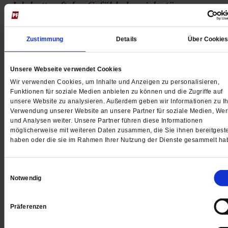
»Ich hatte oft das Gefühl, dass ich störe«
Beatrice Schröder leidet an einer posttraumatischen
Belastungsstörung (PTBS). Weil sie keine Gruppe zur
Zustimmung
Details
Über Cookie
Selbsthilfe fand, gründete sie selbst eine. Wie ihr das hi
erzählt sie hier.
/mehr
Unsere Webseite verwendet Cookies
von
Anke Lübbert
Wir verwenden Cookies, um Inhalte und Anzeigen zu personalisieren,
Funktionen für soziale Medien anbieten zu können und die Zugriffe auf
unsere Website zu analysieren. Außerdem geben wir Informationen zu Ih
Verwendung unserer Website an unsere Partner für soziale Medien, We
und Analysen weiter. Unsere Partner führen diese Informationen
möglicherweise mit weiteren Daten zusammen, die Sie ihnen bereitgeste
haben oder die sie im Rahmen Ihrer Nutzung der Dienste gesammelt ha
Einwilligungsauswahl
Notwendig
Präferenzen