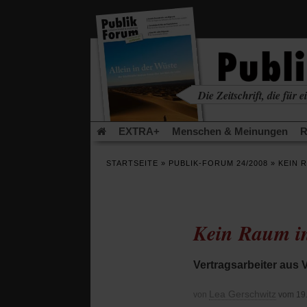
in
einem
neuen
Tab)
Die Zeitschrift, die für ei
kritisch • christlich • u
EXTRA+
Menschen & Meinungen
R
Rezensionen
Publik-Forum Archiv
EX
STARTSEITE
»
PUBLIK-FORUM 24/2008
»
KEIN 
Leserinitiative Publik-Forum e.V.
Urlaub
(Öffnet
(Öf
Was gibt Hoffnung?
Krieg und Frieden
in
in
einem
ei
Kein Raum in
neuen
ne
Schriftgröße ändern:
Tab)
Tab
Vertragsarbeiter aus 
Lea Gerschwitz
von
vom 19