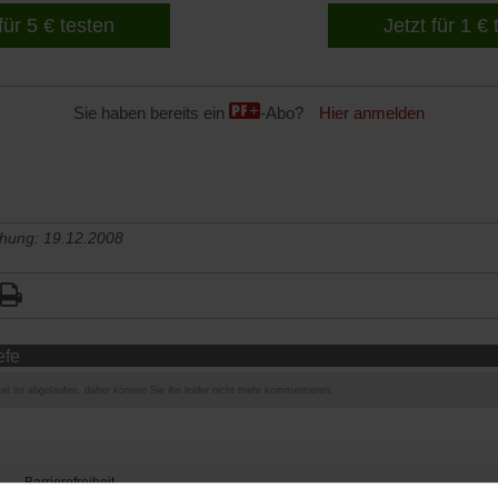
für 5 € testen
Jetzt für 1 €
Sie haben bereits ein
-Abo?
Hier anmelden
chung: 19.12.2008
efe
el ist abgelaufen, daher können Sie ihn leider nicht mehr kommentieren.
Barrierefreiheit