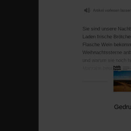
Artikel vorlesen lasse
Sie sind unsere Nachba
Laden frische Brötche
Flasche Wein bekommt.
Weihnachtssterne anbi
und warum sie noch hi
Marzahn beschäftigt s
Fragen.
Gedruc