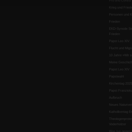
Pro und Contra
Krieg und Fried
Personen und Ko
Frieden
EKD-Synode Str
Frieden
Papst Leo XIV.
Flucht und Migra
10 Jahre »Wir s
Meine Geschich
Papst Leo XIV
Papstwahl
Kirchentag 202
Papst Franzisk
Aufbruch
Neues Naturver
Katholikentag Er
Theologenprote
Voderholzer
Was tun gegen 