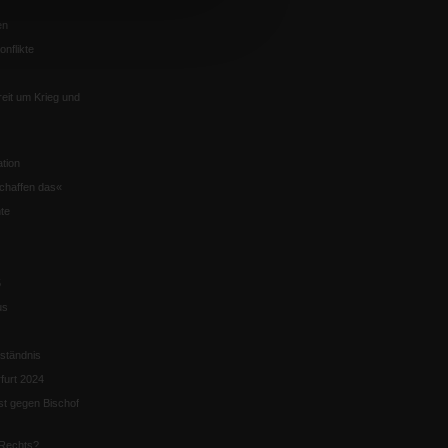
en
nflikte
eit um Krieg und
tion
chaffen das«
te
5
us
ständnis
furt 2024
st gegen Bischof
Rechts?