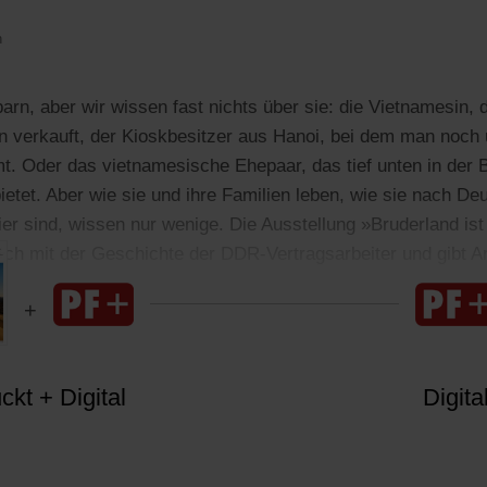
n
rn, aber wir wissen fast nichts über sie: die Vietnamesin, d
n verkauft, der Kioskbesitzer aus Hanoi, bei dem man noch 
 Oder das vietnamesische Ehepaar, das tief unten in der 
etet. Aber wie sie und ihre Familien leben, wie sie nach 
er sind, wissen nur wenige. Die Ausstellung »Bruderland ist 
ich mit der Geschichte der DDR-Vertragsarbeiter und gibt A
kt + Digital
Digita