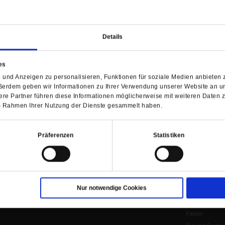
H
WIR ÜBER UNS
SERVICE
THEMA
Redaktion
Abo
Gefährlicher Re
Details
Herausgeberinnen und
Abo kündigen
Gottesfragen
Herausgeber
Shop
Urlaub und Nich
es
Verlag
Newsletter
Künstliche Intell
und Anzeigen zu personalisieren, Funktionen für soziale Medien anbieten z
Anzeigen
Gleichberechtig
ßerdem geben wir Informationen zu Ihrer Verwendung unserer Website an un
re Partner führen diese Informationen möglicherweise mit weiteren Daten 
Kontakt
Personen und Ko
 im Rahmen Ihrer Nutzung der Dienste gesammelt haben.
Pfingsten
Leo XIV
Die Katastrophe
Präferenzen
Statistiken
Pro & Contra
Katholikentag 
Was bleibt, wen
schwindet?
Nur notwendige Cookies
Ostern
Aufgefallen
Fasten