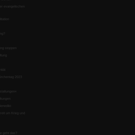
er evangelischen
itation
ung?
ng stoppen
ltung
nität
irchentag 2023
staltungen«
ltungen
enedikt
eit um Krieg und
ie geht das?