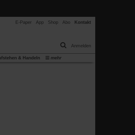
E-Paper
App
Shop
Abo
Kontakt
Anmelden
fstehen & Handeln
mehr
tter
Veranstaltungen
Wir über uns
t
(Öffnet
ichberechtigung
Künstliche Intelligenz
in
Video-Podcast »Veranstaltungen«
einem
neuen
Podcast »Veranstaltungen«
Tab)