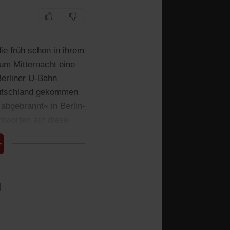
ie früh schon in ihrem
um Mitternacht eine
Berliner U-Bahn
Deutschland gekommen
abgebrannt« in Berlin-
ntworten auf diese
l