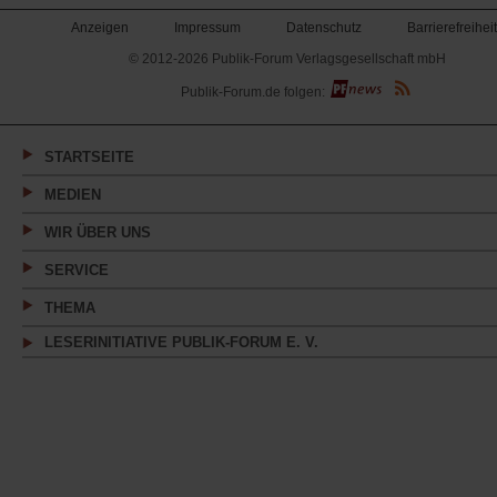
Anzeigen
Impressum
Datenschutz
Barrierefreiheit
© 2012-2026 Publik-Forum Verlagsgesellschaft mbH
(Öffnet
Publik-Forum.de folgen:
in
einem
neuen
Tab)
STARTSEITE
MEDIEN
WIR ÜBER UNS
SERVICE
THEMA
LESERINITIATIVE PUBLIK-FORUM E. V.