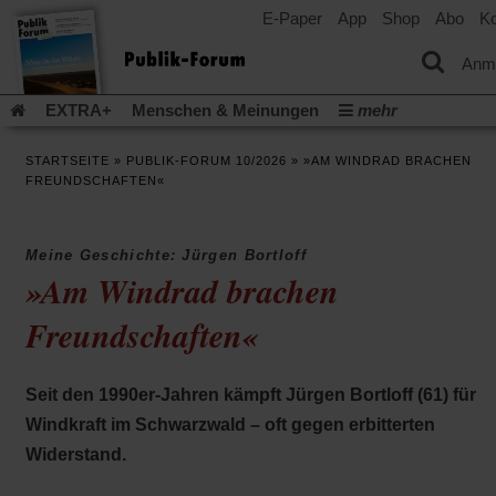
E-Paper
App
Shop
Abo
Ko
einem
neuen
Tab)
Anm
EXTRA+
Menschen & Meinungen
mehr
Religion & Kirchen
Politik & Gesellschaft
Leben & Kultur
STARTSEITE
»
PUBLIK-FORUM 10/2026
»
»AM WINDRAD BRACHEN
Aufstehen & Handeln
Rezensionen
Publik-Forum Archiv
FREUNDSCHAFTEN«
EXTRA
Edition
Dossier
Weisheitsletter
Spiritletter
Newsletter
Veranstaltungen
Wir über uns
Meine Geschichte: Jürgen Bortloff
Leserinitiative Publik-Forum e.V.
Die Erderwärmung stopp
»Am Windrad brachen
(Öffnet
(Öffnet
Urlaub und Nichtstun
Gefährlicher Reichtum
Krieg in Naho
in
in
Freundschaften«
(Öffnet
Gleichberechtigung
Künstliche Intelligenz
Was gibt Hoffn
einem
einem
in
neuen
neuen
(Öffnet
(Öf
Krieg und Frieden
Gott neu denken
Krieg in der Ukraine
einem
Tab)
Tab)
in
in
neuen
Flucht und Migration
Video-Podcast »Veranstaltungen«
Seit den 1990er-Jahren kämpft Jürgen Bortloff (61) für
einem
ei
Tab)
neuen
ne
Podcast »Veranstaltungen«
Schriftgröße ändern:
Windkraft im Schwarzwald – oft gegen erbitterten
Tab)
Ta
Widerstand.