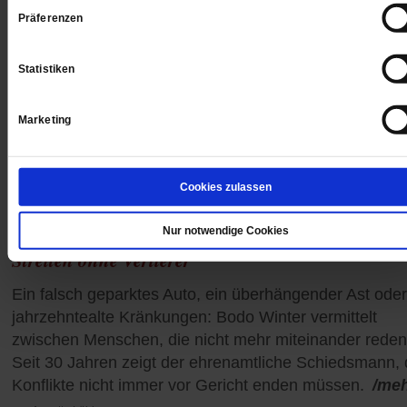
Präferenzen
Statistiken
Marketing
Cookies zulassen
Nur notwendige Cookies
Schiedswesen
Streiten ohne Verlierer
Ein falsch geparktes Auto, ein überhängender Ast oder
jahrzehntealte Kränkungen: Bodo Winter vermittelt
zwischen Menschen, die nicht mehr miteinander reden
Seit 30 Jahren zeigt der ehrenamtliche Schiedsmann,
Konflikte nicht immer vor Gericht enden müssen.
/me