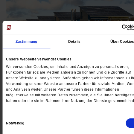
Zustimmung
Details
Über Cookie
Pro und Contra
Unsere Webseite verwendet Cookies
Solarstrom vom Dach nicht mehr fördern?
Wir verwenden Cookies, um Inhalte und Anzeigen zu personalisieren,
Funktionen für soziale Medien anbieten zu können und die Zugriffe auf
Die Bundesregierung plant, dass es für kleine
unsere Website zu analysieren. Außerdem geben wir Informationen zu Ih
Photovoltaik-Anlagen ab 2027 keine Einspeisevergütu
Verwendung unserer Website an unsere Partner für soziale Medien, We
mehr gibt. Ein richtiger Schritt? Machen Sie mit bei
und Analysen weiter. Unsere Partner führen diese Informationen
möglicherweise mit weiteren Daten zusammen, die Sie ihnen bereitgeste
unserem Pro und Contra.
/mehr
haben oder die sie im Rahmen Ihrer Nutzung der Dienste gesammelt ha
3 Kommentare
Einwilligungsauswahl
Notwendig