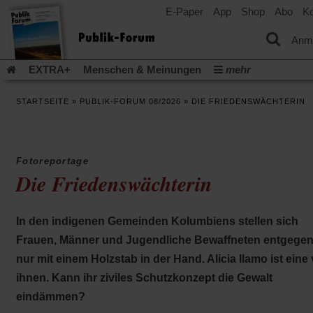
E-Paper
App
Shop
Abo
Ko
einem
neuen
Tab)
Anm
EXTRA+
Menschen & Meinungen
mehr
Religion & Kirchen
Politik & Gesellschaft
Leben & Kultur
STARTSEITE
»
PUBLIK-FORUM 08/2026
»
DIE FRIEDENSWÄCHTERIN
Aufstehen & Handeln
Rezensionen
Publik-Forum Archiv
EXTRA
Edition
Dossier
Weisheitsletter
Spiritletter
Newsletter
Veranstaltungen
Wir über uns
Fotoreportage
Leserinitiative Publik-Forum e.V.
Die Erderwärmung stopp
Die Friedenswächterin
(Öffnet
(Öffnet
Urlaub und Nichtstun
Gefährlicher Reichtum
Krieg in Naho
in
in
(Öffnet
Gleichberechtigung
Künstliche Intelligenz
Was gibt Hoffn
einem
einem
in
In den indigenen Gemeinden Kolumbiens stellen sich
neuen
neuen
(Öffnet
(Öf
Krieg und Frieden
Gott neu denken
Krieg in der Ukraine
einem
Tab)
Tab)
in
in
Frauen, Männer und Jugendliche Bewaffneten entgegen
neuen
Flucht und Migration
Video-Podcast »Veranstaltungen«
einem
ei
Tab)
nur mit einem Holzstab in der Hand. Alicia Ilamo ist eine
neuen
ne
Podcast »Veranstaltungen«
Schriftgröße ändern:
Tab)
Ta
ihnen. Kann ihr ziviles Schutzkonzept die Gewalt
eindämmen?