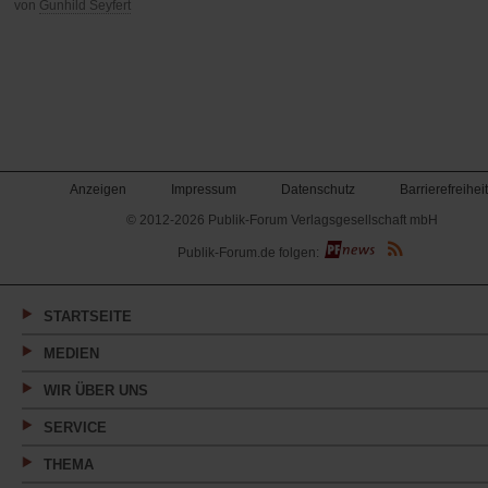
von
Gunhild Seyfert
Anzeigen
Impressum
Datenschutz
Barrierefreiheit
© 2012-2026 Publik-Forum Verlagsgesellschaft mbH
(Öffnet
Publik-Forum.de folgen:
in
einem
neuen
Tab)
STARTSEITE
MEDIEN
WIR ÜBER UNS
SERVICE
THEMA