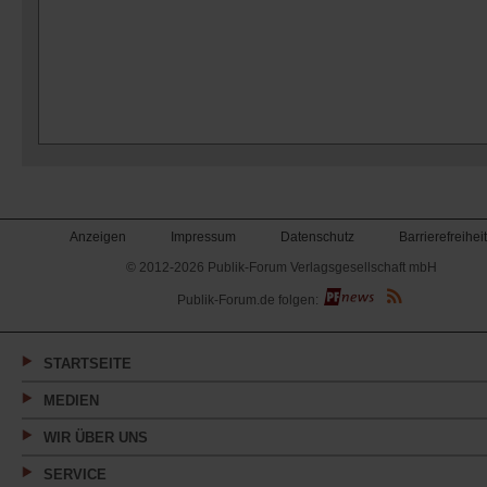
Anzeigen
Impressum
Datenschutz
Barrierefreiheit
© 2012-2026 Publik-Forum Verlagsgesellschaft mbH
(Öffnet
Publik-Forum.de folgen:
in
einem
neuen
Tab)
STARTSEITE
MEDIEN
WIR ÜBER UNS
SERVICE