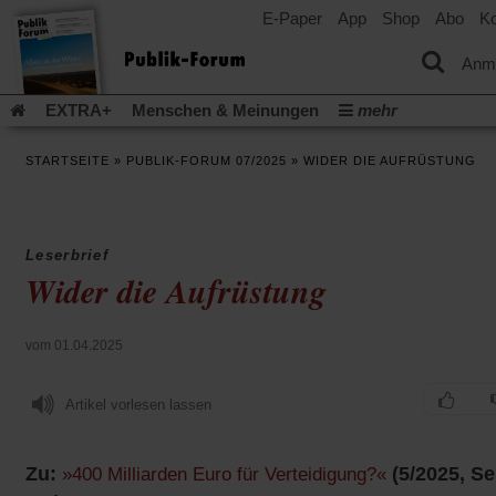
E-Paper
App
Shop
Abo
Ko
einem
neuen
Tab)
Anm
EXTRA+
Menschen & Meinungen
mehr
Religion & Kirchen
Politik & Gesellschaft
Leben & Kultur
STARTSEITE
»
PUBLIK-FORUM 07/2025
»
WIDER DIE AUFRÜSTUNG
Aufstehen & Handeln
Rezensionen
Publik-Forum Archiv
EXTRA
Edition
Dossier
Weisheitsletter
Spiritletter
Newsletter
Veranstaltungen
Wir über uns
Leserbrief
Leserinitiative Publik-Forum e.V.
Die Erderwärmung stopp
Wider die Aufrüstung
(Öffnet
(Öffnet
Urlaub und Nichtstun
Gefährlicher Reichtum
Krieg in Naho
in
in
(Öffnet
Gleichberechtigung
Künstliche Intelligenz
Was gibt Hoffn
einem
einem
in
vom 01.04.2025
neuen
neuen
(Öffnet
(Öf
Krieg und Frieden
Gott neu denken
Krieg in der Ukraine
einem
Tab)
Tab)
in
in
neuen
Flucht und Migration
Video-Podcast »Veranstaltungen«
einem
ei
Artikel vorlesen lassen
Tab)
neuen
ne
Podcast »Veranstaltungen«
Schriftgröße ändern:
Tab)
Ta
Zu:
(5/2025, Se
»400 Milliarden Euro für Verteidigung?«