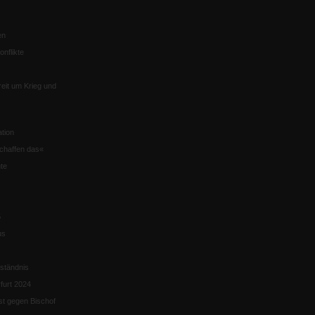
en
nflikte
eit um Krieg und
tion
chaffen das«
te
5
us
ständnis
furt 2024
st gegen Bischof