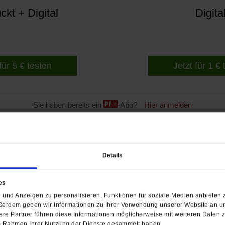
kt + Digital
Digita
für 5 € testen
Jetzt für 1 €
Sie haben bereits ein
-Abo?
Hier anmelden
Details
chung: 30.01.2015
es
und Anzeigen zu personalisieren, Funktionen für soziale Medien anbieten z
ßerdem geben wir Informationen zu Ihrer Verwendung unserer Website an un
re Partner führen diese Informationen möglicherweise mit weiteren Daten 
 im Rahmen Ihrer Nutzung der Dienste gesammelt haben.