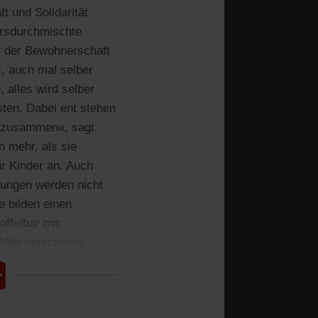
 und Solidarität
ersdurchmischte
er der Bewohnerschaft
, auch mal selber
 alles wird selber
sten. Dabei ent stehen
en zusammen«, sagt
en mehr, als sie
ür Kinder an. Auch
nungen werden nicht
e bilden einen
ffelbar mit
 Näh maschinen,