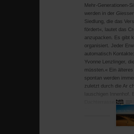
Mehr-Generationen-S
werden in der
Giesser
Siedlung, die das Ver
fördert«, lautet das 
anzupacken. Es gibt k
organisiert. Jeder Er
automatisch Kontakte:
Yvonne Lenzlinger, di
müssten.« Ein älteres 
spontan werden immer
zuletzt durch die Ar c
lauschigen Innenhof. 
Dachterrasse oder di
Töggelikasten und Ka