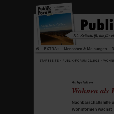
in
einem
neuen
Tab)
Die Zeitschrift, die für ei
kritisch • christlich • u
EXTRA+
Menschen & Meinungen
R
Rezensionen
Publik-Forum Archiv
EX
STARTSEITE
»
PUBLIK-FORUM 02/2015
»
WOHNE
Leserinitiative Publik-Forum e.V.
Die Er
Gleichberechtigung
Künstliche Intelligenz
Flucht und Migration
Video-Podcast »Ver
Aufgefallen
Wohnen als K
Nachbarschaftshilfe 
Wohnformen wächst