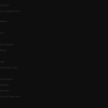
Rechts?
er evangelischen
itation
ung?
ng stoppen
ltung
nität
irchentag 2023
staltungen«
ltungen
enedikt
eit um Krieg und