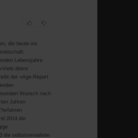
n, die heute ins
reitschaft,
ibenden Lebensjahre
»Viele ältere
eibt der »Age-Report
tenden
achsenden Wunsch nach
zten Jahren
?erfahren
nd 2014 die
gige
 die selbstverwaltete