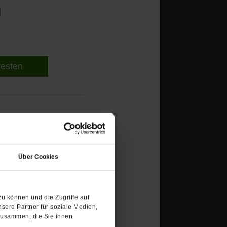
l
 testen
(Öffnet
in
Über Cookies
einem
neuen
Tab)
u können und die Zugriffe auf
sere Partner für soziale Medien,
zusammen, die Sie ihnen