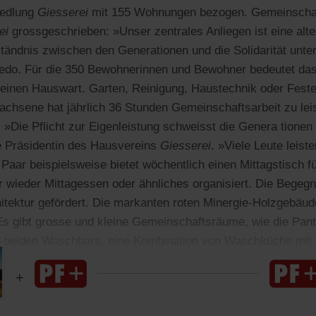
iedlung
Giesserei
mit 155 Wohnungen bezogen. Gemeinschaft
ei
grossgeschrieben: »Unser zentrales Anliegen ist eine alt
ständnis zwischen den Generationen und die Solidarität unt
Credo. Für die 350 Bewohnerinnen und Bewohner bedeutet das
einen Hauswart. Garten, Reinigung, Haustechnik oder Feste,
wachsene hat jährlich 36 Stunden Gemeinschaftsarbeit zu lei
 »Die Pflicht zur Eigenleistung schweisst die Genera tion
e Präsidentin des Hausvereins
Giesserei
. »Viele Leute leist
Paar beispielsweise bietet wöchentlich einen Mittagstisch f
 wieder Mittagessen oder ähnliches organisiert. Die Begeg
hitektur gefördert. Die markanten roten Minergie-Holzgebäud
Es gibt grosse und kleine Gemeinschaftsräume, wie die Panto
e beiden Waschbars, eine Kombination von Waschküche mit
ffeemaschine.