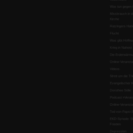
Was tun gegen 
Missbrauch in d
Kirche
Ratzingers Habil
Flucht
Was gibt Hoffn
Krieg in Nahost
Die Erderwärmu
Online-Veransta
Videos
Streit um die Tri
Evangelischer K
Dorothee Sölle
Podcast »Veran
Online-Veransta
Tod von Papst B
EKD-Synode: Str
Frieden
Depression