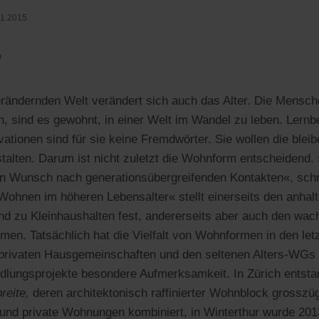
01.2015
n
verändernden Welt verändert sich auch das Alter. Die Mensche
n, sind es gewohnt, in einer Welt im Wandel zu leben. Lernbe
ovationen sind für sie keine Fremdwörter. Sie wollen die ble
stalten. Darum ist nicht zuletzt die Wohnform entscheidend. 
 Wunsch nach generationsübergreifenden Kontakten«, schr
»Wohnen im höheren Lebensalter« stellt einerseits den anhal
end zu Kleinhaushalten fest, andererseits aber auch den w
rmen. Tatsächlich hat die Vielfalt von Wohnformen in den let
ivaten Hausgemeinschaften und den seltenen Alters-WGs 
iedlungsprojekte besondere Aufmerksamkeit. In Zürich entsta
reite,
deren architektonisch raffinierter Wohnblock grosszü
nd private Wohnungen kombiniert, in Winterthur wurde 2013