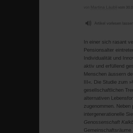
Martina Läubli
von
vom 30.
Artikel vorlesen lasse
In einer sich rasant 
Pensionsalter eintrete
Individualität und Inn
aktiv und erfüllend ge
Menschen äussern den
III«. Die Studie zum 
gesellschaftlichen Tr
alternativen Lebensfo
zugenommen. Neben pr
intergenerationelle S
Genossenschaft Kalkb
Gemeinschaftsräume u