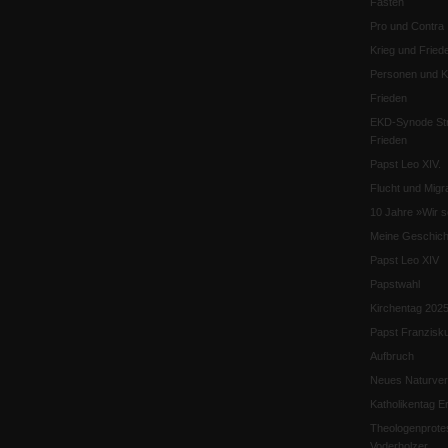
Fasten
Pro und Contra
Krieg und Fried
Personen und Ko
Frieden
EKD-Synode Str
Frieden
Papst Leo XIV.
Flucht und Migra
10 Jahre »Wir s
Meine Geschich
Papst Leo XIV
Papstwahl
Kirchentag 202
Papst Franzisk
Aufbruch
Neues Naturver
Katholikentag Er
Theologenprote
Voderholzer