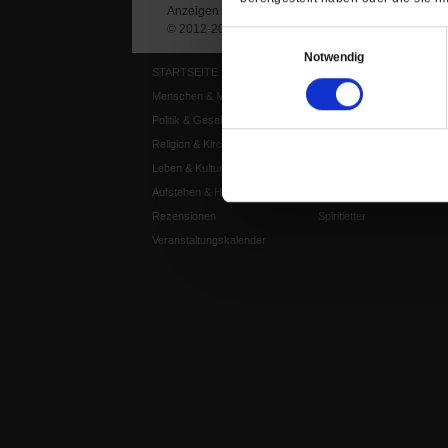
Anzeigen
Impressum
Datenschutz
© 2012-2026 Publik-Forum Verlagsgesellschaft mb
Einwilligungsauswahl
Notwendig
STARTSEITE
MEDIEN
Menschen & Meinungen
Publik-Forum Archiv
Politik & Gesellschaft
Publik-Forum EXTRA
Religion & Kirchen
Publik-Forum Edition
Leben & Kultur
Publik-Forum Dossier
Aufstehen & Handeln
Weisheitsletter
Rezensionen
Spiritletter
Veranstaltungskalender