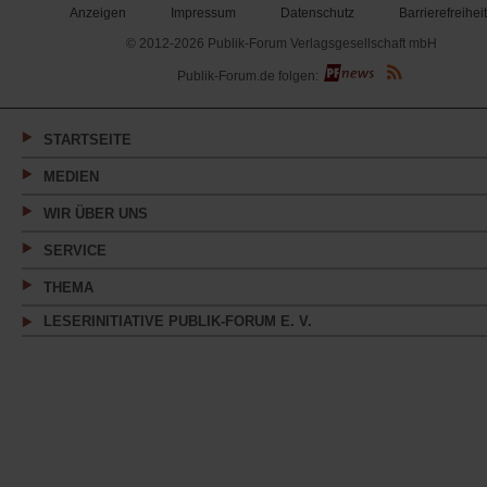
Anzeigen
Impressum
Datenschutz
Barrierefreiheit
© 2012-2026 Publik-Forum Verlagsgesellschaft mbH
(Öffnet
Publik-Forum.de folgen:
in
einem
neuen
Tab)
STARTSEITE
MEDIEN
WIR ÜBER UNS
SERVICE
THEMA
LESERINITIATIVE PUBLIK-FORUM E. V.