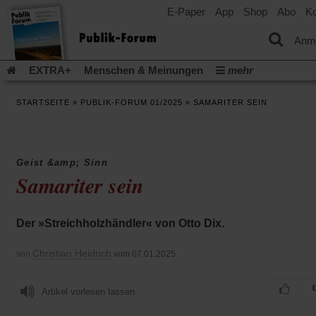
E-Paper
App
Shop
Abo
Ko
einem
neuen
Tab)
Anm
EXTRA+
Menschen & Meinungen
mehr
Religion & Kirchen
Politik & Gesellschaft
Leben & Kultur
STARTSEITE
»
PUBLIK-FORUM 01/2025
»
SAMARITER SEIN
Aufstehen & Handeln
Rezensionen
Publik-Forum Archiv
EXTRA
Edition
Dossier
Weisheitsletter
Spiritletter
Newsletter
Veranstaltungen
Wir über uns
Geist &amp; Sinn
Leserinitiative Publik-Forum e.V.
Die Erderwärmung stopp
Samariter sein
(Öffnet
(Öffnet
Urlaub und Nichtstun
Gefährlicher Reichtum
Krieg in Naho
in
in
(Öffnet
Gleichberechtigung
Künstliche Intelligenz
Was gibt Hoffn
einem
einem
in
Der »Streichholzhändler« von Otto Dix.
neuen
neuen
(Öffnet
(Öf
Krieg und Frieden
Gott neu denken
Krieg in der Ukraine
einem
Tab)
Tab)
in
in
neuen
Flucht und Migration
Video-Podcast »Veranstaltungen«
einem
ei
Christian Heidrich
von
vom 07.01.2025
Tab)
neuen
ne
Podcast »Veranstaltungen«
Schriftgröße ändern:
Tab)
Ta
Artikel vorlesen lassen