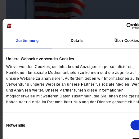
250 Jahre USA
Zustimmung
Details
Über Cookie
Mein Amerika
250 Jahre nach Gründung der Vereinigten Staaten vo
Unsere Webseite verwendet Cookies
Amerika bedrohen autokratische Kräfte die Demokratie
Wir verwenden Cookies, um Inhalte und Anzeigen zu personalisieren,
Funktionen für soziale Medien anbieten zu können und die Zugriffe auf
Unser Autor Arnd Henze kennt das Land seit
unsere Website zu analysieren. Außerdem geben wir Informationen zu Ih
Studienzeiten. In seinem persönlichen Essay erinnert 
Verwendung unserer Website an unsere Partner für soziale Medien, We
die Kraft der Zivilgesellschaft.
/mehr
und Analysen weiter. Unsere Partner führen diese Informationen
möglicherweise mit weiteren Daten zusammen, die Sie ihnen bereitgeste
von
Arnd Henze
haben oder die sie im Rahmen Ihrer Nutzung der Dienste gesammelt ha
Einwilligungsauswahl
Notwendig