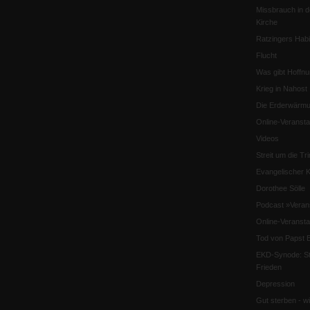
Missbrauch in d
Kirche
Ratzingers Habil
Flucht
Was gibt Hoffn
Krieg in Nahost
Die Erderwärmu
Online-Veransta
Videos
Streit um die Tri
Evangelischer K
Dorothee Sölle
Podcast »Veran
Online-Veransta
Tod von Papst B
EKD-Synode: Str
Frieden
Depression
Gut sterben - w