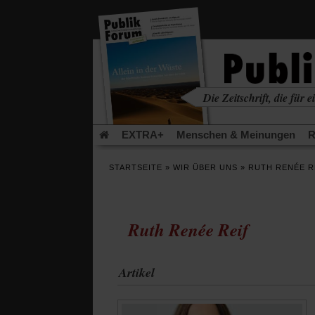
in
einem
neuen
Tab)
Die Zeitschrift, die für ei
kritisch • christlich • u
EXTRA+
Menschen & Meinungen
R
Rezensionen
Publik-Forum Archiv
EX
STARTSEITE
»
WIR ÜBER UNS
»
RUTH RENÉE R
Leserinitiative Publik-Forum e.V.
Die Er
Gleichberechtigung
Künstliche Intelligenz
Flucht und Migration
Video-Podcast »Ver
Ruth Renée Reif
Artikel