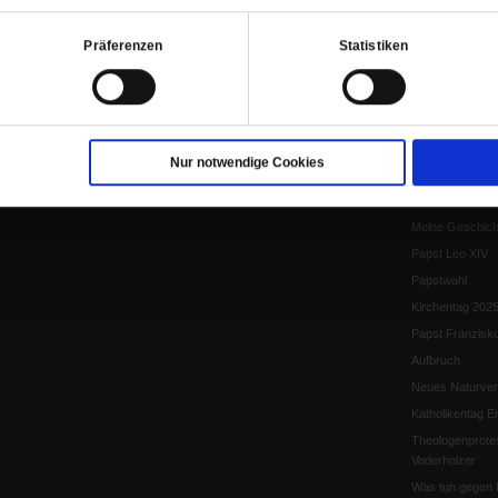
Krieg und Fried
Präferenzen
Statistiken
Personen und Ko
Frieden
EKD-Synode Str
Frieden
Papst Leo XIV.
Nur notwendige Cookies
Flucht und Migra
10 Jahre »Wir s
Meine Geschich
Papst Leo XIV
Papstwahl
Kirchentag 202
Papst Franzisk
Aufbruch
Neues Naturver
Katholikentag Er
Theologenprote
Voderholzer
Was tun gegen 