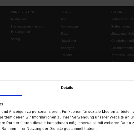
WIR ÜBER UNS
SERVICE
THEMA
Redaktion
Abo
Gefährlicher Re
Herausgeberinnen und
Abo kündigen
Gottesfragen
Herausgeber
Shop
Urlaub und Nich
Verlag
Newsletter
Künstliche Intell
Anzeigen
Gleichberechtig
Kontakt
Personen und Ko
Pfingsten
Leo XIV
Die Katastrophe
Pro & Contra
Details
Katholikentag 
Was bleibt, wen
schwindet?
es
Ostern
und Anzeigen zu personalisieren, Funktionen für soziale Medien anbieten z
ßerdem geben wir Informationen zu Ihrer Verwendung unserer Website an un
Aufgefallen
re Partner führen diese Informationen möglicherweise mit weiteren Daten 
Fasten
 im Rahmen Ihrer Nutzung der Dienste gesammelt haben.
Pro und Contra