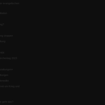
er evangelischen
itation
ung?
ng stoppen
ltung
nität
irchentag 2023
staltungen«
ltungen
enedikt
eit um Krieg und
ie geht das?