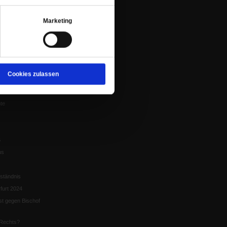
en
Marketing
nflikte
eit um Krieg und
Cookies zulassen
tion
chaffen das«
te
5
us
ständnis
furt 2024
st gegen Bischof
Rechts?