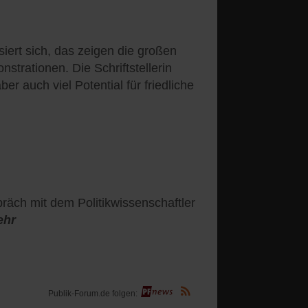
iert sich, das zeigen die großen
rationen. Die Schriftstellerin
er auch viel Potential für friedliche
räch mit dem Politikwissenschaftler
ehr
(Öffnet
Publik-Forum.de folgen:
in
einem