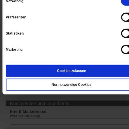
Notwendig
Jetzt für 1 € testen
Präferenzen
Statistiken
Sie haben bereits ein
-Abo?
Hier anmelden
Marketing
Cookies zulassen
Datum der Erstveröffentlichung: 25.06.2021
Nur notwendige Cookies
Kommentare und Leserbriefe
Ihre E-Mailadresse:
(wird nicht angezeigt)