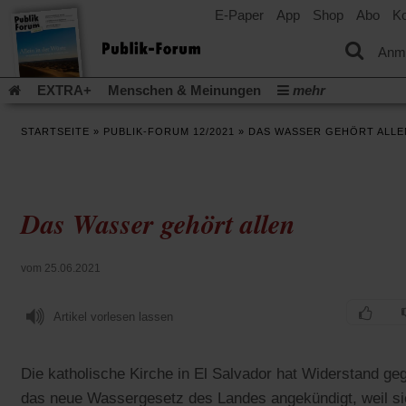
E-Paper
App
Shop
Abo
Ko
einem
neuen
Tab)
Anm
EXTRA+
Menschen & Meinungen
mehr
Religion & Kirchen
Politik & Gesellschaft
Leben & Kultur
STARTSEITE
»
PUBLIK-FORUM 12/2021
»
DAS WASSER GEHÖRT ALLE
Aufstehen & Handeln
Rezensionen
Publik-Forum Archiv
EXTRA
Edition
Dossier
Weisheitsletter
Spiritletter
Newsletter
Veranstaltungen
Wir über uns
Das Wasser gehört allen
Leserinitiative Publik-Forum e.V.
Die Erderwärmung stopp
(Öffnet
(Öffnet
Urlaub und Nichtstun
Gefährlicher Reichtum
Krieg in Naho
in
in
(Öffnet
Gleichberechtigung
Künstliche Intelligenz
Was gibt Hoffn
vom 25.06.2021
einem
einem
in
neuen
neuen
(Öffnet
(Öf
Krieg und Frieden
Gott neu denken
Krieg in der Ukraine
einem
Tab)
Tab)
in
in
neuen
Artikel vorlesen lassen
Flucht und Migration
Video-Podcast »Veranstaltungen«
einem
ei
Tab)
neuen
ne
Podcast »Veranstaltungen«
Schriftgröße ändern:
Tab)
Ta
Die katholische Kirche in El Salvador hat Widerstand ge
das neue Wassergesetz des Landes angekündigt, weil si