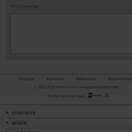
Ihr Kommentar
Anzeigen
Impressum
Datenschutz
Barrierefreiheit
© 2012-2026 Publik-Forum Verlagsgesellschaft mbH
(Öffnet
Publik-Forum.de folgen:
in
einem
neuen
Tab)
STARTSEITE
MEDIEN