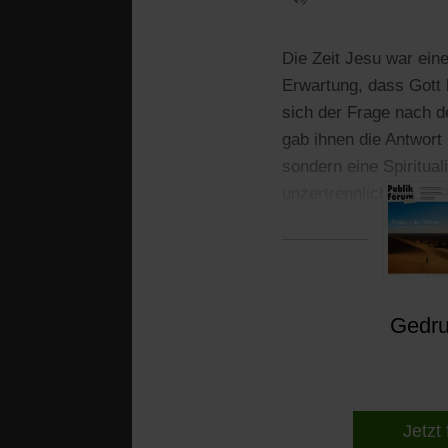
Die Zeit Jesu war ein
Erwartung, dass Gott b
sich der Frage nach d
gab ihnen die Antwort 
sondern eine Spiritual
unzertrennlich zueinan
Erfahrungen und Einfl
Gedruc
Jetzt 