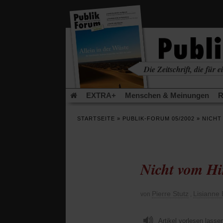
in
einem
neuen
Tab)
Die Zeitschrift, die für ei
kritisch • christlich • u
EXTRA+
Menschen & Meinungen
R
Rezensionen
Publik-Forum Archiv
EX
STARTSEITE
»
PUBLIK-FORUM 05/2002
»
NICHT
Leserinitiative Publik-Forum e.V.
Die Er
Gleichberechtigung
Künstliche Intelligenz
Flucht und Migration
Video-Podcast »Ver
Nicht vom Hi
Pierre Stutz
Lisianne 
von
,
Artikel vorlesen lasse