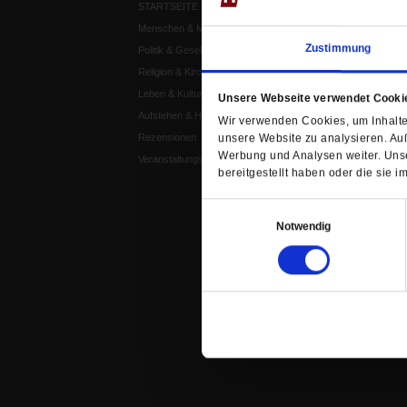
STARTSEITE
MEDIEN
Menschen & Meinungen
Publik-Forum Archiv
Zustimmung
Politik & Gesellschaft
Publik-Forum EXTRA
Religion & Kirchen
Publik-Forum Edition
Leben & Kultur
Publik-Forum Dossier
Unsere Webseite verwendet Cooki
Aufstehen & Handeln
Weisheitsletter
Wir verwenden Cookies, um Inhalte 
unsere Website zu analysieren. Au
Rezensionen
Spiritletter
Werbung und Analysen weiter. Unse
Veranstaltungskalender
bereitgestellt haben oder die sie
Einwilligungsauswahl
Notwendig