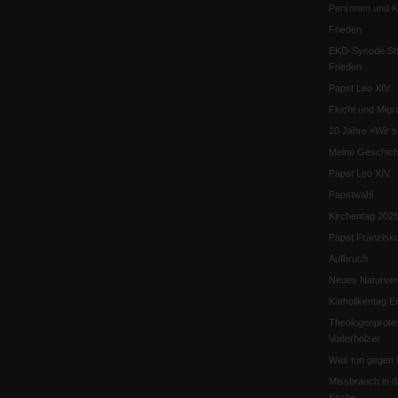
Personen und Ko
Frieden
EKD-Synode Str
Frieden
Papst Leo XIV.
Flucht und Migra
10 Jahre »Wir s
Meine Geschich
Papst Leo XIV
Papstwahl
Kirchentag 202
Papst Franzisk
Aufbruch
Neues Naturver
Katholikentag Er
Theologenprote
Voderholzer
Was tun gegen 
Missbrauch in d
Kirche