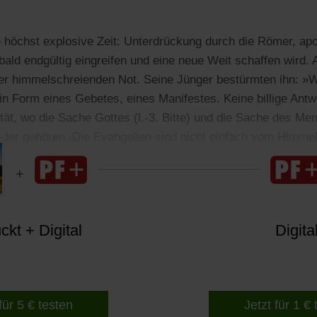
e höchst explosive Zeit: Unterdrückung durch die Römer, ap
ald endgültig eingreifen und eine neue Weit schaffen wird. 
er himmelschreienden Not. Seine Jünger bestürmten ihn: »W
in Form eines Gebetes, eines Manifestes. Keine billige Antw
ität, wo die Sache Gottes (l.-3. Bitte) und die Sache des Men
der gehören. Die Evangelien sind nicht einfach vom Himmel g
üsse führen zu verschiedenen Jesusüberlieferungen.
kt + Digital
Digita
für 5 € testen
Jetzt für 1 €