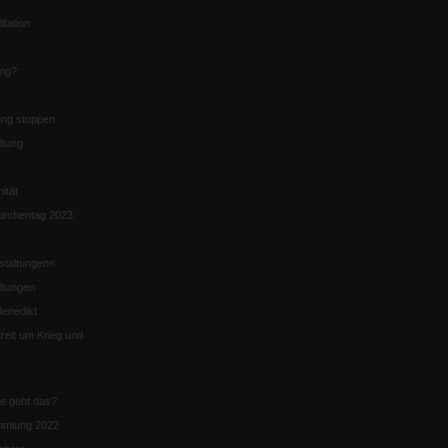
itation
ung?
ng stoppen
ltung
nität
irchentag 2023
staltungen«
ltungen
enedikt
eit um Krieg und
ie geht das?
mmlung 2022