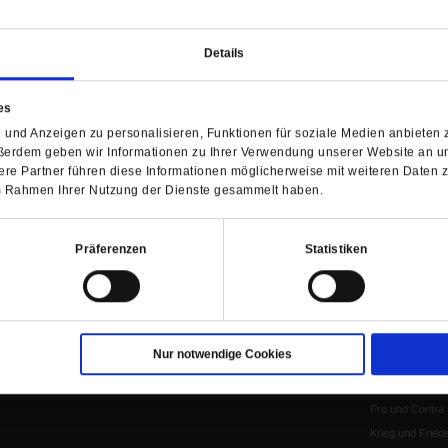
WIR ÜBER UNS
SERVICE
THEMA
Redaktion
Abo
Gefährlicher Re
Details
Herausgeberinnen und
Abo kündigen
Gottesfragen
Herausgeber
Shop
Urlaub und Nich
Verlag
Newsletter
Künstliche Intell
es
Anzeigen
Gleichberechtig
und Anzeigen zu personalisieren, Funktionen für soziale Medien anbieten z
ßerdem geben wir Informationen zu Ihrer Verwendung unserer Website an un
Kontakt
Personen und Ko
re Partner führen diese Informationen möglicherweise mit weiteren Daten 
Pfingsten
 im Rahmen Ihrer Nutzung der Dienste gesammelt haben.
Leo XIV
Die Katastrophe
Pro & Contra
Präferenzen
Statistiken
Katholikentag 
Was bleibt, wen
schwindet?
Ostern
Nur notwendige Cookies
Aufgefallen
Fasten
Pro und Contra
Krieg und Fried