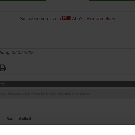
Sie haben bereits ein
-Abo?
Hier anmelden
chung: 08.03.2002
efe
el ist abgelaufen, daher können Sie ihn leider nicht mehr kommentieren.
Barrierefreiheit
H