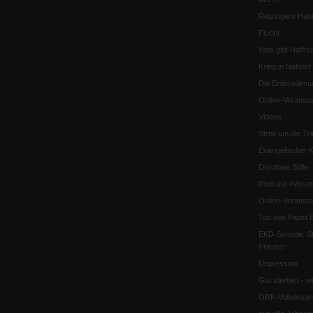
Ratzingers Habil
Flucht
Was gibt Hoffn
Krieg in Nahost
Die Erderwärmu
Online-Veransta
Videos
Streit um die Tri
Evangelischer K
Dorothee Sölle
Podcast »Veran
Online-Veransta
Tod von Papst B
EKD-Synode: Str
Frieden
Depression
Gut sterben - w
ÖRK-Vollversa