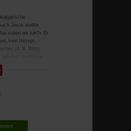
okalyptische
Auch Jesus stellte
as sollen wir tun?« Er
ort, kein Rezept,
schen (4.-6. Bitte)
efallen. Vielfältige
l
 testen