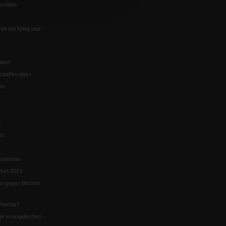
nflikte
eit um Krieg und
tion
chaffen das«
te
5
us
ständnis
furt 2024
st gegen Bischof
Rechts?
er evangelischen