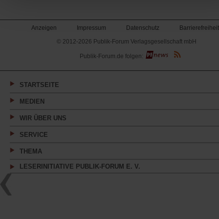
Anzeigen
Impressum
Datenschutz
Barrierefreiheit
© 2012-2026 Publik-Forum Verlagsgesellschaft mbH
(Öffnet
Publik-Forum.de folgen:
in
einem
neuen
Tab)
STARTSEITE
MEDIEN
WIR ÜBER UNS
SERVICE
THEMA
LESERINITIATIVE PUBLIK-FORUM E. V.