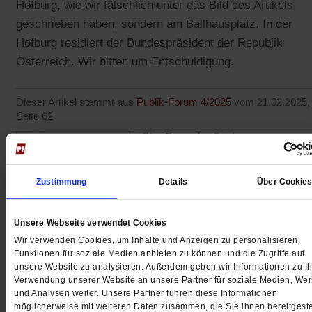
Hofburg, wie wir fälschlich unter das Bild des Artikels
geschrieben haben, sondern am Ballhausplatz. In der
Hofburg residiert der Bundespräsident der Republik
Österreich. Wir bitten um Entschuldigung.
Dieser Artikel stammt aus
Publik-Forum 4/2025
vom 21.02.2025,
Seite 62
Eine Frage des Gewissens
Die Christen und die Politik
Ausgabe bestellen
Zustimmung
Details
Über Cookie
Jetzt testen
Unsere Webseite verwendet Cookies
Wir verwenden Cookies, um Inhalte und Anzeigen zu personalisieren,
Funktionen für soziale Medien anbieten zu können und die Zugriffe auf
unsere Website zu analysieren. Außerdem geben wir Informationen zu Ih
Verwendung unserer Website an unsere Partner für soziale Medien, We
und Analysen weiter. Unsere Partner führen diese Informationen
<
vorheriger Artikel
nächster Artik
möglicherweise mit weiteren Daten zusammen, die Sie ihnen bereitgeste