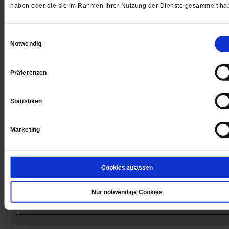
haben oder die sie im Rahmen Ihrer Nutzung der Dienste gesammelt ha
Datum der Erstveröffentlichung: 18.02.2025
Einwilligungsauswahl
Notwendig
Präferenzen
Kommentare und Leserbriefe
Ihre E-Mailadresse:
(wird nicht angezeigt)
Statistiken
Marketing
Ihr Kommentar
Cookies zulassen
Nur notwendige Cookies