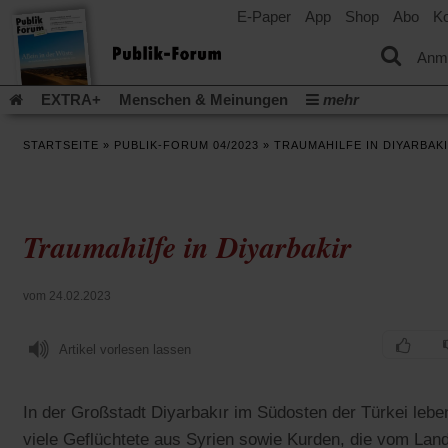
E-Paper
App
Shop
Abo
Ko
einem
neuen
Tab)
Anm
EXTRA+
Menschen & Meinungen
mehr
Religion & Kirchen
Politik & Gesellschaft
Leben & Kultur
STARTSEITE
»
PUBLIK-FORUM 04/2023
»
TRAUMAHILFE IN DIYARBAK
Aufstehen & Handeln
Rezensionen
Publik-Forum Archiv
EXTRA
Edition
Dossier
Weisheitsletter
Spiritletter
Newsletter
Veranstaltungen
Wir über uns
Traumahilfe in Diyarbakir
Leserinitiative Publik-Forum e.V.
Die Erderwärmung stopp
(Öffnet
(Öffnet
Urlaub und Nichtstun
Gefährlicher Reichtum
Krieg in Naho
in
in
(Öffnet
Gleichberechtigung
Künstliche Intelligenz
Was gibt Hoffn
vom 24.02.2023
einem
einem
in
neuen
neuen
(Öffnet
(Öf
Krieg und Frieden
Gott neu denken
Krieg in der Ukraine
einem
Tab)
Tab)
in
in
neuen
Artikel vorlesen lassen
Flucht und Migration
Video-Podcast »Veranstaltungen«
einem
ei
Tab)
neuen
ne
Podcast »Veranstaltungen«
Schriftgröße ändern:
Tab)
Ta
In der Großstadt Diyarbakır im Südosten der Türkei lebe
viele Geflüchtete aus Syrien sowie Kurden, die vom Land