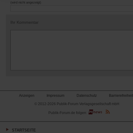
(wird nicht angezeigt)
Ihr Kommentar
Anzeigen
Impressum
Datenschutz
Barrierefreiheit
© 2012-2026 Publik-Forum Verlagsgesellschaft mbH
(Öffnet
Publik-Forum.de folgen:
in
einem
neuen
Tab)
STARTSEITE