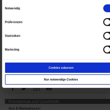
Einwilligungsauswahl
Notwendig
Präferenzen
Jetzt für 1 € testen
Statistiken
Sie haben bereits ein
-Abo?
Hier anmelden
Marketing
Cookies zulassen
Datum der Erstveröffentlichung: 24.02.2023
Nur notwendige Cookies
Kommentare und Leserbriefe
Ihre E-Mailadresse: