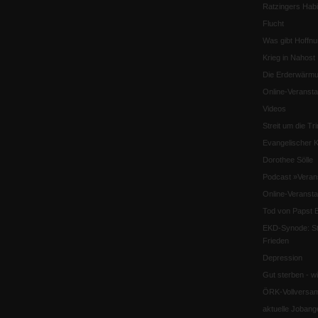
Ratzingers Habil
Flucht
Was gibt Hoffn
Krieg in Nahost
Die Erderwärmu
Online-Veransta
Videos
Streit um die Tri
Evangelischer K
Dorothee Sölle
Podcast »Veran
Online-Veransta
Tod von Papst B
EKD-Synode: Str
Frieden
Depression
Gut sterben - w
ÖRK-Vollversa
aktuelle Jobang