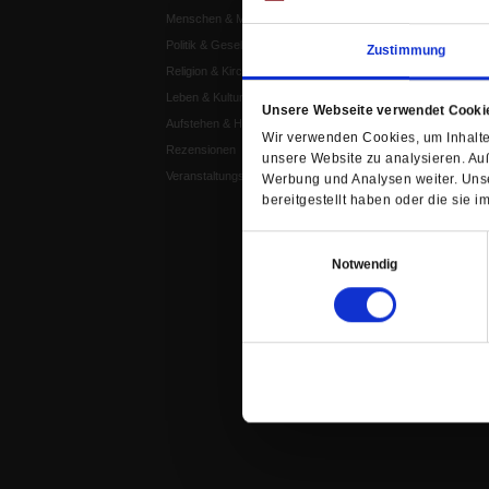
Menschen & Meinungen
Publik-Forum Archiv
Politik & Gesellschaft
Publik-Forum EXTRA
Zustimmung
Religion & Kirchen
Publik-Forum Edition
Leben & Kultur
Publik-Forum Dossier
Unsere Webseite verwendet Cooki
Aufstehen & Handeln
Weisheitsletter
Wir verwenden Cookies, um Inhalte 
Rezensionen
Spiritletter
unsere Website zu analysieren. Au
Veranstaltungskalender
Werbung und Analysen weiter. Unse
bereitgestellt haben oder die sie
Einwilligungsauswahl
Notwendig