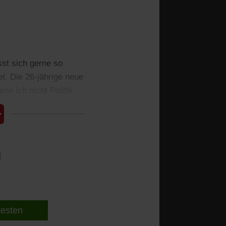
sst sich gerne so
l. Die 26-jährige neue
n ich nicht Politik
t ihren Laptop aus.
l
 testen