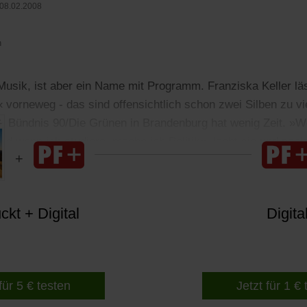
08.02.2008
n
 Musik, ist aber ein Name mit Programm. Franziska Keller lä
 vorneweg - das sind offensichtlich schon zwei Silben zu vie
 Bündnis 90/Die Grünen in Brandenburg hat wenig Zeit. »Wen
nd wenn ich studiere, mache ich Politik«, lacht sie und pack
kt + Digital
Digita
für 5 € testen
Jetzt für 1 €