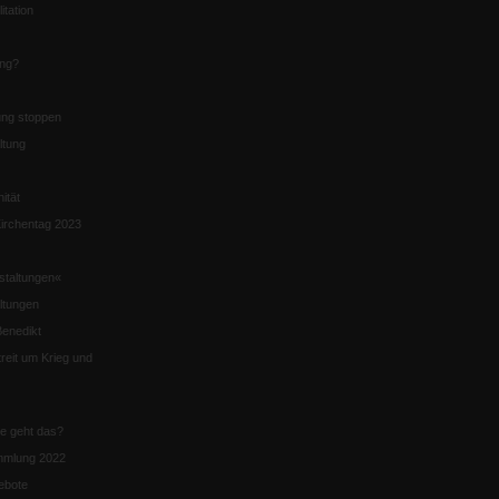
itation
ung?
ng stoppen
ltung
nität
irchentag 2023
staltungen«
ltungen
enedikt
eit um Krieg und
ie geht das?
mmlung 2022
ebote