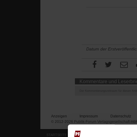
Datum der Erstveröffentli
Kommentare und Leserbri
Der Kommentierungszeitraum für diesen Artik
Anzeigen
Impressum
Datenschutz
© 2012-2026 Publik-Forum Verlagsgesellschaft mb
STARTSEITE
MEDIEN