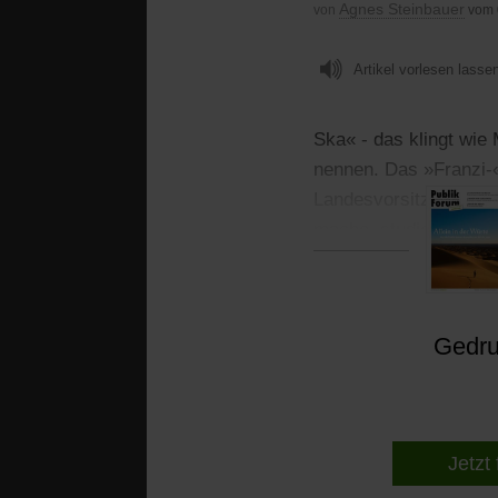
Agnes Steinbauer
von
vom 
Artikel vorlesen lasse
Ska« - das klingt wie
nennen. Das »Franzi-«
Landesvorsitzende von
mache, studiere ich, u
Gedruc
Jetzt 