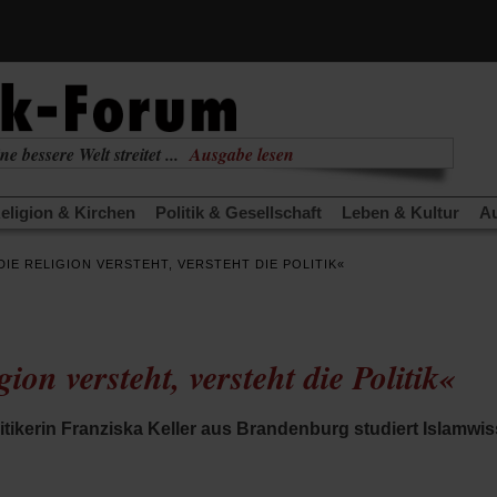
ne bessere Welt streitet ...
Ausgabe lesen
nabhängig
zur aktuellen Ausgabe
eligion & Kirchen
Politik & Gesellschaft
Leben & Kultur
Au
TRA
Edition
Dossier
Weisheitsletter
Spiritletter
Newsle
DIE RELIGION VERSTEHT, VERSTEHT DIE POLITIK«
(Öffnet
(Öffnet
derwärmung stoppen
Urlaub und Nichtstun
Gefährlicher Re
in
in
(Öffnet
(Öffnet
(Öffnet
Was gibt Hoffnung?
Krieg und Frieden
Gott neu denken
einem
einem
in
in
in
neuen
neuen
anstaltungen«
Podcast »Veranstaltungen«
Schriftgröße änd
einem
einem
einem
Tab)
Tab)
ion versteht, versteht die Politik«
neuen
neuen
neuen
Tab)
Tab)
Tab)
tikerin Franziska Keller aus Brandenburg studiert Islamw