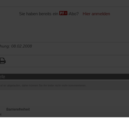
Sie haben bereits ein
-Abo?
Hier anmelden
chung: 08.02.2008
efe
el ist abgelaufen, daher können Sie ihn leider nicht mehr kommentieren.
Barrierefreiheit
H
WIR ÜBER UNS
SERVICE
THEMA