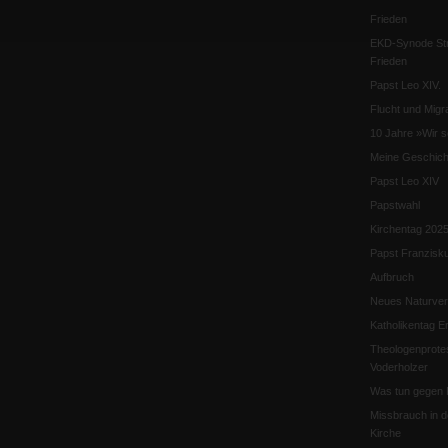
Frieden
EKD-Synode Str
Frieden
Papst Leo XIV.
Flucht und Migra
10 Jahre »Wir s
Meine Geschich
Papst Leo XIV
Papstwahl
Kirchentag 202
Papst Franzisk
Aufbruch
Neues Naturver
Katholikentag Er
Theologenprote
Voderholzer
Was tun gegen 
Missbrauch in d
Kirche