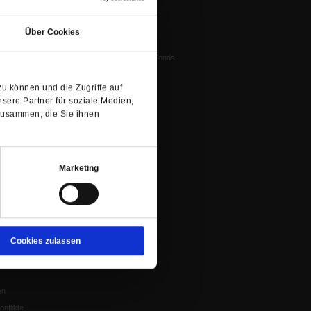
(Öffnet
FORUM E. V.
ichtum
in
Ziele und Aufgaben
Über Cookies
einem
Vorstand
tstun
neuen
Harald-Pawlowski-Fonds
igenz
Tab)
Spenden
ung
u können und die Zugriffe auf
Veranstaltungen
nflikte, Leo XIV
sere Partner für soziale Medien,
Gesprächskreise
zusammen, die Sie ihnen
Mitgliederrundbrief
Satzung
 von Tschernobyl
Marketing
Würzburg
n der Glaube
Cookies zulassen
en
nflikte