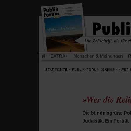
in
einem
neuen
Tab)
Die Zeitschrift, die für ei
kritisch • christlich • u
EXTRA+
Menschen & Meinungen
R
Rezensionen
Publik-Forum Archiv
EX
STARTSEITE
»
PUBLIK-FORUM 03/2008
»
»WER 
Leserinitiative Publik-Forum e.V.
Die Er
Gleichberechtigung
Künstliche Intelligenz
Flucht und Migration
Video-Podcast »Ver
»Wer die Relig
Die bündnisgrüne Poli
Judaistik. Ein Porträt