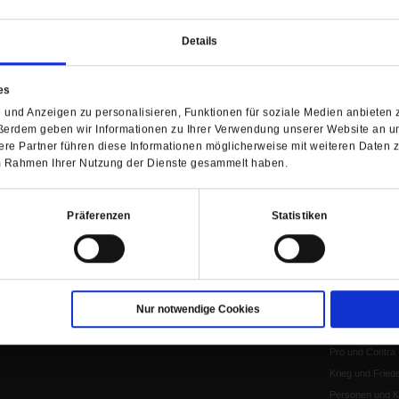
Redaktion
Abo
Gefährlicher Re
Herausgeberinnen und
Abo kündigen
Gottesfragen
Details
Herausgeber
Shop
Urlaub und Nich
Verlag
Newsletter
Künstliche Intell
es
Anzeigen
Gleichberechtig
und Anzeigen zu personalisieren, Funktionen für soziale Medien anbieten z
Kontakt
Personen und Ko
ßerdem geben wir Informationen zu Ihrer Verwendung unserer Website an un
Pfingsten
re Partner führen diese Informationen möglicherweise mit weiteren Daten 
 im Rahmen Ihrer Nutzung der Dienste gesammelt haben.
Leo XIV
Die Katastrophe
Pro & Contra
Präferenzen
Statistiken
Katholikentag 
Was bleibt, wen
schwindet?
Ostern
Nur notwendige Cookies
Aufgefallen
Fasten
Pro und Contra
Krieg und Fried
Personen und Ko