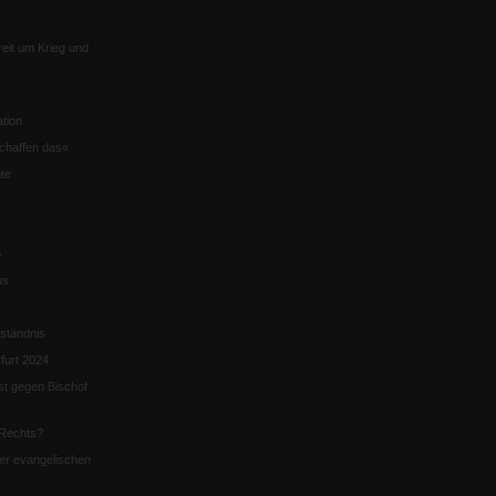
eit um Krieg und
tion
chaffen das«
te
5
us
ständnis
furt 2024
st gegen Bischof
Rechts?
er evangelischen