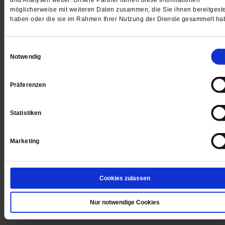
und Analysen weiter. Unsere Partner führen diese Informationen
möglicherweise mit weiteren Daten zusammen, die Sie ihnen bereitgeste
WIR ÜBER UNS
haben oder die sie im Rahmen Ihrer Nutzung der Dienste gesammelt ha
SERVICE
THEMA
Einwilligungsauswahl
Notwendig
LESERINITIATIVE PUBLIK-FORUM E. V.
Präferenzen
Statistiken
Marketing
Cookies zulassen
Nur notwendige Cookies