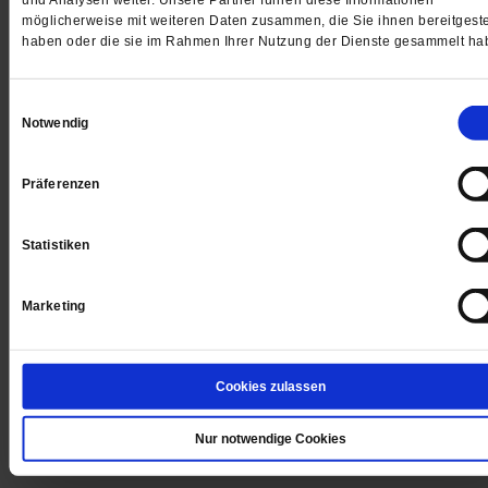
und Analysen weiter. Unsere Partner führen diese Informationen
möglicherweise mit weiteren Daten zusammen, die Sie ihnen bereitgeste
WIR ÜBER UNS
haben oder die sie im Rahmen Ihrer Nutzung der Dienste gesammelt ha
SERVICE
THEMA
Einwilligungsauswahl
Notwendig
LESERINITIATIVE PUBLIK-FORUM E. V.
Präferenzen
Statistiken
Marketing
Cookies zulassen
Nur notwendige Cookies