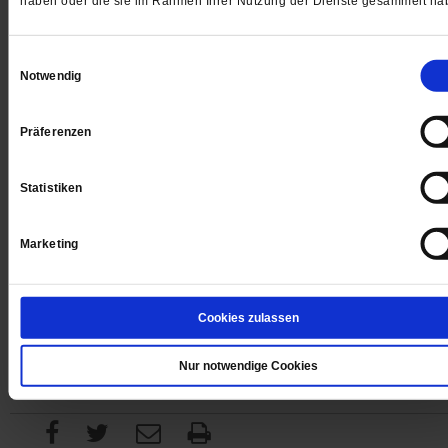
haben oder die sie im Rahmen Ihrer Nutzung der Dienste gesammelt ha
Einwilligungsauswahl
Digital
Notwendig
Präferenzen
Jetzt für 1 € testen
Statistiken
Marketing
Sie haben bereits ein
-Abo?
Hier anmelden
Cookies zulassen
Nur notwendige Cookies
Datum der Erstveröffentlichung: 10.11.2017