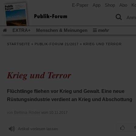
E-Paper
App
Shop
Abo
Ko
einem
neuen
Tab)
Anm
EXTRA+
Menschen & Meinungen
mehr
Religion & Kirchen
Politik & Gesellschaft
Leben & Kultur
STARTSEITE
»
PUBLIK-FORUM 21/2017
»
KRIEG UND TERROR
Aufstehen & Handeln
Rezensionen
Publik-Forum Archiv
EXTRA
Edition
Dossier
Weisheitsletter
Spiritletter
Newsletter
Veranstaltungen
Wir über uns
Krieg und Terror
Leserinitiative Publik-Forum e.V.
Die Erderwärmung stopp
(Öffnet
(Öffnet
Urlaub und Nichtstun
Gefährlicher Reichtum
Krieg in Naho
in
in
(Öffnet
Gleichberechtigung
Künstliche Intelligenz
Was gibt Hoffn
Flüchtlinge fliehen vor Krieg und Gewalt. Eine neue
einem
einem
in
neuen
neuen
(Öffnet
(Öf
Krieg und Frieden
Gott neu denken
Krieg in der Ukraine
Rüstungsindustrie verdient an Krieg und Abschottung
einem
Tab)
Tab)
in
in
neuen
Flucht und Migration
Video-Podcast »Veranstaltungen«
einem
ei
Tab)
Bettina Röder
von
vom 10.11.2017
neuen
ne
Podcast »Veranstaltungen«
Schriftgröße ändern:
Tab)
Ta
Artikel vorlesen lassen