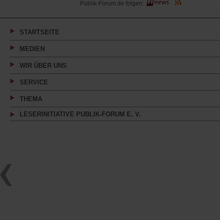
(Öffnet
Publik-Forum.de folgen:
in
einem
neuen
Tab)
STARTSEITE
MEDIEN
WIR ÜBER UNS
SERVICE
THEMA
LESERINITIATIVE PUBLIK-FORUM E. V.