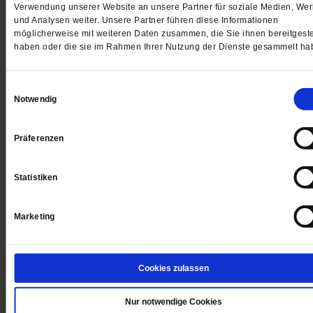
Verwendung unserer Website an unsere Partner für soziale Medien, We
PF+ Artikeln inklusive E-Paper
und Analysen weiter. Unsere Partner führen diese Informationen
möglicherweise mit weiteren Daten zusammen, die Sie ihnen bereitgeste
haben oder die sie im Rahmen Ihrer Nutzung der Dienste gesammelt ha
Jetzt für 1,00 € testen
Einwilligungsauswahl
Notwendig
Datum der Erstveröffentlichung: 06.01.2021
Präferenzen
Statistiken
Die Lieb
Dieser Artikel ist Teil von: Publik-Forum
Zeiten von Cor
Marketing
Kommentare und Leserbriefe
Ihre E-Mailadresse:
Cookies zulassen
(wird nicht angezeigt)
Nur notwendige Cookies