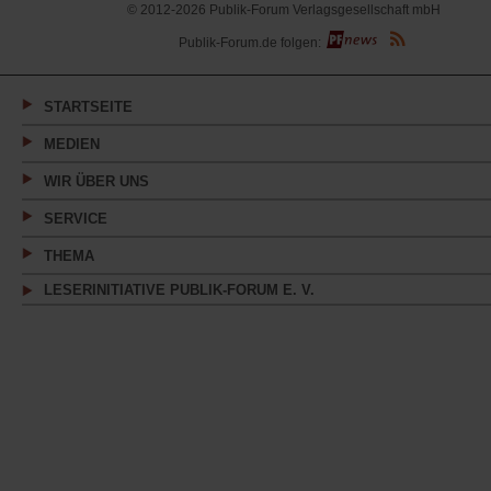
© 2012-2026 Publik-Forum Verlagsgesellschaft mbH
(Öffnet
Publik-Forum.de folgen:
in
einem
neuen
Tab)
STARTSEITE
MEDIEN
WIR ÜBER UNS
SERVICE
THEMA
LESERINITIATIVE PUBLIK-FORUM E. V.