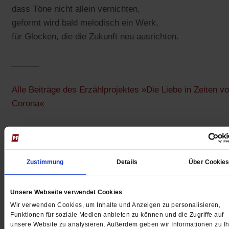
dass Töne nicht allein vernichten,
geformt wird bald melodisch ein Werk,
für Glocken, die die Zukunft neu ausrichten.
______
Alle Beiträge des Erzählprojektes »Die Liebe in Zeiten v
Corona«
______
Jeden Morgen kostenlos per E-Mail:
Spiritletter von
Zustimmung
Details
Über Cookie
Publik-Forum
Unsere Webseite verwendet Cookies
Wir verwenden Cookies, um Inhalte und Anzeigen zu personalisieren,
Funktionen für soziale Medien anbieten zu können und die Zugriffe auf
4 Wochen freier Zugang zu allen
unsere Website zu analysieren. Außerdem geben wir Informationen zu Ih