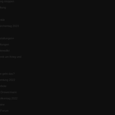
ng stoppen
ltung
nität
irchentag 2023
staltungen«
ltungen
enedikt
eit um Krieg und
ie geht das?
mmlung 2022
ebote
n Drewermann
likentag 2022
aine
k-Forum