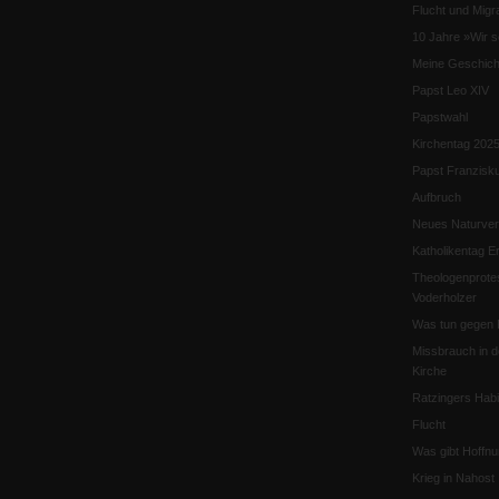
Flucht und Migra
10 Jahre »Wir s
Meine Geschich
Papst Leo XIV
Papstwahl
Kirchentag 202
Papst Franzisk
Aufbruch
Neues Naturver
Katholikentag Er
Theologenprote
Voderholzer
Was tun gegen 
Missbrauch in d
Kirche
Ratzingers Habil
Flucht
Was gibt Hoffn
Krieg in Nahost