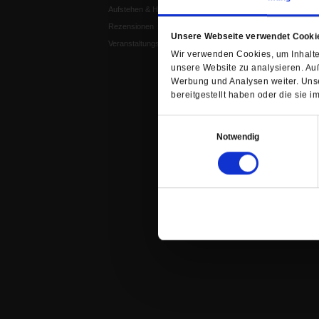
Aufstehen & Handeln
Weisheitsletter
Rezensionen
Spiritletter
Unsere Webseite verwendet Cooki
Veranstaltungskalender
Wir verwenden Cookies, um Inhalte 
unsere Website zu analysieren. Au
Werbung und Analysen weiter. Unse
bereitgestellt haben oder die sie
Einwilligungsauswahl
Notwendig