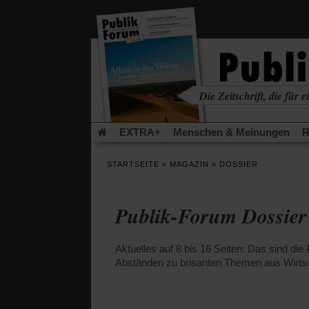
in
einem
neuen
Tab)
Die Zeitschrift, die für ei
kritisch • christlich • u
EXTRA+
Menschen & Meinungen
R
Rezensionen
Publik-Forum Archiv
EX
STARTSEITE
»
MAGAZIN
»
DOSSIER
Leserinitiative Publik-Forum e.V.
Die Er
Gleichberechtigung
Künstliche Intelligenz
Publik-Forum Dossier
Flucht und Migration
Video-Podcast »Ver
Aktuelles auf 8 bis 16 Seiten: Das sind di
Abständen zu brisanten Themen aus Wirtsc