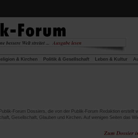
(Öffnet
ne bessere Welt streitet ...
Ausgabe lesen
in
(Öffnet
nabhängig
zur aktuellen Ausgabe
einem
in
neuen
eligion & Kirchen
Politik & Gesellschaft
Leben & Kultur
Au
einem
Tab)
neuen
TRA
Edition
Dossier
Weisheitsletter
Spiritletter
Newsle
Tab)
(Öffnet
(Öffnet
derwärmung stoppen
Urlaub und Nichtstun
Gefährlicher Re
in
in
(Öffnet
(Öffnet
(Öffnet
Was gibt Hoffnung?
Krieg und Frieden
Gott neu denken
einem
einem
in
in
in
neuen
neuen
anstaltungen«
Podcast »Veranstaltungen«
Schriftgröße änd
einem
einem
einem
Tab)
Tab)
neuen
neuen
neuen
Tab)
Tab)
Tab)
e Publik-Forum Dossiers, die von der Publik-Forum Redaktion erstellt
haft, Gesellschaft, Glauben und Kirchen. Auf wenigen Seiten das W
Zum Dossier 