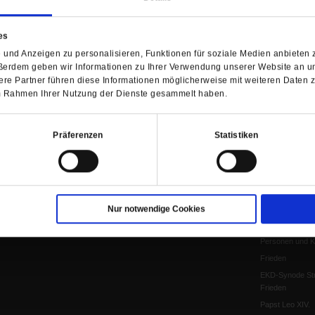
Anzeigen
Gleichberechtig
Kontakt
Personen und Ko
es
Pfingsten
und Anzeigen zu personalisieren, Funktionen für soziale Medien anbieten z
Leo XIV
ßerdem geben wir Informationen zu Ihrer Verwendung unserer Website an un
Die Katastrophe
re Partner führen diese Informationen möglicherweise mit weiteren Daten 
 im Rahmen Ihrer Nutzung der Dienste gesammelt haben.
Pro & Contra
Katholikentag 
Was bleibt, wen
Präferenzen
Statistiken
schwindet?
Ostern
Aufgefallen
Fasten
Pro und Contra
Nur notwendige Cookies
Krieg und Fried
Personen und Ko
Frieden
EKD-Synode Str
Frieden
Papst Leo XIV.