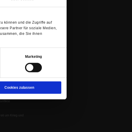
Spenden
ung
neuen
Veranstaltungen
nflikte, Leo XIV
Tab)
Gesprächskreise
u können und die Zugriffe auf
Mitgliederrundbrief
sere Partner für soziale Medien,
Satzung
 von Tschernobyl
zusammen, die Sie ihnen
Würzburg
n der Glaube
Marketing
Cookies zulassen
en
nflikte
eit um Krieg und