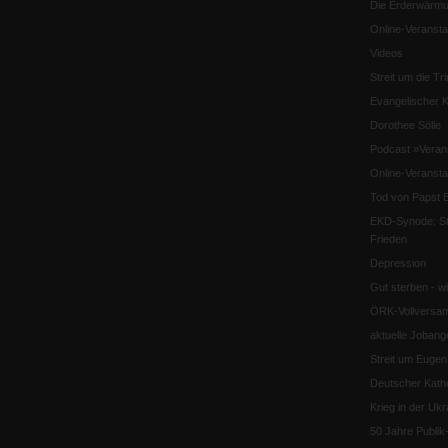
Die Erderwärmu
Online-Veransta
Videos
Streit um die Tri
Evangelischer K
Dorothee Sölle
Podcast »Veran
Online-Veransta
Tod von Papst B
EKD-Synode: Str
Frieden
Depression
Gut sterben - w
ÖRK-Vollversa
aktuelle Jobang
Streit um Euge
Deutscher Katho
Krieg in der Ukr
50 Jahre Publi