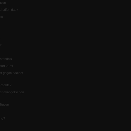
tion
chaffen das«
te
5
us
ständnis
furt 2024
st gegen Bischof
Rechts?
er evangelischen
itation
ung?