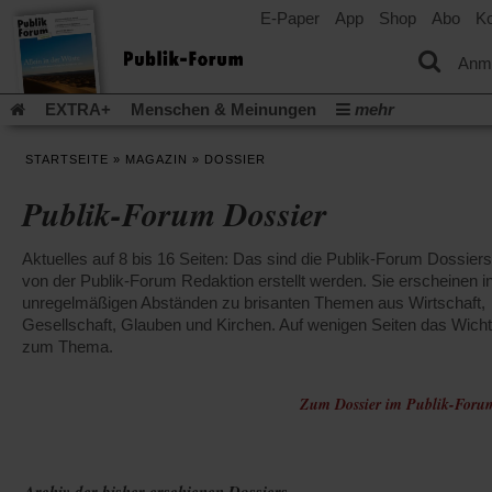
E-Paper
App
Shop
Abo
Ko
einem
neuen
Tab)
Anm
EXTRA+
Menschen & Meinungen
mehr
Religion & Kirchen
Politik & Gesellschaft
Leben & Kultur
STARTSEITE
»
MAGAZIN
»
DOSSIER
Aufstehen & Handeln
Rezensionen
Publik-Forum Archiv
Publik-Forum Dossier
EXTRA
Edition
Dossier
Weisheitsletter
Spiritletter
Newsletter
Veranstaltungen
Wir über uns
Aktuelles auf 8 bis 16 Seiten: Das sind die Publik-Forum Dossiers
(Öff
Leserinitiative Publik-Forum e.V.
Urlaub und Nichtstun
von der Publik-Forum Redaktion erstellt werden. Sie erscheinen i
in
(Öffnet
(Öffnet
Gefährlicher Reichtum
Krieg in Nahost
Gleichberechtigun
ein
unregelmäßigen Abständen zu brisanten Themen aus Wirtschaft,
in
in
neu
(Öffnet
(Öffnet
Künstliche Intelligenz
Gesellschaft, Glauben und Kirchen. Auf wenigen Seiten das Wicht
Was gibt Hoffnung?
Krieg und Fried
einem
einem
Tab)
in
in
zum Thema.
neuen
neuen
(Öffnet
Gott neu denken
Krieg in der Ukraine
Flucht und Migration
einem
einem
Tab)
Tab)
in
_______________
neuen
neuen
einem
Tab)
Zum Dossier im Publik-Foru
Tab)
Video-Podcast »Veranstaltungen«
Podcast »Veranstaltungen
neuen
Tab)
Schriftgröße ändern:
Archiv der bisher erschienen Dossiers