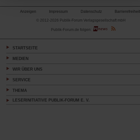
einem
Anzeigen
Impressum
Datenschutz
Barrierefreiheit
neuen
© 2012-2026 Publik-Forum Verlagsgesellschaft mbH
(Öffnet
Tab)
Publik-Forum.de folgen:
in
einem
neuen
Tab)
STARTSEITE
MEDIEN
WIR ÜBER UNS
SERVICE
THEMA
LESERINITIATIVE PUBLIK-FORUM E. V.