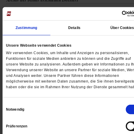
Zustimmung
Details
Über Cookie
Unsere Webseite verwendet Cookies
Wir verwenden Cookies, um Inhalte und Anzeigen zu personalisieren,
Funktionen für soziale Medien anbieten zu können und die Zugriffe auf
unsere Website zu analysieren. Außerdem geben wir Informationen zu Ih
Verwendung unserer Website an unsere Partner für soziale Medien, We
und Analysen weiter. Unsere Partner führen diese Informationen
möglicherweise mit weiteren Daten zusammen, die Sie ihnen bereitgeste
ausgewählter Titel:
haben oder die sie im Rahmen Ihrer Nutzung der Dienste gesammelt ha
Warum ich (nicht) bete
Einwilligungsauswahl
Notwendig
Was verbindet Bodo Ramelow mit Ursula vo
Leyen und Winfried Kretschmann? Sie beten
Präferenzen
Und sie sind bereit, darüber öffentlich zu