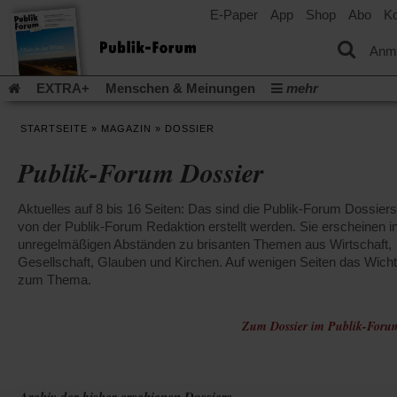
E-Paper
App
Shop
Abo
Ko
einem
neuen
Tab)
Anm
EXTRA+
Menschen & Meinungen
mehr
Religion & Kirchen
Politik & Gesellschaft
Leben & Kultur
STARTSEITE
»
MAGAZIN
»
DOSSIER
Aufstehen & Handeln
Rezensionen
Publik-Forum Archiv
Publik-Forum Dossier
EXTRA
Edition
Dossier
Weisheitsletter
Spiritletter
Newsletter
Veranstaltungen
Wir über uns
Aktuelles auf 8 bis 16 Seiten: Das sind die Publik-Forum Dossiers
Leserinitiative Publik-Forum e.V.
Die Erderwärmung stopp
von der Publik-Forum Redaktion erstellt werden. Sie erscheinen i
(Öffnet
(Öffnet
Urlaub und Nichtstun
Gefährlicher Reichtum
Krieg in Naho
unregelmäßigen Abständen zu brisanten Themen aus Wirtschaft,
in
in
(Öffnet
Gleichberechtigung
Gesellschaft, Glauben und Kirchen. Auf wenigen Seiten das Wicht
Künstliche Intelligenz
Was gibt Hoffn
einem
einem
in
zum Thema.
neuen
neuen
(Öffnet
(Öf
Krieg und Frieden
Gott neu denken
Krieg in der Ukraine
einem
Tab)
Tab)
in
in
neuen
Flucht und Migration
Video-Podcast »Veranstaltungen«
einem
ei
Zum Dossier im Publik-Foru
Tab)
neuen
ne
Podcast »Veranstaltungen«
Schriftgröße ändern:
Tab)
Ta
Archiv der bisher erschienen Dossiers