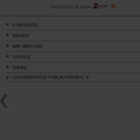
(Öffnet
Publik-Forum.de folgen:
in
einem
neuen
Tab)
STARTSEITE
MEDIEN
WIR ÜBER UNS
SERVICE
THEMA
LESERINITIATIVE PUBLIK-FORUM E. V.