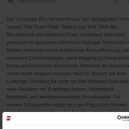
Artikel vorlesen lassen
Der Limburger Bischof kommt aus den Schlagzeilen nich
heraus. Seit Franz-Peter Tebartz-van Elst 2008 den
Bischofsstab des beliebten Franz Kamphaus übernahm,
produziert er pausenlos öffentliche Aufreger. Menschen 
Medien kritisieren seine erzklerikale Amtsauffassung, se
einsamen Entscheidungen, seine Neigung zu liturgische
Pomp und kirchlichen Ehrentiteln. Während die Gemeind
immer mehr knapsen müssen, baut ihr Bischof auf dem
Limburger Domberg für mehr als fünf Millionen Euro eine
neue Residenz mit Empfangsräumen, Wandelpark,
Bibliothek und überdimensionierter Privatkapelle. Für
weitere Schlagzeilen sorgte jetzt ein Flug zu kirchlichen
Sozialprojekten in Indien, den Tebartz und sein Generalv
Franz Kaspar nicht wie einfache Touristen oder
Geschäftsleute, sondern in der Luxusklasse zurücklegte