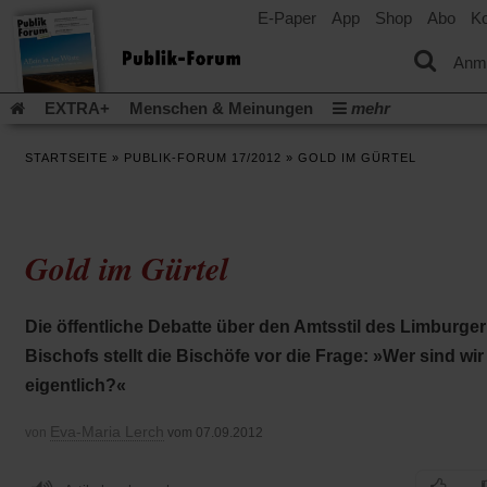
E-Paper
App
Shop
Abo
Ko
einem
neuen
Tab)
Anm
EXTRA+
Menschen & Meinungen
mehr
Religion & Kirchen
Politik & Gesellschaft
Leben & Kultur
STARTSEITE
»
PUBLIK-FORUM 17/2012
»
GOLD IM GÜRTEL
Aufstehen & Handeln
Rezensionen
Publik-Forum Archiv
EXTRA
Edition
Dossier
Weisheitsletter
Spiritletter
Newsletter
Veranstaltungen
Wir über uns
Gold im Gürtel
Leserinitiative Publik-Forum e.V.
Die Erderwärmung stopp
(Öffnet
(Öffnet
Urlaub und Nichtstun
Gefährlicher Reichtum
Krieg in Naho
in
in
(Öffnet
Gleichberechtigung
Künstliche Intelligenz
Was gibt Hoffn
Die öffentliche Debatte über den Amtsstil des Limburger
einem
einem
in
neuen
neuen
(Öffnet
(Öf
Krieg und Frieden
Gott neu denken
Krieg in der Ukraine
Bischofs stellt die Bischöfe vor die Frage: »Wer sind wir
einem
Tab)
Tab)
in
in
neuen
Flucht und Migration
Video-Podcast »Veranstaltungen«
eigentlich?«
einem
ei
Tab)
neuen
ne
Podcast »Veranstaltungen«
Schriftgröße ändern:
Tab)
Ta
Eva-Maria Lerch
von
vom 07.09.2012