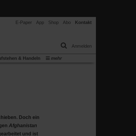
E-Paper
App
Shop
Abo
Kontakt
Anmelden
fstehen & Handeln
mehr
tter
Veranstaltungen
Wir über uns
(Öffnet
(Öffnet
ichtum
Krieg in Nahost
in
in
(Öffnet
Krieg in der Ukraine
einem
einem
in
neuen
neuen
ern:
einem
Tab)
Tab)
neuen
Tab)
chieben. Doch ein
igen
Afghanistan
earbeitet und ist