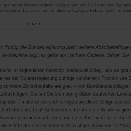
uppe junger Männer verlässt in Begleitung von Polizisten das Flughaf
n Asylbewerber versuchen an diesem Tag Ende Februar 2017 ihr Gesi
<
>
1
/
2
r Ruttig, die Bundesregierung plant weitere Abschiebeflüge
de Maizière sagt, es gebe dort sichere Gebiete. Sehen Sie
icht. In Afghanistan herrscht landesweit Krieg, und es gibt
 einer der Bundesregierung zufolge »sicheren« Provinz wie 
ßig schwere Zwischenfälle ereignet – von Bombenanschläge
Luftschlägen. Stellen Sie sich den größten deutschen Landkr
platte – mal drei vor und verlegen sie diese Ereignisse d
icherheit« sprechen? Außerdem scheint es die Bundesregieru
rovinzen zurückzuschicken, die sie selbst nicht für sicher h
 die Hälfte der seit Dezember 2016 abgeschobenen 77 Afgh