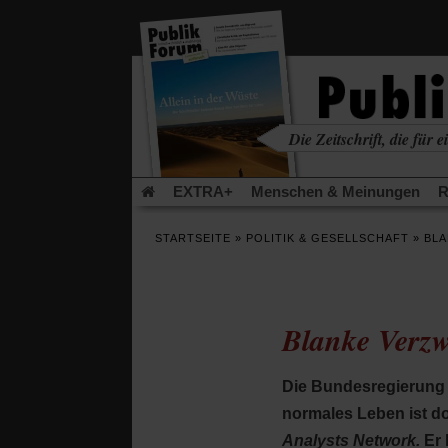
in
einem
neuen
Tab)
Die Zeitschrift, die für ei
kritisch • christlich • u
EXTRA+
Menschen & Meinungen
R
Rezensionen
Publik-Forum Archiv
EX
STARTSEITE
»
POLITIK & GESELLSCHAFT
»
BLA
Leserinitiative Publik-Forum e.V.
Die Er
Gleichberechtigung
Künstliche Intelligenz
Flucht und Migration
Video-Podcast »Ver
Blanke Verzw
Die Bundesregierung 
normales Leben ist d
Analysts Network.
Er 