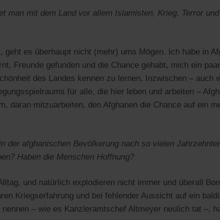
et man mit dem Land vor allem Islamisten, Krieg, Terror u
t, geht es überhaupt nicht (mehr) ums Mögen. Ich habe in A
rnt, Freunde gefunden und die Chance gehabt, mich ein paar J
chönheit des Landes kennen zu lernen. Inzwischen – auch 
ungsspielraums für alle, die hier leben und arbeiten – Afg
um, daran mitzuarbeiten, den Afghanen die Chance auf ein 
in der afghanischen Bevölkerung nach so vielen Jahrzehnten
ben? Haben die Menschen Hoffnung?
Alltag, und natürlich explodieren nicht immer und überall B
ren Kriegserfahrung und bei fehlender Aussicht auf ein bald
nennen – wie es Kanzleramtschef Altmeyer neulich tat –, halt