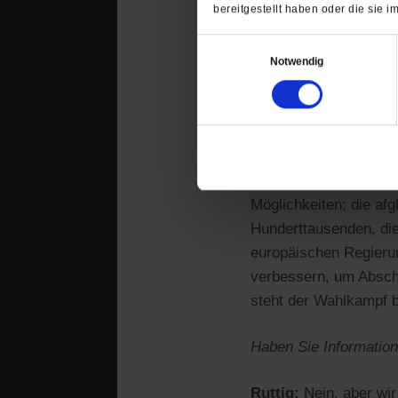
bereitgestellt haben oder die sie
Was passiert mit den
Einwilligungsauswahl
sie?
Notwendig
Ruttig:
Nur sehr lücke
Strukturen zu einer si
– mit denen wir uns n
finanzielle Unterstütz
Möglichkeiten; die af
Hunderttausenden, die
europäischen Regieru
verbessern, um Absch
steht der Wahlkampf 
Haben Sie Informatio
Ruttig:
Nein, aber wir