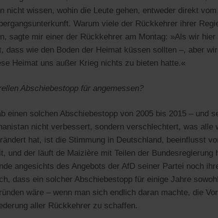
 nicht wissen, wohin die Leute gehen, entweder direkt vom
bergangsunterkunft. Warum viele der Rückkehrer ihrer Regie
en, sagte mir einer der Rückkehrer am Montag: »Als wir hie
dass wie den Boden der Heimat küssen sollten –, aber wir 
se Heimat uns außer Krieg nichts zu bieten hatte.«
erellen Abschiebestopp für angemessen?
b einen solchen Abschiebestopp von 2005 bis 2015 – und se
hanistan nicht verbessert, sondern verschlechtert, was alle
ändert hat, ist die Stimmung in Deutschland, beeinflusst vo
 und der läuft de Maizière mit Teilen der Bundesregierung h
nde angesichts des Angebots der AfD seiner Partei noch ih
ch, dass ein solcher Abschiebestopp für einige Jahre sowoh
gründen wäre – wenn man sich endlich daran machte, die Vo
iederung aller Rückkehrer zu schaffen.