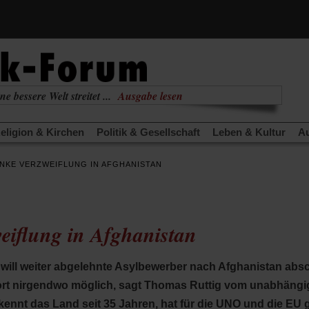
(Öffnet
ne bessere Welt streitet ...
Ausgabe lesen
in
(Öffnet
nabhängig
zur aktuellen Ausgabe
einem
in
neuen
eligion & Kirchen
Politik & Gesellschaft
Leben & Kultur
Au
einem
Tab)
neuen
TRA
Edition
Dossier
Weisheitsletter
Spiritletter
Newsle
Tab)
NKE VERZWEIFLUNG IN AFGHANISTAN
(Öffnet
(Öffnet
derwärmung stoppen
Urlaub und Nichtstun
Gefährlicher Re
in
in
(Öffnet
(Öffnet
(Öffnet
Was gibt Hoffnung?
Krieg und Frieden
Gott neu denken
einem
einem
in
in
in
neuen
neuen
anstaltungen«
Podcast »Veranstaltungen«
Schriftgröße änd
einem
einem
einem
Tab)
Tab)
eiflung in Afghanistan
neuen
neuen
neuen
Tab)
Tab)
Tab)
will weiter abgelehnte Asylbewerber nach Afghanistan abs
ort nirgendwo möglich, sagt Thomas Ruttig vom unabhäng
kennt das Land seit 35 Jahren, hat für die UNO und die EU g