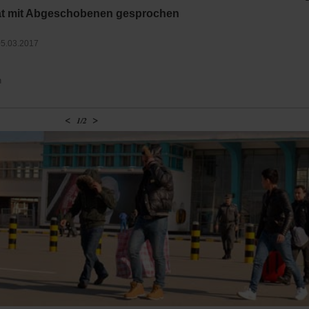
hat mit Abgeschobenen gesprochen
5.03.2017
n
<
>
1
/
2