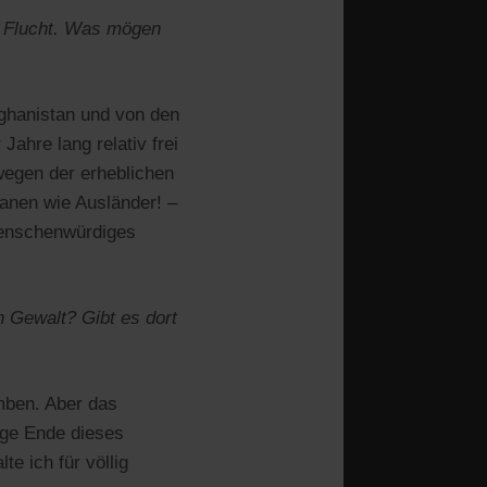
nd Flucht. Was mögen
fghanistan und von den
ahre lang relativ frei
wegen der erheblichen
hanen wie Ausländer! –
menschenwürdiges
 Gewalt? Gibt es dort
omben. Aber das
ige Ende dieses
e ich für völlig