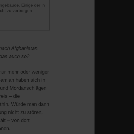
engebäude. Einige der in
cht zu verbergen.
 nach Afghanistan.
 das auch so?
 nur mehr oder weniger
Bamian haben sich in
n und Mordanschlägen
eis – die
orthin. Würde man dann
ng nicht zu stören,
ält – von dort
anen.