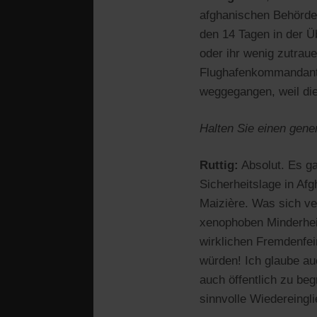
afghanischen Behörden
den 14 Tagen in der Ü
oder ihr wenig zutrau
Flughafenkommandant, 
weggegangen, weil die
Halten Sie einen gen
Ruttig:
Absolut. Es ga
Sicherheitslage in Afg
Maizière. Was sich ver
xenophoben Minderheit,
wirklichen Fremdenfei
würden! Ich glaube au
auch öffentlich zu be
sinnvolle Wiedereingl