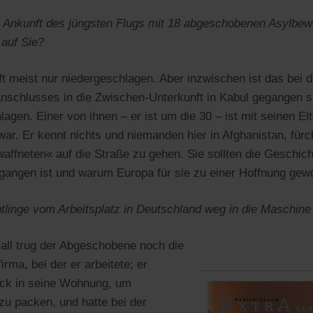
e Ankunft des jüngsten Flugs mit 18 abgeschobenen Asylbew
auf Sie?
t meist nur niedergeschlagen. Aber inzwischen ist das bei 
schlusses in die Zwischen-Unterkunft in Kabul gegangen si
gen. Einer von ihnen – er ist um die 30 – ist mit seinen El
war. Er kennt nichts und niemanden hier in Afghanistan, fürch
affneten« auf die Straße zu gehen. Sie sollten die Geschich
rgangen ist und warum Europa für sie zu einer Hoffnung gew
tlinge vom Arbeitsplatz in Deutschland weg in die Maschin
Fall trug der Abgeschobene noch die
irma, bei der er arbeitete; er
ück in seine Wohnung, um
u packen, und hatte bei der