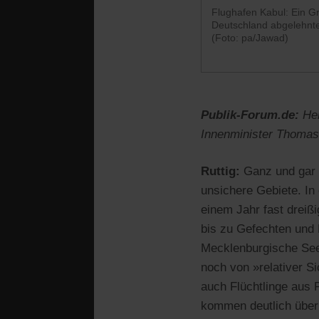
Flughafen Kabul: Ein Gr
Deutschland abgelehnte
(Foto: pa/Jawad)
Publik-Forum.de:
Her
Innenminister Thomas 
Ruttig:
Ganz und gar n
unsichere Gebiete. In
einem Jahr fast drei
bis zu Gefechten und 
Mecklenburgische Seen
noch von »relativer S
auch Flüchtlinge aus P
kommen deutlich über