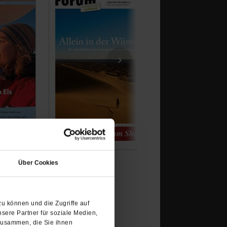
›
(Öffnet
in
Über Cookies
einem
geschobenen auf dem
neuen
es Betreuungsangebot,
Tab)
enommen haben. Die
u können und die Zugriffe auf
 gibt keine Garantie,
sere Partner für soziale Medien,
zusammen, die Sie ihnen