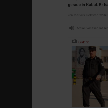
gerade in Kabul. Er 
Markus Dobstadt
von
vom 0
Artikel vorlesen lasse
Galerie