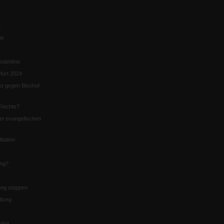
5
us
ständnis
furt 2024
st gegen Bischof
Rechts?
er evangelischen
itation
ung?
ng stoppen
ltung
nität