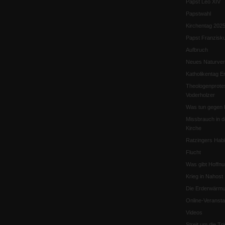
Papst Leo XIV
Papstwahl
Kirchentag 202
Papst Franzisk
Aufbruch
Neues Naturver
Katholikentag Er
Theologenprote
Voderholzer
Was tun gegen 
Missbrauch in d
Kirche
Ratzingers Habil
Flucht
Was gibt Hoffn
Krieg in Nahost
Die Erderwärmu
Online-Veransta
Videos
Streit um die Tri