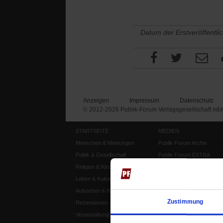
Datum der Erstveröffentli
Anzeigen
Impressum
Datenschutz
© 2012-2026 Publik-Forum Verlagsgesellschaft mb
STARTSEITE
MEDIEN
Menschen & Meinungen
Publik-Forum Archiv
Politik & Gesellschaft
Publik-Forum EXTRA
Religion & Kirchen
Publik-Forum Edition
Leben & Kultur
Publik-Forum Dossier
Aufstehen & Handeln
Weisheitsletter
Zustimmung
Rezensionen
Spiritletter
Veranstaltungskalender