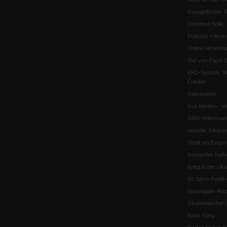
Evangelischer K
Dorothee Sölle
Podcast »Veran
Online-Veransta
Tod von Papst B
EKD-Synode: Str
Frieden
Depression
Gut sterben - w
ÖRK-Vollversa
aktuelle Jobang
Streit um Euge
Deutscher Katho
Krieg in der Ukr
50 Jahre Publi
Investigativ-Rep
Ökumenischer K
Hans Küng