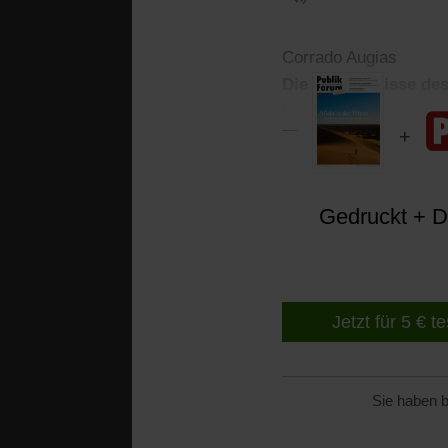
Corrado Augias
Die Geheimnisse des
bsr 6037. 14,95 €
Gedruckt + Di
Jetzt für 5 € t
Sie haben b