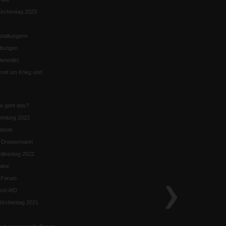
irchentag 2023
staltungen«
ltungen
enedikt
eit um Krieg und
ie geht das?
mmlung 2022
ebote
n Drewermann
likentag 2022
aine
k-Forum
ort AfD
irchentag 2021