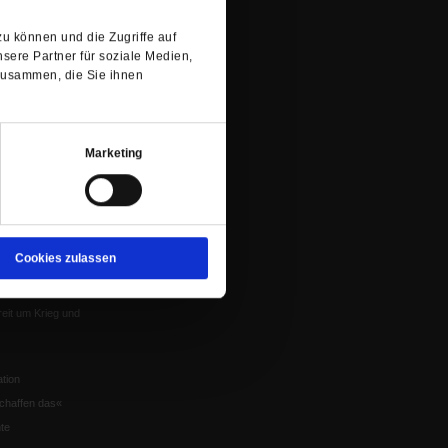
Mitgliederrundbrief
Tab)
Satzung
 von Tschernobyl
u können und die Zugriffe auf
sere Partner für soziale Medien,
zusammen, die Sie ihnen
Würzburg
n der Glaube
Marketing
en
Cookies zulassen
nflikte
eit um Krieg und
tion
chaffen das«
te