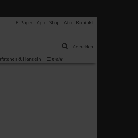
E-Paper
App
Shop
Abo
Kontakt
Anmelden
fstehen & Handeln
mehr
tter
Veranstaltungen
Wir über uns
t
(Öffnet
ichberechtigung
Künstliche Intelligenz
in
Video-Podcast »Veranstaltungen«
einem
neuen
Podcast »Veranstaltungen«
Tab)