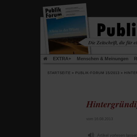
in
einem
neuen
Tab)
Die Zeitschrift, die für ei
kritisch • christlich • u
EXTRA+
Menschen & Meinungen
R
Rezensionen
Publik-Forum Archiv
EX
STARTSEITE
»
PUBLIK-FORUM 15/2013
»
HINTE
Leserinitiative Publik-Forum e.V.
Urlaub
(Öffnet
(Öf
Was gibt Hoffnung?
Krieg und Frieden
in
in
einem
ei
Hintergründi
neuen
ne
Schriftgröße ändern:
Tab)
Tab
vom 16.08.2013
Artikel vorlesen lasse