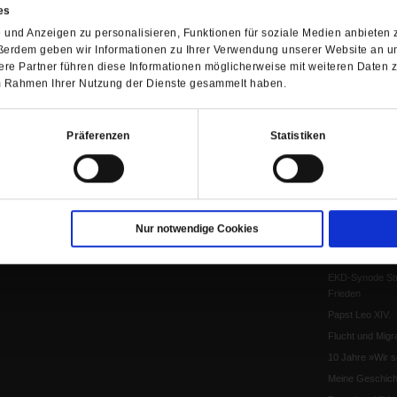
Leo XIV
es
Die Katastrophe
und Anzeigen zu personalisieren, Funktionen für soziale Medien anbieten z
ßerdem geben wir Informationen zu Ihrer Verwendung unserer Website an un
Pro & Contra
re Partner führen diese Informationen möglicherweise mit weiteren Daten 
Katholikentag 
 im Rahmen Ihrer Nutzung der Dienste gesammelt haben.
Was bleibt, wen
schwindet?
Ostern
Präferenzen
Statistiken
Aufgefallen
Fasten
Pro und Contra
Krieg und Fried
Nur notwendige Cookies
Personen und Ko
Frieden
EKD-Synode Str
Frieden
Papst Leo XIV.
Flucht und Migra
10 Jahre »Wir s
Meine Geschich