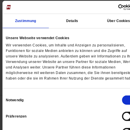
Podcast »Publik-Forum EXTRA«
Die Heilige Familie ist
Zustimmung
Details
Über Cookie
immer noch auf der Fluc
Unsere Webseite verwendet Cookies
Wir verwenden Cookies, um Inhalte und Anzeigen zu personalisieren,
▶ Podcast abspielen
Funktionen für soziale Medien anbieten zu können und die Zugriffe auf
unsere Website zu analysieren. Außerdem geben wir Informationen zu Ih
Verwendung unserer Website an unsere Partner für soziale Medien, We
Abonni
und Analysen weiter. Unsere Partner führen diese Informationen
möglicherweise mit weiteren Daten zusammen, die Sie ihnen bereitgeste
haben oder die sie im Rahmen Ihrer Nutzung der Dienste gesammelt ha
Einwilligungsauswahl
Notwendig
Podcast »Publik-Forum EXTRA«
Wir Sterblichen. Solang
Präferenzen
wir leben