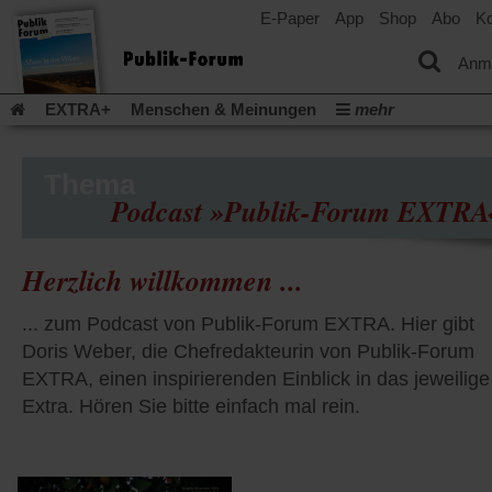
E-Paper
App
Shop
Abo
Ko
einem
neuen
Tab)
Anm
EXTRA+
Menschen & Meinungen
mehr
Religion & Kirchen
Politik & Gesellschaft
Leben & Kultur
Aufstehen & Handeln
Rezensionen
Publik-Forum Archiv
Thema
Podcast »Publik-Forum EXTRA
EXTRA
Edition
Dossier
Weisheitsletter
Spiritletter
Newsletter
Veranstaltungen
Wir über uns
Leserinitiative Publik-Forum e.V.
Die Erderwärmung stopp
Herzlich willkommen ...
(Öffnet
(Öffnet
Urlaub und Nichtstun
Gefährlicher Reichtum
Krieg in Naho
in
in
... zum Podcast von Publik-Forum EXTRA. Hier gibt
(Öffnet
Gleichberechtigung
Künstliche Intelligenz
Was gibt Hoffn
einem
einem
in
Doris Weber, die Chefredakteurin von Publik-Forum
neuen
neuen
(Öffnet
(Öf
Krieg und Frieden
Gott neu denken
Krieg in der Ukraine
einem
Tab)
Tab)
in
in
EXTRA, einen inspirierenden Einblick in das jeweilige
neuen
Flucht und Migration
Video-Podcast »Veranstaltungen«
einem
ei
Tab)
Extra. Hören Sie bitte einfach mal rein.
neuen
ne
Podcast »Veranstaltungen«
Schriftgröße ändern:
Tab)
Ta