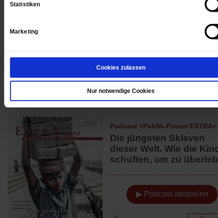
Statistiken
▶ Podcast abspielen
Marketing
Abonni
Cookies zulassen
Nur notwendige Cookies
Podcast »Publik-Forum EXTRA«
Die jüngsten Sklaven
dieser Welt. Wie die Kin
schuften, um zu überle
▶ Podcast abspielen