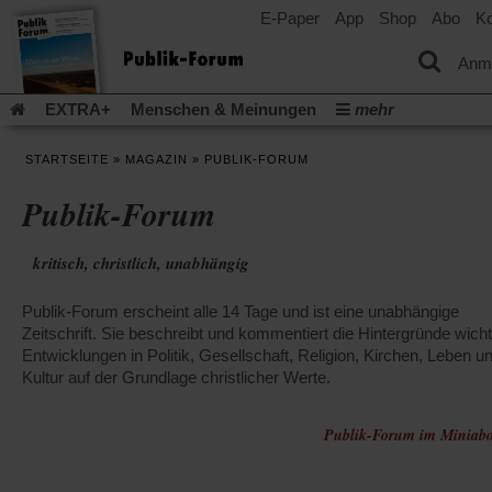
E-Paper
App
Shop
Abo
Ko
einem
neuen
Tab)
Anm
EXTRA+
Menschen & Meinungen
mehr
Religion & Kirchen
Politik & Gesellschaft
Leben & Kultur
STARTSEITE
»
MAGAZIN
»
PUBLIK-FORUM
Aufstehen & Handeln
Rezensionen
Publik-Forum Archiv
Publik-Forum
EXTRA
Edition
Dossier
Weisheitsletter
Spiritletter
Newsletter
Veranstaltungen
Wir über uns
kritisch, christlich, unabhängig
(Öff
Leserinitiative Publik-Forum e.V.
Urlaub und Nichtstun
in
(Öffnet
(Öffnet
Gefährlicher Reichtum
Krieg in Nahost
Gleichberechtigun
ein
Publik-Forum erscheint alle 14 Tage und ist eine unabhängige
in
in
neu
(Öffnet
(Öffnet
Künstliche Intelligenz
Was gibt Hoffnung?
Krieg und Fried
einem
einem
Zeitschrift. Sie beschreibt und kommentiert die Hintergründe wicht
Tab)
in
in
neuen
neuen
(Öffnet
Gott neu denken
Entwicklungen in Politik, Gesellschaft, Religion, Kirchen, Leben u
Krieg in der Ukraine
Flucht und Migration
einem
einem
Tab)
Tab)
in
_______________
Kultur auf der Grundlage christlicher Werte.
neuen
neuen
einem
Tab)
Tab)
Video-Podcast »Veranstaltungen«
Podcast »Veranstaltungen
neuen
Tab)
Publik-Forum im Miniabo
Schriftgröße ändern: