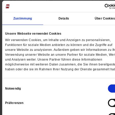
Politiker wieder von billigem Gas aus Russland. Dabe
nutzte Wladimir Putin die Pipelines immer als Waffen.
Recherchen zeigen: Deutsche Regierungen nahmen 
Zustimmung
Details
Über Cookie
in Kauf.
/mehr
von
Steffen Dobbert
,
Ulrich Thiele
Unsere Webseite verwendet Cookies
Wir verwenden Cookies, um Inhalte und Anzeigen zu personalisieren,
Funktionen für soziale Medien anbieten zu können und die Zugriffe auf
Erinnerungskultur
unsere Website zu analysieren. Außerdem geben wir Informationen zu Ih
Mehr als die Hälfte wünscht Schlussstrich unter
Verwendung unserer Website an unsere Partner für soziale Medien, We
und Analysen weiter. Unsere Partner führen diese Informationen
Zeit
möglicherweise mit weiteren Daten zusammen, die Sie ihnen bereitgeste
haben oder die sie im Rahmen Ihrer Nutzung der Dienste gesammelt ha
Laut einer aktuellen Umfrage steigt der Anteil der
Deutschen, die sich für einen Schlussstrich unter die
Geschichte aussprechen.
/mehr
Einwilligungsauswahl
Notwendig
Präferenzen