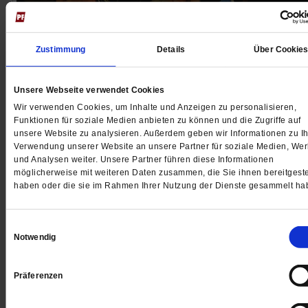
Zustimmung
Details
Über Cookie
Krieg in Nahost
Unsere Webseite verwendet Cookies
Was führt Iran in die Freiheit?
Wir verwenden Cookies, um Inhalte und Anzeigen zu personalisieren,
Funktionen für soziale Medien anbieten zu können und die Zugriffe auf
Sind es ausgerechnet die Raketen der USA und Israel
unsere Website zu analysieren. Außerdem geben wir Informationen zu Ih
oder vergrößern sie nur das Leid der Menschen? Drei
Verwendung unserer Website an unsere Partner für soziale Medien, We
und Analysen weiter. Unsere Partner führen diese Informationen
Stimmen von Exil-Iranerinnen zwischen Hoffnung und
möglicherweise mit weiteren Daten zusammen, die Sie ihnen bereitgeste
Zweifel.
/mehr
haben oder die sie im Rahmen Ihrer Nutzung der Dienste gesammelt ha
von
Hamideh Mohagheghi
,
Aida Loos
,
Negim Behkam
Einwilligungsauswahl
Notwendig
Präferenzen