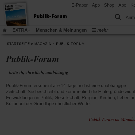
E-Paper
App
Shop
Abo
Ko
einem
neuen
Tab)
Anm
EXTRA+
Menschen & Meinungen
mehr
Religion & Kirchen
Politik & Gesellschaft
Leben & Kultur
STARTSEITE
»
MAGAZIN
»
PUBLIK-FORUM
Aufstehen & Handeln
Rezensionen
Publik-Forum Archiv
Publik-Forum
EXTRA
Edition
Dossier
Weisheitsletter
Spiritletter
Newsletter
Veranstaltungen
Wir über uns
kritisch, christlich, unabhängig
Leserinitiative Publik-Forum e.V.
Die Erderwärmung stopp
(Öffnet
(Öffnet
Urlaub und Nichtstun
Gefährlicher Reichtum
Krieg in Naho
Publik-Forum erscheint alle 14 Tage und ist eine unabhängige
in
in
(Öffnet
Gleichberechtigung
Künstliche Intelligenz
Was gibt Hoffn
einem
einem
Zeitschrift. Sie beschreibt und kommentiert die Hintergründe wicht
in
neuen
neuen
(Öffnet
(Öf
Krieg und Frieden
Entwicklungen in Politik, Gesellschaft, Religion, Kirchen, Leben u
Gott neu denken
Krieg in der Ukraine
einem
Tab)
Tab)
in
in
Kultur auf der Grundlage christlicher Werte.
neuen
Flucht und Migration
Video-Podcast »Veranstaltungen«
einem
ei
Tab)
neuen
ne
Podcast »Veranstaltungen«
Schriftgröße ändern:
Tab)
Publik-Forum im Miniabo
Ta