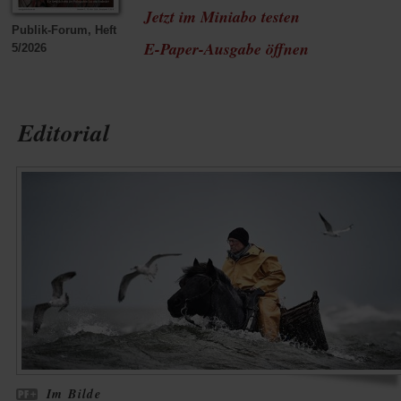
Jetzt im Miniabo testen
Publik-Forum, Heft
(Öffnet
E-Paper-Ausgabe öffnen
5/2026
in
einem
Editorial
neuen
Tab)
Im Bilde