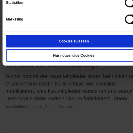
Statistiken
Marketing
Cookies zulassen
Nur notwendige Cookies
Parteien im Wandel
»Wir sehen eine neue Politisierung«
Woher kommt der neue Mitglieder-Boom bei Linken u
Grünen? Ann-Kristin Kölln erklärt, wie Konflikte
mobilisieren, was Neumitglieder wünschen und waru
Demokratie ohne Parteien kaum funktioniert.
/mehr
von
Matthias Drobinski
,
Daniela Ordowski