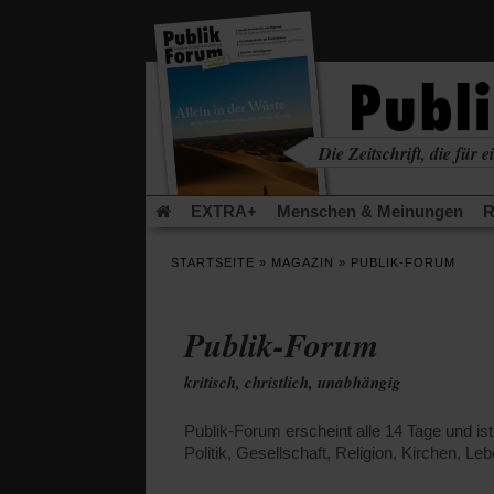
in
einem
neuen
Tab)
Die Zeitschrift, die für ei
kritisch • christlich • u
EXTRA+
Menschen & Meinungen
R
Rezensionen
Publik-Forum Archiv
EX
STARTSEITE
»
MAGAZIN
»
PUBLIK-FORUM
Leserinitiative Publik-Forum e.V.
Die Er
Gleichberechtigung
Künstliche Intelligenz
Publik-Forum
Flucht und Migration
Video-Podcast »Ver
kritisch, christlich, unabhängig
Publik-Forum erscheint alle 14 Tage und is
Politik, Gesellschaft, Religion, Kirchen, Le