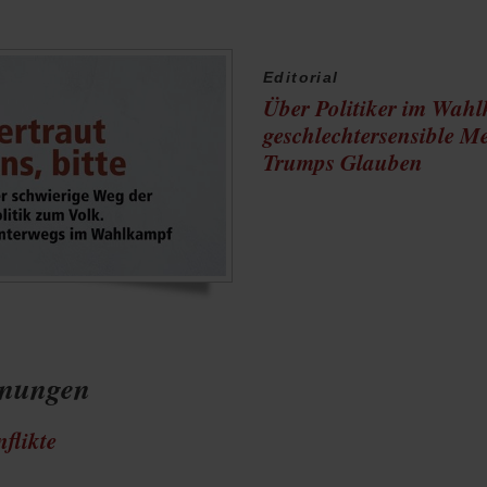
Editorial
Über Politiker im Wah
geschlechtersensible M
Trumps Glauben
nungen
flikte