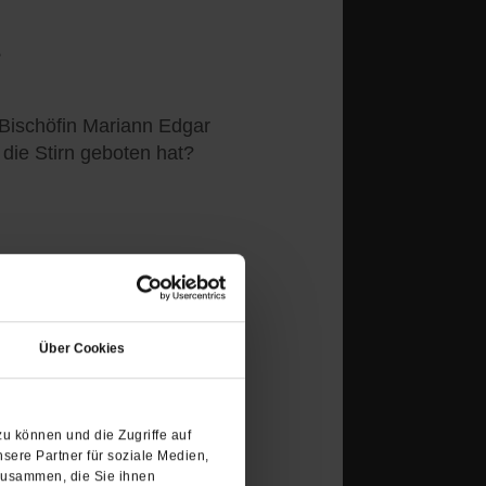
e
 Bischöfin Mariann Edgar
die Stirn geboten hat?
(Öffnet
in
Über Cookies
einem
Diät-Spritzen bezahlen?
neuen
Tab)
bergewicht leiden,
u können und die Zugriffe auf
 Ozempic und Wegovy. Aber
sere Partner für soziale Medien,
e zur Kassenleistung
zusammen, die Sie ihnen