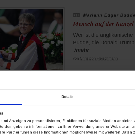
Mariann Edgar Budd
Mensch auf der Kanzel
Wer ist die anglikanische
Budde, die Donald Trump 
/mehr
von
Christoph Fleischmann
Pro und Contra
Details
Soll die Krankenkasse 
es
Viele Menschen, die an Ü
und Anzeigen zu personalisieren, Funktionen für soziale Medien anbieten z
schwören auf Mittel wie
ßerdem geben wir Informationen zu Ihrer Verwendung unserer Website an un
die sind teuer. Sollten si
re Partner führen diese Informationen möglicherweise mit weiteren Daten 