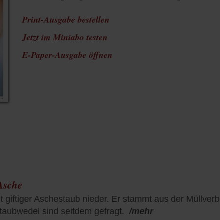
Print-Ausgabe bestellen
Jetzt im Miniabo testen
(Öffnet
E-Paper-Ausgabe öffnen
in
einem
neuen
Tab)
Asche
ht giftiger Aschestaub nieder. Er stammt aus der Müllve
Staubwedel sind seitdem gefragt.
/mehr