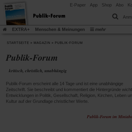
E-Paper
App
Shop
Abo
Ko
einem
neuen
Tab)
Anm
EXTRA+
Menschen & Meinungen
mehr
Religion & Kirchen
Politik & Gesellschaft
Leben & Kultur
STARTSEITE
»
MAGAZIN
»
PUBLIK-FORUM
Aufstehen & Handeln
Rezensionen
Publik-Forum Archiv
Publik-Forum
EXTRA
Edition
Dossier
Weisheitsletter
Spiritletter
Newsletter
Veranstaltungen
Wir über uns
kritisch, christlich, unabhängig
Leserinitiative Publik-Forum e.V.
Die Erderwärmung stopp
(Öffnet
(Öffnet
Urlaub und Nichtstun
Gefährlicher Reichtum
Krieg in Naho
Publik-Forum erscheint alle 14 Tage und ist eine unabhängige
in
in
(Öffnet
Gleichberechtigung
Künstliche Intelligenz
Was gibt Hoffn
einem
einem
Zeitschrift. Sie beschreibt und kommentiert die Hintergründe wicht
in
neuen
neuen
(Öffnet
(Öf
Krieg und Frieden
Entwicklungen in Politik, Gesellschaft, Religion, Kirchen, Leben u
Gott neu denken
Krieg in der Ukraine
einem
Tab)
Tab)
in
in
Kultur auf der Grundlage christlicher Werte.
neuen
Flucht und Migration
Video-Podcast »Veranstaltungen«
einem
ei
Tab)
neuen
ne
Podcast »Veranstaltungen«
Schriftgröße ändern:
Tab)
Publik-Forum im Miniabo
Ta