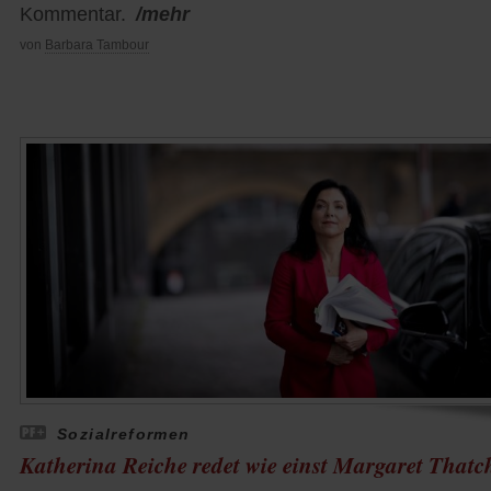
Kommentar.
/mehr
von
Barbara Tambour
Sozialreformen
Katherina Reiche redet wie einst Margaret Thatc