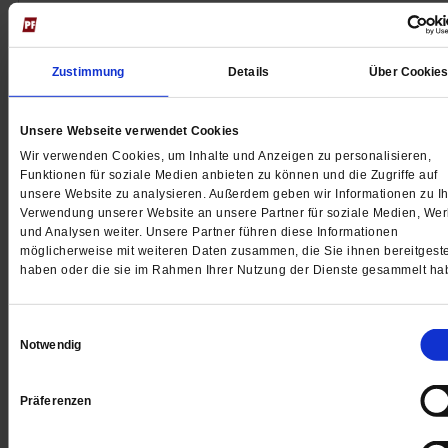
Sexualstrafrecht
Voyeuristisches Filmen bleibt straffrei
Zustimmung
Details
Über Cookie
Yanni Gentsch wurde beim Joggen heimlich der Po
gefilmt. Nun fordert sie ein konsequenteres
Unsere Webseite verwendet Cookies
Sexualstrafrecht. Doch die Länderjustizminister sind
Wir verwenden Cookies, um Inhalte und Anzeigen zu personalisieren,
zögerlich.
/mehr
Funktionen für soziale Medien anbieten zu können und die Zugriffe auf
unsere Website zu analysieren. Außerdem geben wir Informationen zu Ih
Verwendung unserer Website an unsere Partner für soziale Medien, We
und Analysen weiter. Unsere Partner führen diese Informationen
möglicherweise mit weiteren Daten zusammen, die Sie ihnen bereitgeste
Mitte-Studie 2025
Rechtsdrall, Rechtsruck oder zurück zur Mitte?
haben oder die sie im Rahmen Ihrer Nutzung der Dienste gesammelt ha
Deutlich weniger Menschen vertreten ein geschlosse
Einwilligungsauswahl
rechtes Weltbild als noch vor zwei Jahren. Doch jeder
Notwendig
Fünfte positioniert sich nicht eindeutig gegen
antidemokratische Einstellungen, so die aktuelle Mitte
Präferenzen
Studie.
/mehr