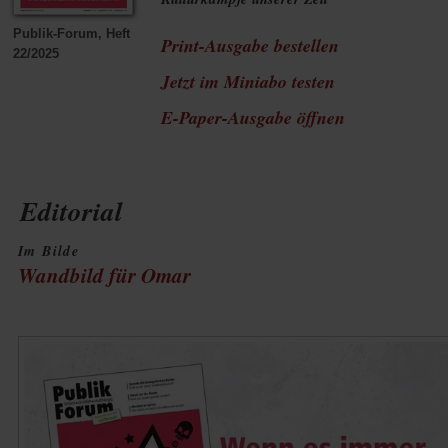
Publik-Forum, Heft
Print-Ausgabe bestellen
22/2025
Jetzt im Miniabo testen
(Öffnet
E-Paper-Ausgabe öffnen
in
einem
Editorial
neuen
Im Bilde
Tab)
Wandbild für Omar