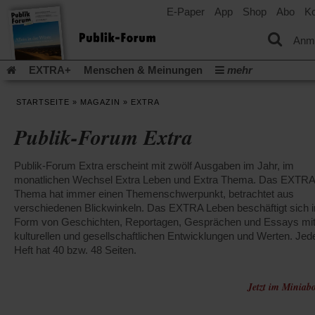
E-Paper
App
Shop
Abo
Ko
einem
neuen
Tab)
Anm
EXTRA+
Menschen & Meinungen
mehr
Religion & Kirchen
Politik & Gesellschaft
Leben & Kultur
STARTSEITE
»
MAGAZIN
»
EXTRA
Aufstehen & Handeln
Rezensionen
Publik-Forum Archiv
Publik-Forum Extra
EXTRA
Edition
Dossier
Weisheitsletter
Spiritletter
Newsletter
Veranstaltungen
Wir über uns
Publik-Forum Extra erscheint mit zwölf Ausgaben im Jahr, im
Leserinitiative Publik-Forum e.V.
Die Erderwärmung stopp
monatlichen Wechsel Extra Leben und Extra Thema. Das EXTRA
(Öffnet
(Öffnet
Urlaub und Nichtstun
Gefährlicher Reichtum
Krieg in Naho
Thema hat immer einen Themenschwerpunkt, betrachtet aus
in
in
(Öffnet
Gleichberechtigung
verschiedenen Blickwinkeln. Das EXTRA Leben beschäftigt sich i
Künstliche Intelligenz
Was gibt Hoffn
einem
einem
in
Form von Geschichten, Reportagen, Gesprächen und Essays mi
neuen
neuen
(Öffnet
(Öf
Krieg und Frieden
Gott neu denken
Krieg in der Ukraine
einem
kulturellen und gesellschaftlichen Entwicklungen und Werten. Jed
Tab)
Tab)
in
in
neuen
Flucht und Migration
Video-Podcast »Veranstaltungen«
Heft hat 40 bzw. 48 Seiten.
einem
ei
Tab)
neuen
ne
Podcast »Veranstaltungen«
Schriftgröße ändern:
Tab)
Ta
Jetzt im Miniabo