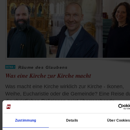
Räume des Glaubens
Was eine Kirche zur Kirche macht
Was macht eine Kirche wirklich zur Kirche - Ikonen,
Weihe, Eucharistie oder die Gemeinde? Eine Reise d
die christlichen Religionen zeigt überraschende
Antworten.
/mehr
von
Uwe Birnstein
Zustimmung
Details
Über Cookie