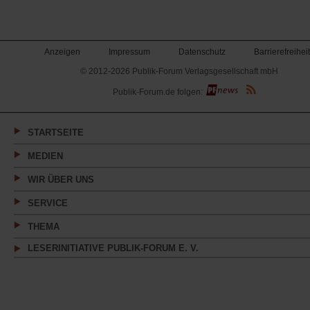
Anzeigen
Impressum
Datenschutz
Barrierefreiheit
© 2012-2026 Publik-Forum Verlagsgesellschaft mbH
(Öffnet
Publik-Forum.de folgen:
in
einem
neuen
Tab)
STARTSEITE
MEDIEN
WIR ÜBER UNS
SERVICE
THEMA
LESERINITIATIVE PUBLIK-FORUM E. V.