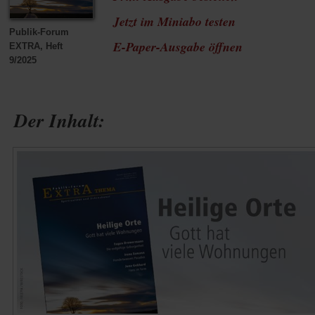
Jetzt im Miniabo testen
Publik-Forum
(Öffnet
E-Paper-Ausgabe öffnen
EXTRA, Heft
9/2025
in
einem
Der Inhalt:
neuen
Tab)