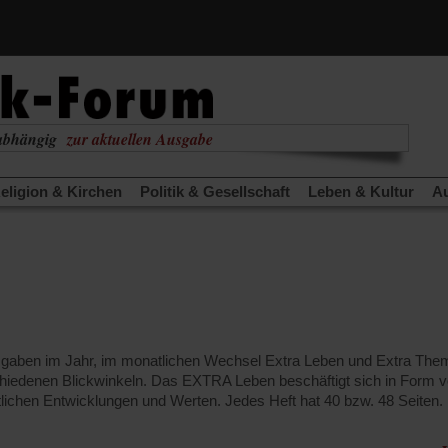
ne bessere Welt streitet ...
Ausgabe lesen
nabhängig
zur aktuellen Ausgabe
eligion & Kirchen
Politik & Gesellschaft
Leben & Kultur
Au
TRA
Edition
Dossier
Weisheitsletter
Spiritletter
Newsle
(Öffnet
(Öffnet
derwärmung stoppen
Urlaub und Nichtstun
Gefährlicher Re
in
in
(Öffnet
(Öffnet
(Öffnet
Was gibt Hoffnung?
Krieg und Frieden
Gott neu denken
einem
einem
in
in
in
neuen
neuen
anstaltungen«
Podcast »Veranstaltungen«
Schriftgröße änd
einem
einem
einem
Tab)
Tab)
neuen
neuen
neuen
Tab)
Tab)
Tab)
Ausgaben im Jahr, im monatlichen Wechsel Extra Leben und Extra T
hiedenen Blickwinkeln. Das EXTRA Leben beschäftigt sich in Form 
tlichen Entwicklungen und Werten. Jedes Heft hat 40 bzw. 48 Seiten.