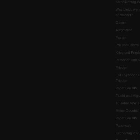
Katholikentag 
Was bleibt, wen
schwindet?
Ostern
Aufgefallen
Fasten
Pro und Contra
Krieg und Fried
Personen und Ko
Frieden
EKD-Synode Str
Frieden
Papst Leo XIV.
Flucht und Migra
10 Jahre »Wir s
Meine Geschich
Papst Leo XIV
Papstwahl
Kirchentag 202