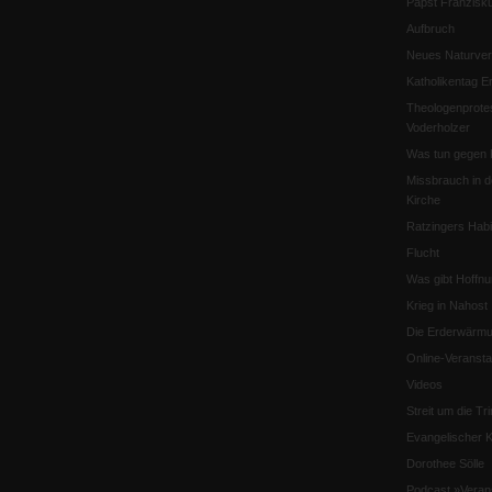
Papst Franzisk
Aufbruch
Neues Naturver
Katholikentag Er
Theologenprote
Voderholzer
Was tun gegen 
Missbrauch in d
Kirche
Ratzingers Habil
Flucht
Was gibt Hoffn
Krieg in Nahost
Die Erderwärmu
Online-Veransta
Videos
Streit um die Tri
Evangelischer K
Dorothee Sölle
Podcast »Veran