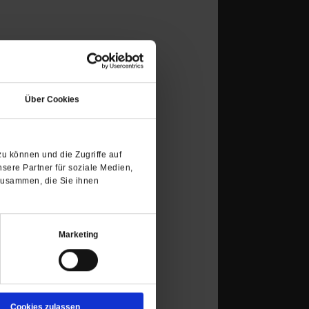
es kam anders, als sie es sich
(Öffnet
n Glücksmomente
in
Über Cookies
einem
neuen
verändern. Dabei tut es sehr gut,
Tab)
u können und die Zugriffe auf
sere Partner für soziale Medien,
zusammen, die Sie ihnen
m zeigt das Leben immer wieder
Marketing
t nach dem Tod? Gedanken eines
Cookies zulassen