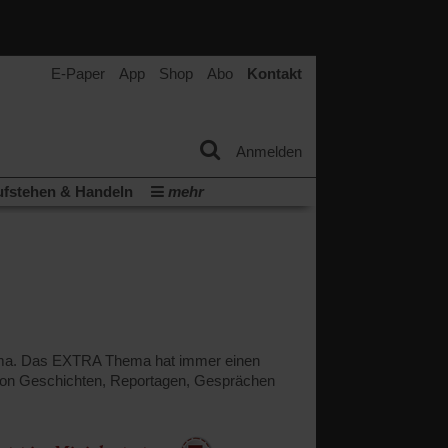
E-Paper
App
Shop
Abo
Kontakt
Anmelden
fstehen & Handeln
mehr
tter
Veranstaltungen
Wir über uns
(Öffnet
(Öffnet
ichtum
Krieg in Nahost
in
in
(Öffnet
Krieg in der Ukraine
einem
einem
in
neuen
neuen
ern:
einem
Tab)
Tab)
neuen
Tab)
hema. Das EXTRA Thema hat immer einen
von Geschichten, Reportagen, Gesprächen