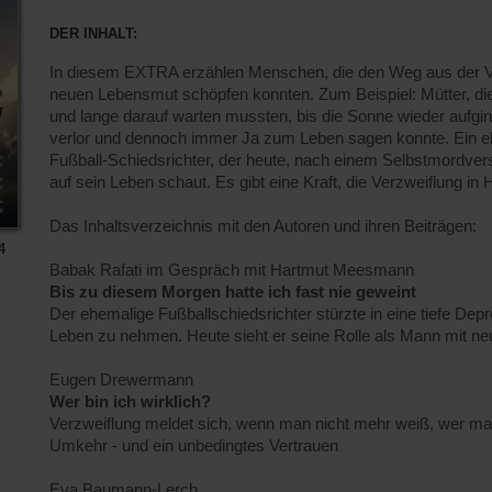
DER INHALT:
In diesem EXTRA erzählen Menschen, die den Weg aus der V
neuen Lebensmut schöpfen konnten. Zum Beispiel: Mütter, die 
und lange darauf warten mussten, bis die Sonne wieder aufgin
verlor und dennoch immer Ja zum Leben sagen konnte. Ein ehem
Fußball-Schiedsrichter, der heute, nach einem Selbstmordver
auf sein Leben schaut. Es gibt eine Kraft, die Verzweiflung i
Das Inhaltsverzeichnis mit den Autoren und ihren Beiträgen:
4
Babak Rafati im Gespräch mit Hartmut Meesmann
Bis zu diesem Morgen hatte ich fast nie geweint
Der ehemalige Fußballschiedsrichter stürzte in eine tiefe Dep
Leben zu nehmen. Heute sieht er seine Rolle als Mann mit n
Eugen Drewermann
Wer bin ich wirklich?
Verzweiflung meldet sich, wenn man nicht mehr weiß, wer man 
Umkehr - und ein unbedingtes Vertrauen
Eva Baumann-Lerch