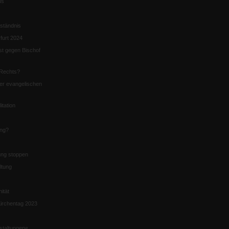
us
ständnis
furt 2024
st gegen Bischof
Rechts?
er evangelischen
itation
ung?
ng stoppen
ltung
nität
irchentag 2023
staltungen«