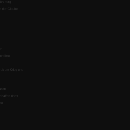
Würzburg
n der Glaube
en
nflikte
eit um Krieg und
tion
chaffen das«
te
5