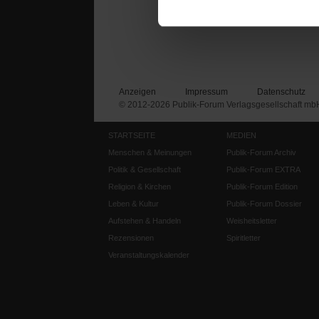
Anzeigen
Impressum
Datenschutz
© 2012-2026 Publik-Forum Verlagsgesellschaft mb
STARTSEITE
MEDIEN
Menschen & Meinungen
Publik-Forum Archiv
Politik & Gesellschaft
Publik-Forum EXTRA
Religion & Kirchen
Publik-Forum Edition
Leben & Kultur
Publik-Forum Dossier
Aufstehen & Handeln
Weisheitsletter
Rezensionen
Spiritletter
Veranstaltungskalender