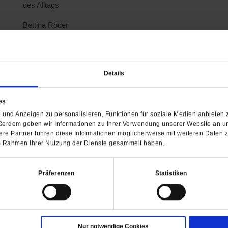
des Alltags
Bettina Röder
Die Nacht der Entscheidung
Marianne Birthler stand auf und mischte sich ein. Doch manch
wünschte, dennoch gibt es für sie immer noch diese kleine
Details
Jutta Sundermann
Meine persönliche Energiewende
Mit Mut, Fantasie und Begeisterung versuche ich, die Welt zu 
es
»Danke« zu sagen für alles, was wir geschafft haben
und Anzeigen zu personalisieren, Funktionen für soziale Medien anbieten z
ßerdem geben wir Informationen zu Ihrer Verwendung unserer Website an un
Boglarka Hadinger
re Partner führen diese Informationen möglicherweise mit weiteren Daten 
Von der Kraft, neu aufzubrechen
 im Rahmen Ihrer Nutzung der Dienste gesammelt haben.
Wer sich mit der eigenen Verzweiflung auseinandersetzt, de
hilfreiche Lösungen auf. Eine Anleitung in vier Schritten
Präferenzen
Statistiken
Jürgen Moltmann im Gespräch mit Karl-Josef Kuschel
Ich erwarte die Auferstehung
Wie überlebt man einen mörderischen Krieg? Und was komm
»Theologen der Hoffnung«
Nur notwendige Cookies