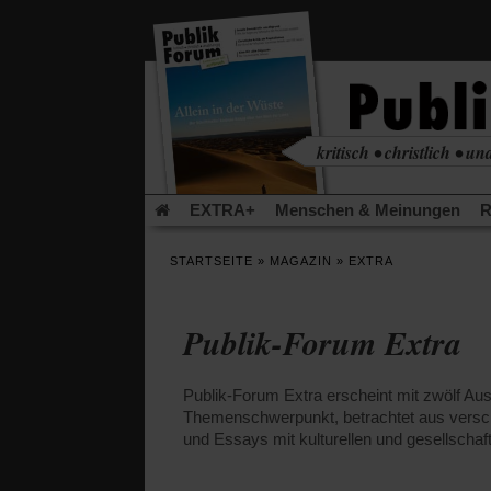
in
einem
neuen
Tab)
Die Zeitschrift, die für ei
kritisch • christlich • u
EXTRA+
Menschen & Meinungen
R
Rezensionen
Publik-Forum Archiv
EX
STARTSEITE
»
MAGAZIN
»
EXTRA
Leserinitiative Publik-Forum e.V.
Die Er
Gleichberechtigung
Künstliche Intelligenz
Publik-Forum Extra
Flucht und Migration
Video-Podcast »Ver
Publik-Forum Extra erscheint mit zwölf 
Themenschwerpunkt, betrachtet aus versc
und Essays mit kulturellen und gesellschaf