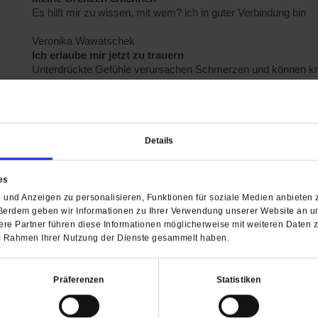
Es hilft mir zu wissen, mit wem? ich in guter Verbindung bin
Veronika Wawatschek
Ich erlaube mir jetzt zu trauern
Unterdrückte Gefühle verursachen Schmerzen und können 
Jasper Riemann
Anastasia springt
Beim Salto in der Schwimmhalle vergisst sie den Krieg
Details
Pierre Stutz
Humor kann helfen
es
Ich musste meinen inneren Frieden hart erkämpfen
und Anzeigen zu personalisieren, Funktionen für soziale Medien anbieten z
Uwe Birnstein
ßerdem geben wir Informationen zu Ihrer Verwendung unserer Website an un
Fromme Frau mit cooler Stimme
re Partner führen diese Informationen möglicherweise mit weiteren Daten 
 im Rahmen Ihrer Nutzung der Dienste gesammelt haben.
Sarah Brendel erzählt in ihren Liedern den Armen und Ausge
Matthias Morgenroth
Präferenzen
Statistiken
Lebenslehre
Klaas Huizings Theologie des Spürens