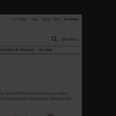
E-Paper
App
Shop
Abo
Kontakt
Anmelden
fstehen & Handeln
mehr
tter
Veranstaltungen
Wir über uns
(Öffnet
(Öffnet
ichtum
Krieg in Nahost
in
in
(Öffnet
Krieg in der Ukraine
einem
einem
in
neuen
neuen
ern:
einem
Tab)
Tab)
neuen
Tab)
hema. Das EXTRA Thema hat immer einen
von Geschichten, Reportagen, Gesprächen