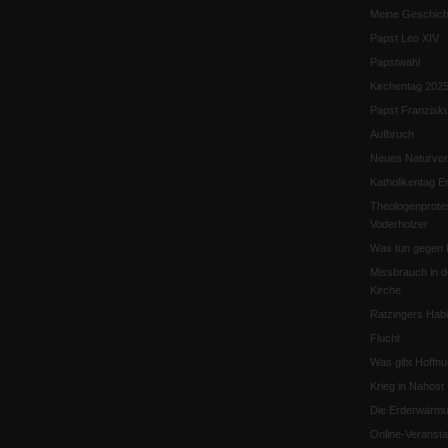
Meine Geschich
Papst Leo XIV
Papstwahl
Kirchentag 202
Papst Franzisk
Aufbruch
Neues Naturver
Katholikentag Er
Theologenprote
Voderholzer
Was tun gegen 
Missbrauch in d
Kirche
Ratzingers Habil
Flucht
Was gibt Hoffn
Krieg in Nahost
Die Erderwärmu
Online-Veransta