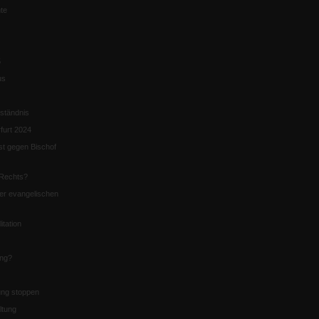
te
5
us
ständnis
furt 2024
st gegen Bischof
Rechts?
er evangelischen
itation
ung?
ng stoppen
ltung