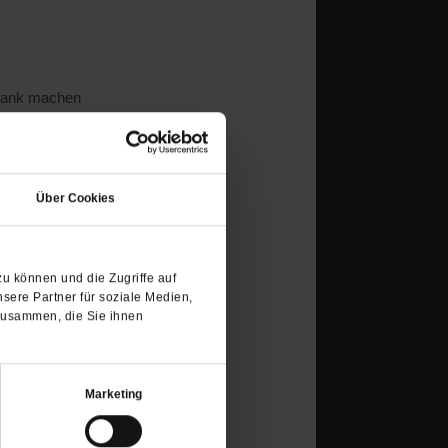
krank machen
(Öffnet
in
Über Cookies
einem
neuen
Tab)
u können und die Zugriffe auf
sere Partner für soziale Medien,
zusammen, die Sie ihnen
stoßenen von Gott und Jesus
Marketing