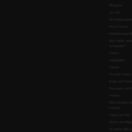
Pfingsten
Leo XIV
Die Katastrophe
Pro & Contra
Katholikentag 
Was bleibt, wen
schwindet?
Ostern
Aufgefallen
Fasten
Pro und Contra
Krieg und Fried
Personen und Ko
Frieden
EKD-Synode Str
Frieden
Papst Leo XIV.
Flucht und Migra
10 Jahre »Wir s