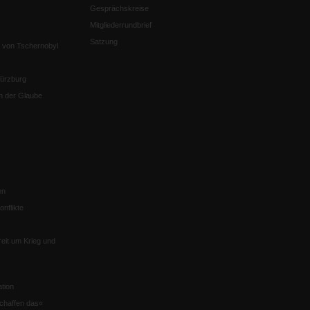
Gesprächskreise
Mitgliederrundbrief
Satzung
 von Tschernobyl
Würzburg
n der Glaube
en
nflikte
eit um Krieg und
tion
chaffen das«