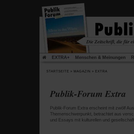
in
einem
neuen
Tab)
Die Zeitschrift, die für ei
kritisch • christlich • u
EXTRA+
Menschen & Meinungen
R
Rezensionen
Publik-Forum Archiv
EX
STARTSEITE
»
MAGAZIN
»
EXTRA
Leserinitiative Publik-Forum e.V.
Die Er
Gleichberechtigung
Künstliche Intelligenz
Publik-Forum Extra
Flucht und Migration
Video-Podcast »Ver
Publik-Forum Extra erscheint mit zwölf 
Themenschwerpunkt, betrachtet aus versc
und Essays mit kulturellen und gesellschaf