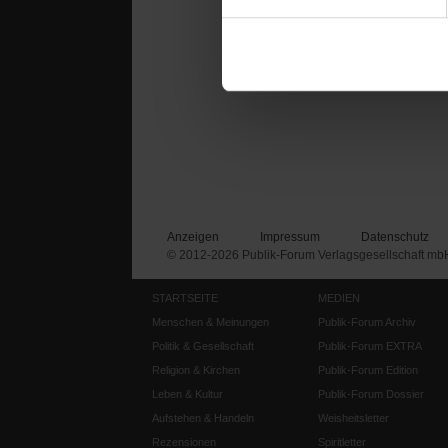
Anzeigen
Impressum
Datenschutz
© 2012-2026 Publik-Forum Verlagsgesellschaft mb
STARTSEITE
MEDIEN
Menschen & Meinungen
Publik-Forum Archiv
Politik & Gesellschaft
Publik-Forum EXTRA
Religion & Kirchen
Publik-Forum Edition
Leben & Kultur
Publik-Forum Dossier
Aufstehen & Handeln
Weisheitsletter
Rezensionen
Spiritletter