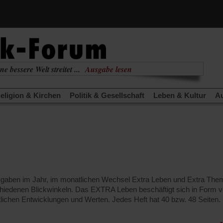
(Öffnet
ne bessere Welt streitet ...
Ausgabe lesen
in
(Öffnet
nabhängig
zur aktuellen Ausgabe
einem
in
neuen
eligion & Kirchen
Politik & Gesellschaft
Leben & Kultur
Au
einem
Tab)
neuen
TRA
Edition
Dossier
Weisheitsletter
Spiritletter
Newsle
Tab)
(Öffnet
(Öffnet
derwärmung stoppen
Urlaub und Nichtstun
Gefährlicher Re
in
in
(Öffnet
(Öffnet
(Öffnet
Was gibt Hoffnung?
Krieg und Frieden
Gott neu denken
einem
einem
in
in
in
neuen
neuen
anstaltungen«
Podcast »Veranstaltungen«
Schriftgröße änd
einem
einem
einem
Tab)
Tab)
neuen
neuen
neuen
Tab)
Tab)
Tab)
Ausgaben im Jahr, im monatlichen Wechsel Extra Leben und Extra T
hiedenen Blickwinkeln. Das EXTRA Leben beschäftigt sich in Form 
tlichen Entwicklungen und Werten. Jedes Heft hat 40 bzw. 48 Seiten.