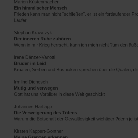
Marion Küstenmacher
Ein himmlischer Mensch
Frieden kann man nicht "schließen", er ist ein fortlaufender P
Läufer
Stephan Krawczyk
Der inneren Ruhe zuhören
Wenn in mir Krieg herrscht, kann ich mich nicht ?um den äu
Irene Dänzer-Vanotti
Brüder im Leid
Kroaten, Serben und Bosniaken sprechen über die Qualen, di
Irmlind Dienesch
Mutig und verwegen
Gott hat uns Vorbilder in diese Welt geschickt
Johannes Hartlapp
Die Verweigerung des Tötens
Warum die Botschaft der Gewaltlosigkeit wichtiger ?denn je is
Kirsten Kappert-Gonther
Meine Grenzen erkennen