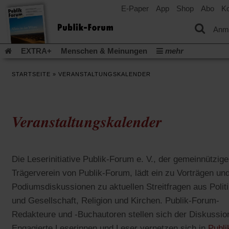
E-Paper
App
Shop
Abo
Ko
einem
neuen
Tab)
Anm
EXTRA+
Menschen & Meinungen
mehr
Religion & Kirchen
Politik & Gesellschaft
Leben & Kultur
STARTSEITE
»
VERANSTALTUNGSKALENDER
Aufstehen & Handeln
Rezensionen
Publik-Forum Archiv
EXTRA
Edition
Dossier
Weisheitsletter
Spiritletter
Newsletter
Veranstaltungen
Wir über uns
Veranstaltungskalender
Leserinitiative Publik-Forum e.V.
Die Erderwärmung stopp
(Öffnet
(Öffnet
Urlaub und Nichtstun
Gefährlicher Reichtum
Krieg in Naho
in
in
(Öffnet
Gleichberechtigung
Künstliche Intelligenz
Was gibt Hoffn
einem
einem
Die Leserinitiative Publik-Forum e. V., der gemeinnützige
in
neuen
neuen
(Öffnet
(Öf
Krieg und Frieden
Gott neu denken
Krieg in der Ukraine
einem
Trägerverein von Publik-Forum, lädt ein zu Vorträgen un
Tab)
Tab)
in
in
neuen
Flucht und Migration
Video-Podcast »Veranstaltungen«
einem
ei
Podiumsdiskussionen zu aktuellen Streitfragen aus Polit
Tab)
neuen
ne
Podcast »Veranstaltungen«
Schriftgröße ändern:
und Gesellschaft, Religion und Kirchen. Publik-Forum-
Tab)
Ta
Redakteure und -Buchautoren stellen sich der Diskussio
Engagierte Leserinnen und Leser vernetzen sich in
Publi