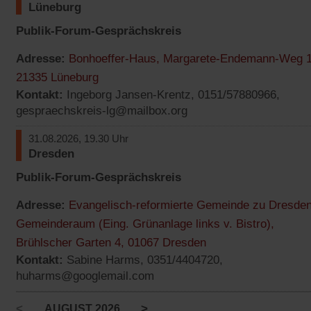
Tab)
Lüneburg
Publik-Forum-Gesprächskreis
Adresse:
Bonhoeffer-Haus, Margarete-Endemann-Weg 1
(Öffnet
21335 Lüneburg
Kontakt:
Ingeborg Jansen-Krentz, 0151/57880966,
in
gespraechskreis-lg@mailbox.org
einem
neuen
31.08.2026, 19.30 Uhr
Tab)
Dresden
Publik-Forum-Gesprächskreis
Adresse:
Evangelisch-reformierte Gemeinde zu Dresden
Gemeinderaum (Eing. Grünanlage links v. Bistro),
(Öffnet
Brühlscher Garten 4, 01067 Dresden
Kontakt:
Sabine Harms, 0351/4404720,
in
huharms@googlemail.com
einem
neuen
<
>
AUGUST 2026