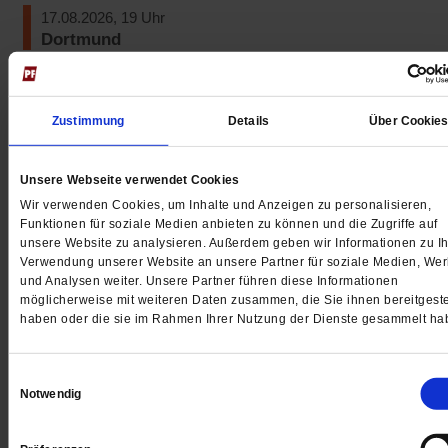
neuen
17.08.2026, 19 Uhr
Tab)
Dortmund
Publik-Forum-Gesprächskreis
Adresse:
Katholisches Centrum, EG, Konferenzraum 00
Zustimmung
Details
Über Cookie
(Öffnet
Propsteihof 10, 44137 Dortmund
Kontakt:
Dr. Michael Lippa, 0231/691795
in
Unsere Webseite verwendet Cookies
einem
19.08.2026, 18.30-20 Uhr
Wir verwenden Cookies, um Inhalte und Anzeigen zu personalisieren,
neuen
Funktionen für soziale Medien anbieten zu können und die Zugriffe auf
Köln
unsere Website zu analysieren. Außerdem geben wir Informationen zu Ih
Tab)
Publik-Forum-Gesprächskreis
Verwendung unserer Website an unsere Partner für soziale Medien, We
und Analysen weiter. Unsere Partner führen diese Informationen
Adresse:
Karl-Rahner-Akademie, Jabachstr. 4-8, 50676
möglicherweise mit weiteren Daten zusammen, die Sie ihnen bereitgeste
haben oder die sie im Rahmen Ihrer Nutzung der Dienste gesammelt ha
(Öffnet
Köln
Kontakt:
Agnes Grevers, 0221/42344952, 01520/903869
in
a.grevers@gmx.de
Einwilligungsauswahl
einem
Notwendig
neuen
21.08.2026, 18.30 Uhr
Tab)
Garbsen