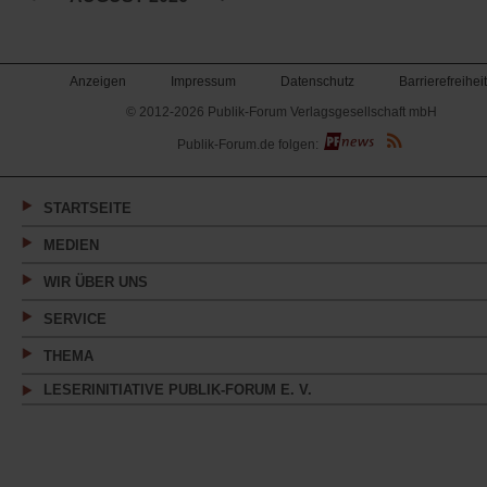
Tab)
Anzeigen
Impressum
Datenschutz
Barrierefreiheit
© 2012-2026 Publik-Forum Verlagsgesellschaft mbH
(Öffnet
Publik-Forum.de folgen:
in
einem
neuen
Tab)
STARTSEITE
MEDIEN
WIR ÜBER UNS
SERVICE
THEMA
LESERINITIATIVE PUBLIK-FORUM E. V.