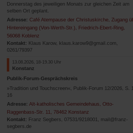
Donnerstag des jeweiligen Monats zur gleichen Zeit am
selben Ort geplant.
Adresse:
Café Atempause der Christuskirche, Zugang ü
Hintereingang (Von-Werth-Str.), Friedrich-Ebert-Ring,
(Öffnet
56068 Koblenz
Kontakt:
Klaus Karow,
klaus.karow9@gmail.com
,
in
0261/79397
einem
neuen
13.08.2026, 18-19.30 Uhr
Tab)
Konstanz
Publik-Forum-Gesprächskreis
»Tradition und Touchscreen«, Publik-Forum 12/2026, S. 
16
Adresse:
Alt-katholisches Gemeindehaus, Otto-
(Öffnet
Raggenbass-Str. 11, 78462 Konstanz
Kontakt:
Franz Segbers, 07531/9218001,
mail@franz-
in
segbers.de
einem